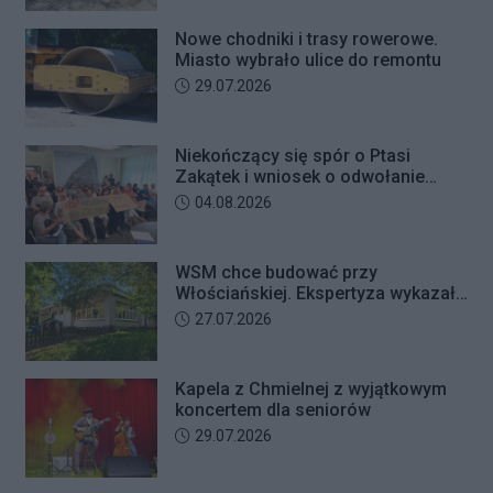
trafił na trzy miesiące do aresztu.
Nowe chodniki i trasy rowerowe.
Miasto wybrało ulice do remontu
Data dodania artykułu:
29.07.2026
Niekończący się spór o Ptasi
Zakątek i wniosek o odwołanie
przewodniczącego Rady Dzielnicy
Data dodania artykułu:
04.08.2026
WSM chce budować przy
Włościańskiej. Ekspertyza wykazała
problemy z gruntem pod
Data dodania artykułu:
27.07.2026
przedszkolem
Kapela z Chmielnej z wyjątkowym
koncertem dla seniorów
Data dodania artykułu:
29.07.2026