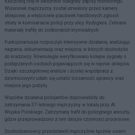
Kluczową rolę w śledztwie odegrały zapisy monitoringu.
Wizerunek mężczyzny został utrwalony przez kamery
sklepowe, a właściciele placówek handlowych zgłosili
straty w komisariacie policji przy ulicy Rydygiera. Zebrane
materiały trafiły do żoliborskich kryminalnych.
Funkcjonariusze rozpoczęli intensywne działania, analizując
nagrania, dokumentację oraz miejsca, w których dochodziło
do kradzieży. Równolegle weryfikowano kolejne sygnały o
podejrzanych osobach pojawiających się w rejonie sklepów.
Dzięki szczegółowej analizie i ścisłej współpracy z
dzielnicowymi udało się ustalić tożsamość sprawcy oraz
miejsce jego pobytu.
Wspólne działania policjantów doprowadziły do
zatrzymania 37-letniego mężczyzny w lokalu przy Al.
Wojska Polskiego. Zatrzymany trafił do policyjnego aresztu,
gdzie przeprowadzono z nim dalsze czynności procesowe.
Dochodzeniowcy przedstawili mężczyźnie łącznie osiem