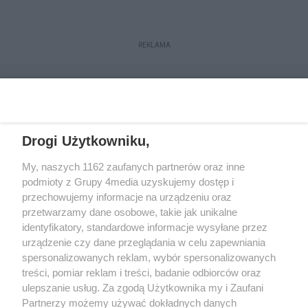
REKLAMA
Drogi Użytkowniku,
My, naszych 1162 zaufanych partnerów oraz inne
podmioty z Grupy 4media uzyskujemy dostęp i
przechowujemy informacje na urządzeniu oraz
przetwarzamy dane osobowe, takie jak unikalne
Reklama
Kontakt
Regulamin
Dystrybucja
identyfikatory, standardowe informacje wysyłane przez
Regulamin prenumeraty
Polityka Prywatności
urządzenie czy dane przeglądania w celu zapewniania
spersonalizowanych reklam, wybór spersonalizowanych
treści, pomiar reklam i treści, badanie odbiorców oraz
Zapisz się do newslettera
ulepszanie usług. Za zgodą Użytkownika my i Zaufani
Dołącz do grona ludzi najlepiej poinformowanych!
Partnerzy możemy używać dokładnych danych