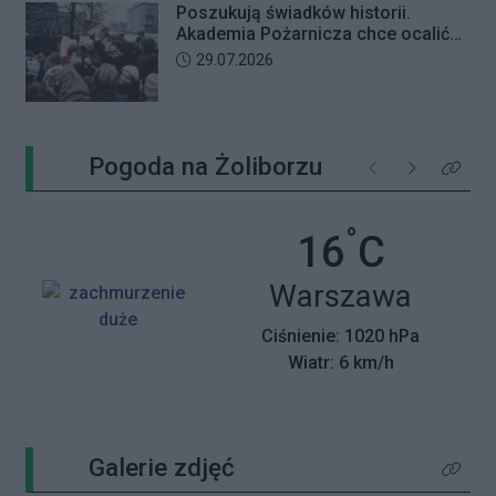
Poszukują świadków historii.
Akademia Pożarnicza chce ocalić
wspomnienia z pamiętnego strajku
Data dodania artykułu:
29.07.2026
Pogoda na Żoliborzu
Poprzednie
Następne
Kliknij 
°
Temperatu
16
C
Miasto:
Warszawa
Ciśnienie: 1020 hPa
Wiatr: 6 km/h
Galerie zdjęć
Kliknij 