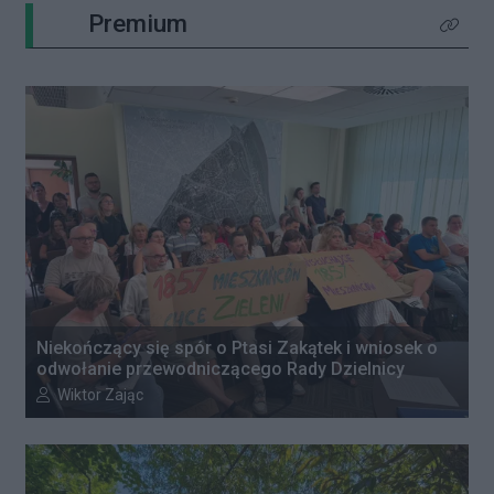
Premium
Kliknij 
Niekończący się spór o Ptasi Zakątek i wniosek o
odwołanie przewodniczącego Rady Dzielnicy
Autor artykułu:
Wiktor Zając