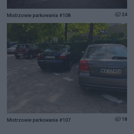
Liczba zd
24
Mistrzowie parkowania #108
Liczba zd
18
Mistrzowie parkowania #107