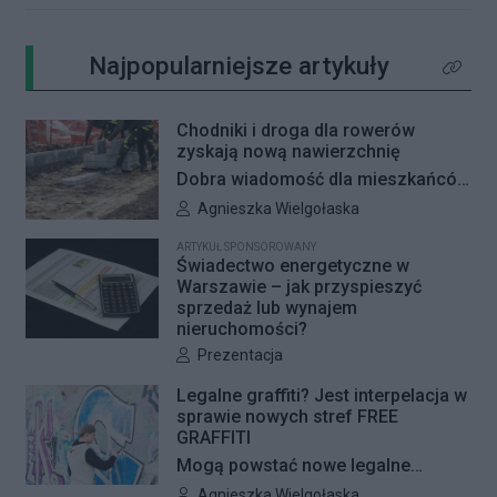
Najpopularniejsze artykuły
Kliknij 
Chodniki i droga dla rowerów
zyskają nową nawierzchnię
Dobra wiadomość dla mieszkańców
Woli i Żoliborza. Zarząd Dróg
Autor artykułu:
Agnieszka Wielgołaska
Miejskich przygotowuje kolejne
ARTYKUŁ SPONSOROWANY
remonty infrastruktury dla pieszych
Świadectwo energetyczne w
i rowerzystów. Oferty w
Warszawie – jak przyspieszyć
sprzedaż lub wynajem
przetargach zostały już otwarte, a
nieruchomości?
jeśli wszystko przebiegnie zgodnie
Autor artykułu:
Prezentacja
z planem, nowe nawierzchnie
pojawią się jeszcze w tym roku.
Legalne graffiti? Jest interpelacja w
sprawie nowych stref FREE
GRAFFITI
Mogą powstać nowe legalne
miejsca do wykonywania graffiti.
Autor artykułu:
Agnieszka Wielgołaska