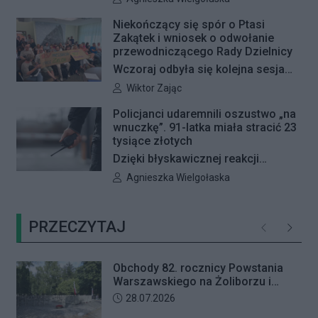
Radna Barbara Jędrzejczyk złożyła
Niekończący się spór o Ptasi
interpelację, w której proponuje
Zakątek i wniosek o odwołanie
wyznaczenie kolejnych stref FREE
przewodniczącego Rady Dzielnicy
GRAFFITI we współpracy z
Wczoraj odbyła się kolejna sesja
Zarządem Dróg Miejskich.
poświęcona procedowaniu
Autor artykułu:
Wiktor Zając
obywatelskiego projektu uchwały
Policjanci udaremnili oszustwo „na
Rady Dzielnicy Żoliborz w sprawie
wnuczkę”. 91-latka miała stracić 23
zaniechania budowy zespołu
tysiące złotych
przedszkolno-żłobkowego przy ul.
Dzięki błyskawicznej reakcji
Ficowskiego. Po blisko pięciu
kryminalnych 91-letnia mieszkanka
Autor artykułu:
Agnieszka Wielgołaska
godzinach obrady zostały
Warszawy nie padła ofiarą
przerwane. Ich kontynuację
oszustów działających metodą „na
zaplanowano na koniec sierpnia
PRZECZYTAJ
wnuczkę”. Policjanci zatrzymali 32-
Poprzednie
Następ
letniego mężczyznę w chwili, gdy
przyszedł odebrać przygotowane
Obchody 82. rocznicy Powstania
przez seniorkę 23 tysiące złotych.
Warszawskiego na Żoliborzu i
Mężczyzna usłyszał zarzut
Bielanach
Data dodania artykułu:
28.07.2026
usiłowania oszustwa i decyzją sądu