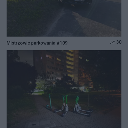
Liczba zd
30
Mistrzowie parkowania #109