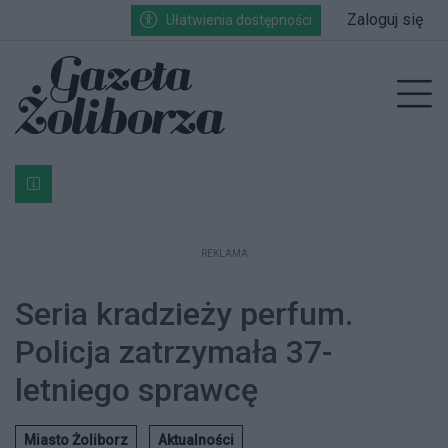
Przejdź do głównych treści
Przejdź do wyszukiwarki
Przejdź do głównego menu
Zaloguj się
Ułatwienia dostępności
enu
Prz
Bardzo ważna informacja dla podatników posiadających g
REKLAMA
Seria kradzieży perfum.
Policja zatrzymała 37-
letniego sprawcę
Miasto Żoliborz
Aktualności