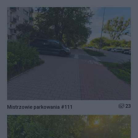
Liczba zd
23
Mistrzowie parkowania #111