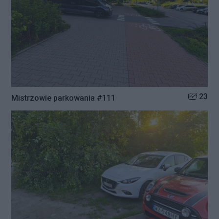
Liczba zd
23
Mistrzowie parkowania #111