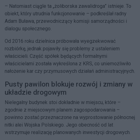
– Natomiast ciągle ta „żoliborska zawalidroga” istnieje. To
obiekt, który utrudnia funkcjonowanie – podkreślał radny
Adam Buława, przewodniczący komisji samorządności i
dialogu społecznego.
Od 2016 roku dzielnica próbowała wyegzekwować
rozbiórkę, jednak pojawiły się problemy z ustaleniem
właścicieli. Część spółek będących formalnymi
właścicielami została wykreślona z KRS, co uniemożliwiło
nałożenie kar czy przymusowych działań administracyjnych.
Pusty pawilon blokuje rozwój i zmiany w
układzie drogowym
Nielegalny budynek stoi dokładnie w miejscu, które –
zgodnie z miejscowym planem zagospodarowania –
powinno zostać przeznaczone na wyprostowanie północnej
nitki alei Wojska Polskiego. Jego obecność od lat
wstrzymuje realizację planowanych inwestycji drogowych.