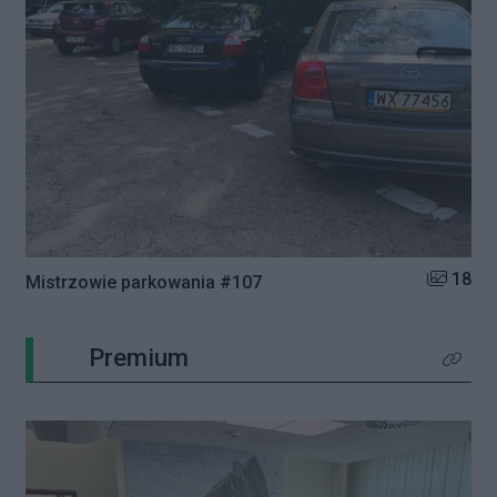
Liczba zd
18
Mistrzowie parkowania #107
Premium
Kliknij 