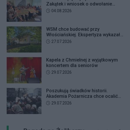
Zakątek i wniosek o odwołanie
przewodniczącego Rady Dzielnicy
Data dodania artykułu:
04.08.2026
WSM chce budować przy
Włościańskiej. Ekspertyza wykazała
problemy z gruntem pod
Data dodania artykułu:
27.07.2026
przedszkolem
Kapela z Chmielnej z wyjątkowym
koncertem dla seniorów
Data dodania artykułu:
29.07.2026
Poszukują świadków historii.
Akademia Pożarnicza chce ocalić
wspomnienia z pamiętnego strajku
Data dodania artykułu:
29.07.2026