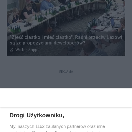
"Zjeść ciastko i mieć ciastko". Radni przeciw Lexowi
są za propozycjami deweloperów?
Autor artykułu:
Wiktor Zając
REKLAMA
REKLAMA
Drogi Użytkowniku,
My, naszych 1162 zaufanych partnerów oraz inne