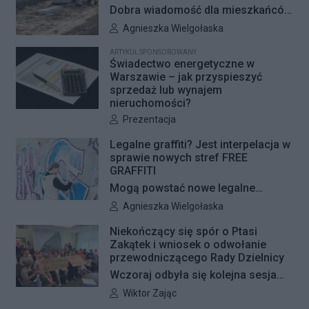
Dobra wiadomość dla mieszkańców
Woli i Żoliborza. Zarząd Dróg
Autor artykułu:
Agnieszka Wielgołaska
Miejskich przygotowuje kolejne
ARTYKUŁ SPONSOROWANY
remonty infrastruktury dla pieszych
Świadectwo energetyczne w
i rowerzystów. Oferty w
Warszawie – jak przyspieszyć
sprzedaż lub wynajem
przetargach zostały już otwarte, a
nieruchomości?
jeśli wszystko przebiegnie zgodnie
Autor artykułu:
Prezentacja
z planem, nowe nawierzchnie
pojawią się jeszcze w tym roku.
Legalne graffiti? Jest interpelacja w
sprawie nowych stref FREE
GRAFFITI
Mogą powstać nowe legalne
miejsca do wykonywania graffiti.
Autor artykułu:
Agnieszka Wielgołaska
Radna Barbara Jędrzejczyk złożyła
Niekończący się spór o Ptasi
interpelację, w której proponuje
Zakątek i wniosek o odwołanie
wyznaczenie kolejnych stref FREE
przewodniczącego Rady Dzielnicy
GRAFFITI we współpracy z
Wczoraj odbyła się kolejna sesja
Zarządem Dróg Miejskich.
poświęcona procedowaniu
Autor artykułu:
Wiktor Zając
obywatelskiego projektu uchwały