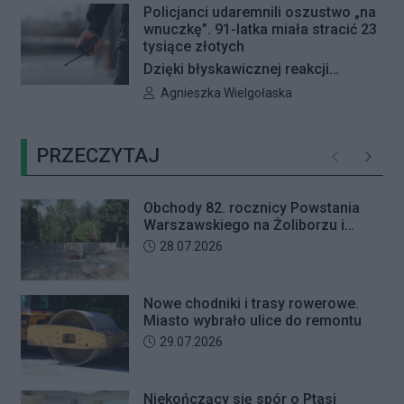
Policjanci udaremnili oszustwo „na
Rady Dzielnicy Żoliborz w sprawie
wnuczkę”. 91-latka miała stracić 23
zaniechania budowy zespołu
tysiące złotych
przedszkolno-żłobkowego przy ul.
Dzięki błyskawicznej reakcji
Ficowskiego. Po blisko pięciu
kryminalnych 91-letnia mieszkanka
Autor artykułu:
Agnieszka Wielgołaska
godzinach obrady zostały
Warszawy nie padła ofiarą
przerwane. Ich kontynuację
oszustów działających metodą „na
zaplanowano na koniec sierpnia
PRZECZYTAJ
wnuczkę”. Policjanci zatrzymali 32-
Poprzednie
Następ
letniego mężczyznę w chwili, gdy
przyszedł odebrać przygotowane
Obchody 82. rocznicy Powstania
przez seniorkę 23 tysiące złotych.
Warszawskiego na Żoliborzu i
Mężczyzna usłyszał zarzut
Bielanach
Data dodania artykułu:
28.07.2026
usiłowania oszustwa i decyzją sądu
trafił na trzy miesiące do aresztu.
Nowe chodniki i trasy rowerowe.
Miasto wybrało ulice do remontu
Data dodania artykułu:
29.07.2026
Niekończący się spór o Ptasi