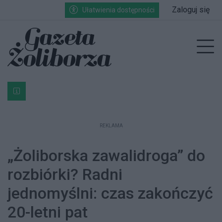
Przejdź do głównych treści
Przejdź do wyszukiwarki
Przejdź do głównego menu
Zaloguj się
Ułatwienia dostępności
enu
Prz
Bardzo ważna informacja dla podatników posiadających g
REKLAMA
„Żoliborska zawalidroga” do
rozbiórki? Radni
jednomyślni: czas zakończyć
20-letni pat