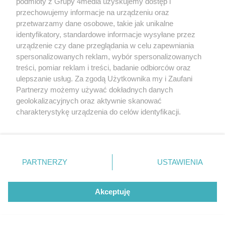
podmioty z Grupy 4media uzyskujemy dostęp i
przechowujemy informacje na urządzeniu oraz
przetwarzamy dane osobowe, takie jak unikalne
identyfikatory, standardowe informacje wysyłane przez
urządzenie czy dane przeglądania w celu zapewniania
spersonalizowanych reklam, wybór spersonalizowanych
treści, pomiar reklam i treści, badanie odbiorców oraz
ulepszanie usług. Za zgodą Użytkownika my i Zaufani
Reklama
Kontakt
Regulamin
Dystrybucja
Partnerzy możemy używać dokładnych danych
Regulamin prenumeraty
Polityka Prywatności
geolokalizacyjnych oraz aktywnie skanować
charakterystykę urządzenia do celów identyfikacji.
Ponieważ cenimy Twoją prywatność, prosimy o zgodę na
Zapisz się do newslettera
korzystanie z tych technologii poprzez kliknięcie
Dołącz do grona ludzi najlepiej poinformowanych!
„Akceptuję”. Zgoda jest dobrowolna i zawsze możesz ją
zmienić/wycofać klikając przycisk ustawień prywatności
Zapisz się »
PARTNERZY
USTAWIENIA
znajdujący się w lewym dolnym rogu strony
. Niektóre
rodzaje przetwarzania danych nie wymagają zgody
użytkownika, ale masz prawo sprzeciwić się takiemu
Akceptuję
Szukaj
przetwarzaniu. Preferencje będą miały zastosowania tylko
na tej witrynie.