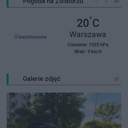
Pogoda na Żoliborzu
Poprzednie
Następne
Kliknij 
°
Temperatu
20
C
Miasto:
Warszawa
Ciśnienie: 1023 hPa
Wiatr: 9 km/h
Galerie zdjęć
Kliknij 