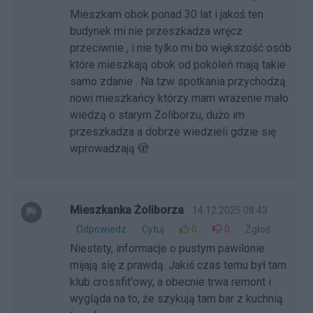
Mieszkam obok ponad 30 lat i jakoś ten
budynek mi nie przeszkadza wręcz
przeciwnie , i nie tylko mi bo większość osób
które mieszkają obok od pokoleń mają takie
samo zdanie . Na tzw spotkania przychodzą
nowi mieszkańcy którzy mam wrażenie mało
wiedzą o starym Żoliborzu, dużo im
przeszkadza a dobrze wiedzieli gdzie się
wprowadzają 🫣
Mieszkanka Żoliborza
14.12.2025 08:43
Odpowiedz
Cytuj
0
0
Zgłoś
Niestety, informacje o pustym pawilonie
mijają się z prawdą. Jakiś czas temu był tam
klub crossfit'owy, a obecnie trwa remont i
wygląda na to, że szykują tam bar z kuchnią