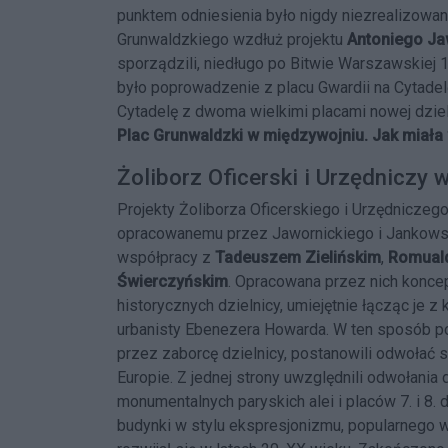
punktem odniesienia było nigdy niezrealizowan
Grunwaldzkiego wzdłuż projektu
Antoniego Ja
sporządzili, niedługo po Bitwie Warszawskiej 1
było poprowadzenie z placu Gwardii na Cytadelę
Cytadelę z dwoma wielkimi placami nowej dziel
Plac Grunwaldzki w międzywojniu. Jak miała 
Żoliborz Oficerski i Urzędniczy 
Projekty Żoliborza Oficerskiego i Urzędnicz
opracowanemu przez Jawornickiego i Jankowsk
współpracy z
Tadeuszem Zielińskim
,
Romual
Świerczyńskim
. Opracowana przez nich koncep
historycznych dzielnicy, umiejętnie łącząc je 
urbanisty Ebenezera Howarda. W ten sposób po
przez zaborcę dzielnicy, postanowili odwołać 
Europie. Z jednej strony uwzględnili odwołania 
monumentalnych paryskich alei i placów 7. i 8
budynki w stylu ekspresjonizmu, popularnego 