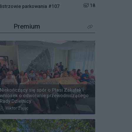
Liczba zdjęć w galerii:
18
istrzowie parkowania #107
Premium
Kliknij aby zobaczyć wię
Niekończący się spór o Ptasi Zakątek i
wniosek o odwołanie przewodniczącego
Rady Dzielnicy
Autor artykułu:
Wiktor Zając