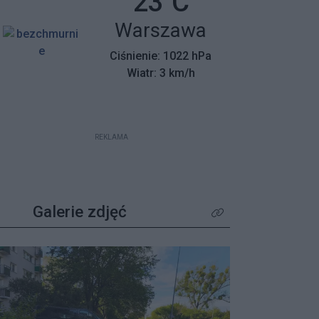
Temperatura:
23
C
mieszkańców z wyjątkowym
Miasto:
Warszawa
apelem – poszukiwane są osoby,
które pamiętają tamte dni,
Ciśnienie: 1022 hPa
wspierały protestujących lub były
Wiatr: 3 km/h
świadkami wydarzeń.
REKLAMA
Galerie zdjęć
Kliknij aby zobaczyć wię