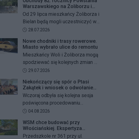
Obchody 82. rocznicy Powstania
Warszawskiego na Żoliborzu i
Bielanach
Od 29 lipca mieszkańcy Żoliborza i
Bielan będą mogli uczestniczyć w
szeregu kolejnych wydarzeń
Data dodania artykułu:
28.07.2026
upamiętniających 82. rocznicę
Nowe chodniki i trasy rowerowe.
Powstania Warszawskiego oraz
Miasto wybrało ulice do remontu
żołnierzy Armii Krajowej Obwodu
Mieszkańcy Woli i Żoliborza mogą
„Żywiciel”. W programie znalazły
spodziewać się kolejnych zmian w
się akcje porządkowania miejsc
miejskiej przestrzeni. Warszawa
Data dodania artykułu:
29.07.2026
pamięci, uroczystości patriotyczne,
przygotowuje remonty chodników i
spotkania z powstańcami oraz
Niekończący się spór o Ptasi
dróg dla rowerów na kilku ważnych
Zakątek i wniosek o odwołanie
wspólne oddanie hołdu bohaterom
ulicach obu dzielnic. Wykonawcy
przewodniczącego Rady
Wczoraj odbyła się kolejna sesja
mają zostać wybrani w przetargu, a
Dzielnicy
poświęcona procedowaniu
wszystkie prace mają zakończyć
obywatelskiego projektu uchwały
Data dodania artykułu:
04.08.2026
się jeszcze w tym roku.
Rady Dzielnicy Żoliborz w sprawie
WSM chce budować przy
zaniechania budowy zespołu
Włościańskiej. Ekspertyza
przedszkolno-żłobkowego przy ul.
wykazała problemy z gruntem
Przedszkole nr 361 przy ul.