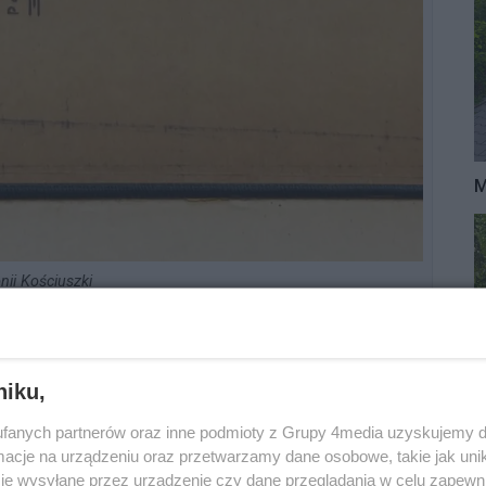
M
ii Kościuszki
ii na Burakowie proj. Oskara Sosnowskiego
niku,
iborza;
fanych partnerów oraz inne podmioty z Grupy 4media uzyskujemy d
ie;
cje na urządzeniu oraz przetwarzamy dane osobowe, takie jak unika
ca Gdańskiego.
je wysyłane przez urządzenie czy dane przeglądania w celu zapewn