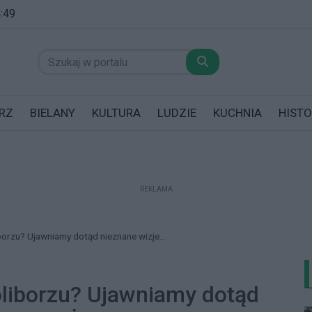
4:49
RZ
BIELANY
KULTURA
LUDZIE
KUCHNIA
HISTO
REKLAMA
datników posiadających garaż!
orzu? Ujawniamy dotąd nieznane wizje...
liborzu? Ujawniamy dotąd