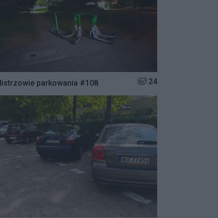
Liczba zdjęć w galerii:
24
istrzowie parkowania #108