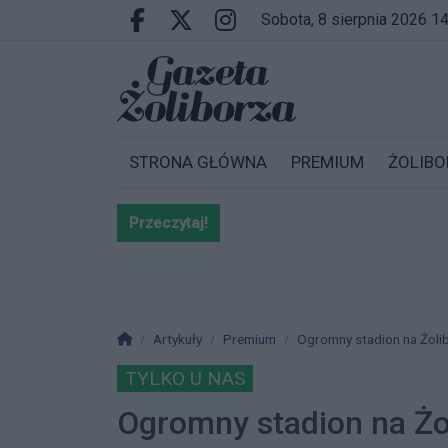
Przejdź do głównych treści
Przejdź do wyszukiwarki
Przejdź do głównego menu
sobota, 8 sierpnia 2026 1
Facebook.com
X.com
Instagram.com
STRONA GŁÓWNA
PREMIUM
ŻOLIBO
Przeczytaj!
Bardzo ważna informacja dla po
Strona główna
Artykuły
Premium
Ogromny stadion na Żolib
TYLKO U NAS
Ogromny stadion na Żo