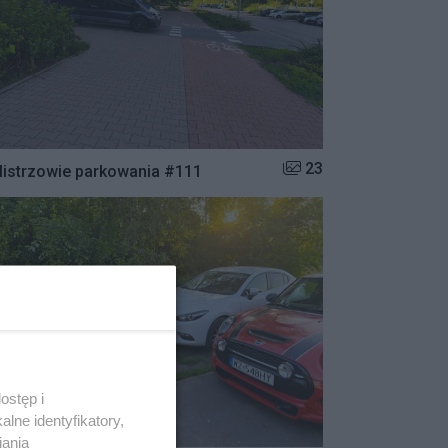
Liczba zdjęć w galerii:
23
istrzowie parkowania #111
ostęp i
lne identyfikatory,
iania