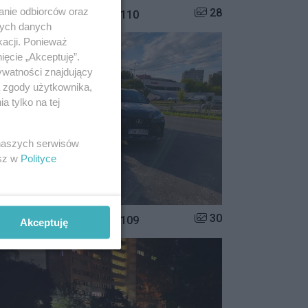
anie odbiorców oraz
Liczba zdjęć w galerii:
28
istrzowie parkowania #110
nych danych
kacji. Ponieważ
ięcie „Akceptuję”.
ywatności znajdujący
ą zgody użytkownika,
 tylko na tej
 naszych serwisów
esz w
Polityce
Liczba zdjęć w galerii:
30
istrzowie parkowania #109
Akceptuję