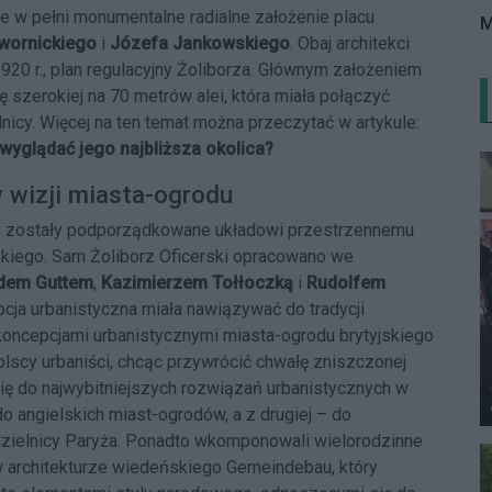
e w pełni monumentalne radialne założenie placu
M
wornickiego
i
Józefa Jankowskiego
. Obaj architekci
920 r., plan regulacyjny Żoliborza. Głównym założeniem
 szerokiej na 70 metrów alei, która miała połączyć
nicy. Więcej na ten temat można przeczytać w artykule:
wyglądać jego najbliższa okolica?
w wizji miasta-ogrodu
ego zostały podporządkowane układowi przestrzennemu
iego. Sam Żoliborz Oficerski opracowano we
dem Guttem
,
Kazimierzem Tołłoczką
i
Rudolfem
cja urbanistyczna miała nawiązywać do tradycji
z koncepcjami urbanistycznymi miasta-ogrodu brytyjskiego
lscy urbaniści, chcąc przywrócić chwałę zniszczonej
się do najwybitniejszych rozwiązań urbanistycznych w
do angielskich miast-ogrodów, a z drugiej – do
. dzielnicy Paryża. Ponadto wkomponowali wielorodzinne
w architekturze wiedeńskiego Gemeindebau, który