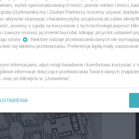
klam, wybór spersonalizowanych treści, pomiar reklam i treści, bad
M
 zgodą Użytkownika my i Zaufani Partnerzy możemy używać dokład
az aktywnie skanować charakterystykę urządzenia do celów identyfi
o niewątpliwie znana jest mieszkańcom wyłącznie w
ść, prosimy o zgodę na korzystanie z tych technologii poprzez klikn
y Cytadelą, Potocką, ks. Popiełuszki (dawniej Stołeczną)
a i zawsze możesz ją zmienić/wycofać klikając przycisk ustawień pr
ołecznej przeważnie kojarzy się z dużymi osiedlami
ogu strony
. Niektóre rodzaje przetwarzania danych nie wymagaj
j” oraz z nowymi osiedlami na terenie dawnego
iwić się takiemu przetwarzaniu. Preferencje będą miały zastosowania
się tam zabytki sprzed II wojny światowej, są to
a terenie dawnego Chemicznego Instytutu Badawczego,
szymi informacjami, abyś mógł świadomie i komfortowo korzystać z
ach Dyrekcji Państwowych Wytworni Uzbrojenia wraz z
gółowe informacje dotyczące przetwarzania Twoich danych znajdzi
ickiej (obecnie Instytut Mechaniki Precyzyjnej). Na
s
. oraz po kliknięciu w „Ustawienia”.
istoryczne budynki, takie jak budynek z zespołu koszar
dencji zabytków, czy dwie kamienice z dwudziestolecia
M
USTAWIENIA