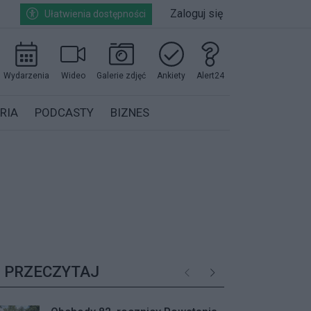
Zaloguj się
Ułatwienia dostępności
Wydarzenia
Wideo
Galerie zdjęć
Ankiety
Alert24
RIA
PODCASTY
BIZNES
PRZECZYTAJ
Poprzednie
Następne