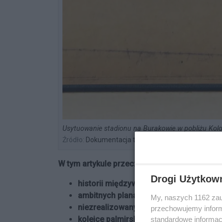
Usytuowanie stadionu na Burakowie w pobliżu Kolon
Źródło:
Dokumentacja techniczna domu typu I Kolon
W tym artykule przeczytasz o:
Drogi Użytkow
historii międzywojennego Burakowa;
ambitnych planach urbanistycznych Żol
My, naszych 1162 zau
niezrealizowanym stadionie na Burakow
przechowujemy informa
kolejce palmirskiej biegnącej od Dwor
standardowe informac