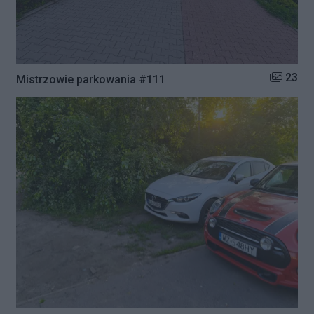
Liczba zd
23
Mistrzowie parkowania #111