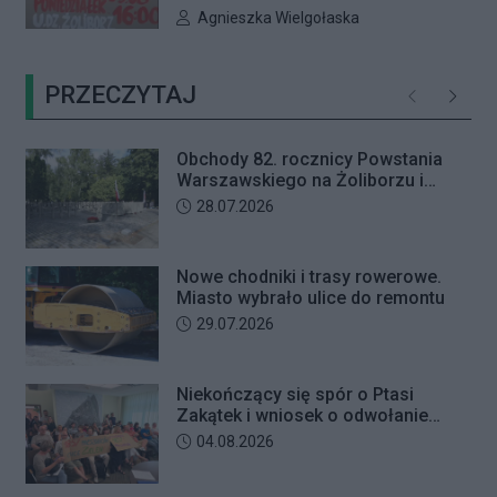
na Fiestę Kina Hiszpańskiego.
16:00 odbędzie się nadzwyczajna
trafił na trzy miesiące do aresztu.
Autor artykułu:
Agnieszka Wielgołaska
sesja Rady Dzielnicy Żoliborz
poświęcona procedowaniu
PRZECZYTAJ
obywatelskiej inicjatywy
Poprzednie
Następ
uchwałodawczej dotyczącej
zaniechania budowy przy ul.
Obchody 82. rocznicy Powstania
Ficowskiego.
Warszawskiego na Żoliborzu i
Bielanach
Data dodania artykułu:
28.07.2026
Nowe chodniki i trasy rowerowe.
Miasto wybrało ulice do remontu
Data dodania artykułu:
29.07.2026
Niekończący się spór o Ptasi
Zakątek i wniosek o odwołanie
przewodniczącego Rady Dzielnicy
Data dodania artykułu:
04.08.2026