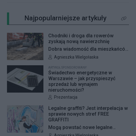
Najpopularniejsze artykuły
Kliknij 
Chodniki i droga dla rowerów
zyskają nową nawierzchnię
Dobra wiadomość dla mieszkańców
Woli i Żoliborza. Zarząd Dróg
Autor artykułu:
Agnieszka Wielgołaska
Miejskich przygotowuje kolejne
ARTYKUŁ SPONSOROWANY
remonty infrastruktury dla pieszych
Świadectwo energetyczne w
i rowerzystów. Oferty w
Warszawie – jak przyspieszyć
sprzedaż lub wynajem
przetargach zostały już otwarte, a
nieruchomości?
jeśli wszystko przebiegnie zgodnie
Autor artykułu:
Prezentacja
z planem, nowe nawierzchnie
pojawią się jeszcze w tym roku.
Legalne graffiti? Jest interpelacja w
sprawie nowych stref FREE
GRAFFITI
Mogą powstać nowe legalne
miejsca do wykonywania graffiti.
Autor artykułu:
Agnieszka Wielgołaska