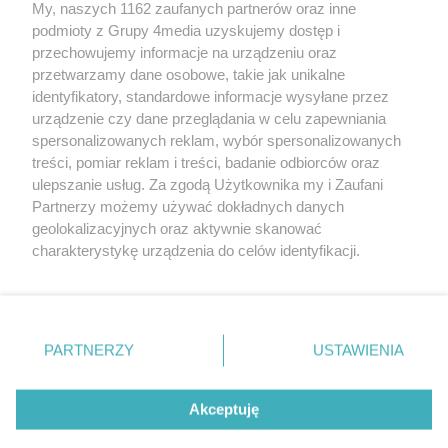
My, naszych 1162 zaufanych partnerów oraz inne
podmioty z Grupy 4media uzyskujemy dostęp i
przechowujemy informacje na urządzeniu oraz
przetwarzamy dane osobowe, takie jak unikalne
Reklama
Kontakt
Regulamin
Dystrybucja
identyfikatory, standardowe informacje wysyłane przez
Regulamin prenumeraty
Polityka Prywatności
urządzenie czy dane przeglądania w celu zapewniania
spersonalizowanych reklam, wybór spersonalizowanych
treści, pomiar reklam i treści, badanie odbiorców oraz
Zapisz się do newslettera
ulepszanie usług. Za zgodą Użytkownika my i Zaufani
Dołącz do grona ludzi najlepiej poinformowanych!
Partnerzy możemy używać dokładnych danych
geolokalizacyjnych oraz aktywnie skanować
Zapisz się »
charakterystykę urządzenia do celów identyfikacji.
Ponieważ cenimy Twoją prywatność, prosimy o zgodę na
korzystanie z tych technologii poprzez kliknięcie
Szukaj
„Akceptuję”. Zgoda jest dobrowolna i zawsze możesz ją
zmienić/wycofać klikając przycisk ustawień prywatności
PARTNERZY
USTAWIENIA
znajdujący się w lewym dolnym rogu strony
. Niektóre
Facebook.com
X.com
Instagram.com
rodzaje przetwarzania danych nie wymagają zgody
użytkownika, ale masz prawo sprzeciwić się takiemu
Akceptuję
przetwarzaniu. Preferencje będą miały zastosowania tylko
na tej witrynie.