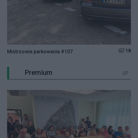
Liczba zd
18
Mistrzowie parkowania #107
Premium
Kliknij 