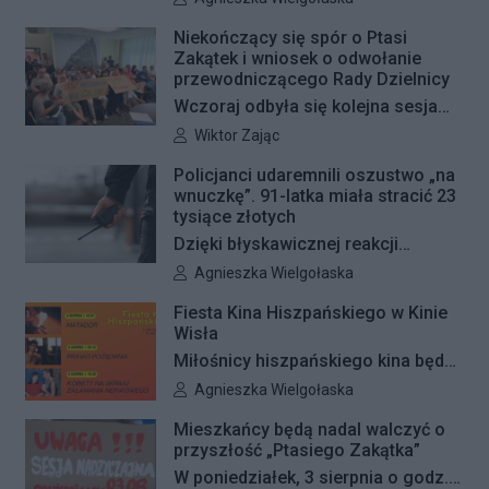
Radna Barbara Jędrzejczyk złożyła
Niekończący się spór o Ptasi
interpelację, w której proponuje
Zakątek i wniosek o odwołanie
wyznaczenie kolejnych stref FREE
przewodniczącego Rady Dzielnicy
GRAFFITI we współpracy z
Wczoraj odbyła się kolejna sesja
Zarządem Dróg Miejskich.
poświęcona procedowaniu
Autor artykułu:
Wiktor Zając
obywatelskiego projektu uchwały
Policjanci udaremnili oszustwo „na
Rady Dzielnicy Żoliborz w sprawie
wnuczkę”. 91-latka miała stracić 23
zaniechania budowy zespołu
tysiące złotych
przedszkolno-żłobkowego przy ul.
Dzięki błyskawicznej reakcji
Ficowskiego. Po blisko pięciu
kryminalnych 91-letnia mieszkanka
Autor artykułu:
Agnieszka Wielgołaska
godzinach obrady zostały
Warszawy nie padła ofiarą
Fiesta Kina Hiszpańskiego w Kinie
przerwane. Ich kontynuację
oszustów działających metodą „na
Wisła
zaplanowano na koniec sierpnia
wnuczkę”. Policjanci zatrzymali 32-
Miłośnicy hiszpańskiego kina będą
letniego mężczyznę w chwili, gdy
mieli wyjątkową okazję, by
Autor artykułu:
Agnieszka Wielgołaska
przyszedł odebrać przygotowane
zobaczyć na dużym ekranie trzy
przez seniorkę 23 tysiące złotych.
Mieszkańcy będą nadal walczyć o
kultowe filmy Pedra Almodóvara. Od
przyszłość „Ptasiego Zakątka”
Mężczyzna usłyszał zarzut
4 do 6 sierpnia Kino Wisła zaprasza
W poniedziałek, 3 sierpnia o godz.
usiłowania oszustwa i decyzją sądu