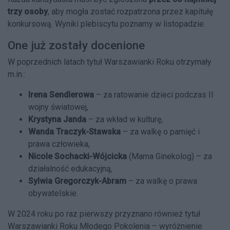
trzy osoby
, aby mogła zostać rozpatrzona przez kapitułę
konkursową. Wyniki plebiscytu poznamy w listopadzie.
One już zostały docenione
W poprzednich latach tytuł Warszawianki Roku otrzymały
m.in.:
Irena Sendlerowa
– za ratowanie dzieci podczas II
wojny światowej,
Krystyna Janda
– za wkład w kulturę,
Wanda Traczyk-Stawska
– za walkę o pamięć i
prawa człowieka,
Nicole Sochacki-Wójcicka
(Mama Ginekolog) – za
działalność edukacyjną,
Sylwia Gregorczyk-Abram
– za walkę o prawa
obywatelskie.
W 2024 roku po raz pierwszy przyznano również tytuł
Warszawianki Roku Młodego Pokolenia – wyróżnienie