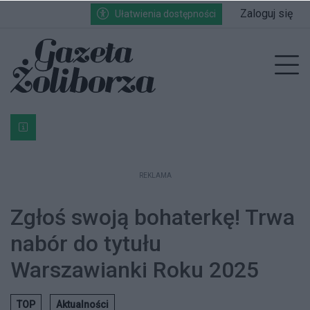
Przejdź do głównych treści
Przejdź do wyszukiwarki
Przejdź do głównego menu
Zaloguj się
Ułatwienia dostępności
enu
Prz
Bardzo ważna informacja dla podatników posiadających g
REKLAMA
Zgłoś swoją bohaterkę! Trwa
nabór do tytułu
Warszawianki Roku 2025
TOP
Aktualności