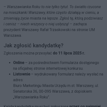
–
Warszawianka Roku to nie tylko tytuł. To światło rzucone
na mieszkanki Warszawy, które często działają w cieniu, a
zmieniają życie miasta na lepsze. Zgłoś tę, którą podziwiasz
i cenisz – niech wszyscy o niej usłyszą!
– zachęca
prezydent Warszawy Rafał Trzaskowski na stronie UM
Warszawa.
Jak zgłosić kandydatkę?
Zgłoszenia można przesyłać
do 11 lipca 2025 r.
:
Online
– za pośrednictwem formularza dostępnego
na oficjalnej stronie internetowej konkursu.
Listownie
– wydrukowany formularz należy wysłać na
adres:
Biuro Marketingu Miasta Urzędu m.st. Warszawy, ul.
Senatorska 36, 00-095 Warszawa, z dopiskiem
„Warszawianka Roku”.
Każda kandydatka musi być zgłoszona
przez co najmniej