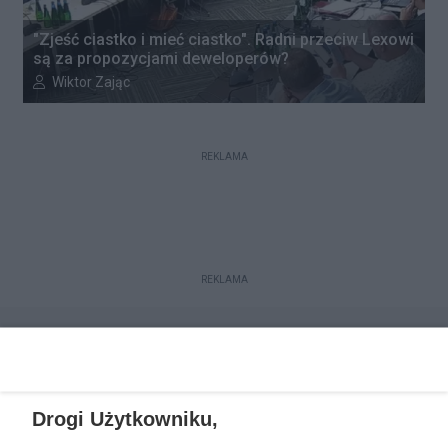
"Zjeść ciastko i mieć ciastko". Radni przeciw Lexowi
są za propozycjami deweloperów?
Autor artykułu:
Wiktor Zając
REKLAMA
REKLAMA
Drogi Użytkowniku,