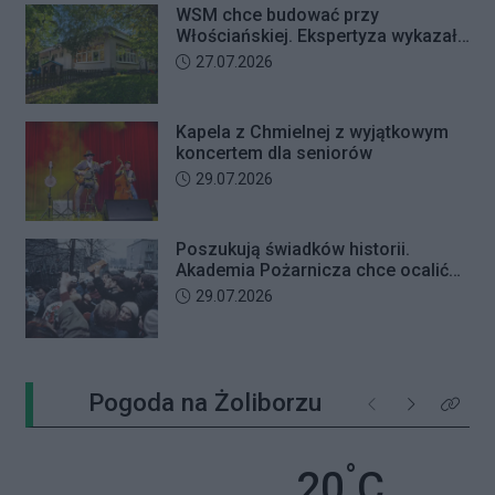
WSM chce budować przy
Włościańskiej. Ekspertyza wykazała
problemy z gruntem pod
Data dodania artykułu:
27.07.2026
przedszkolem
Kapela z Chmielnej z wyjątkowym
koncertem dla seniorów
Data dodania artykułu:
29.07.2026
Poszukują świadków historii.
Akademia Pożarnicza chce ocalić
wspomnienia z pamiętnego strajku
Data dodania artykułu:
29.07.2026
Pogoda na Żoliborzu
Poprzednie
Następne
Kliknij 
°
Temperatu
20
C