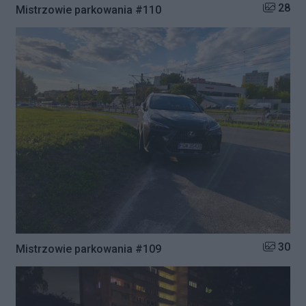
Liczba zd
28
Mistrzowie parkowania #110
Liczba zd
30
Mistrzowie parkowania #109