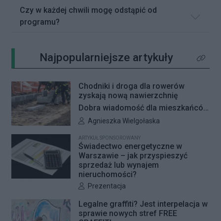
Czy w każdej chwili mogę odstąpić od
programu?
Najpopularniejsze artykuły
Kliknij 
Chodniki i droga dla rowerów
zyskają nową nawierzchnię
Dobra wiadomość dla mieszkańców
Woli i Żoliborza. Zarząd Dróg
Autor artykułu:
Agnieszka Wielgołaska
Miejskich przygotowuje kolejne
ARTYKUŁ SPONSOROWANY
remonty infrastruktury dla pieszych
Świadectwo energetyczne w
i rowerzystów. Oferty w
Warszawie – jak przyspieszyć
sprzedaż lub wynajem
przetargach zostały już otwarte, a
nieruchomości?
jeśli wszystko przebiegnie zgodnie
Autor artykułu:
Prezentacja
z planem, nowe nawierzchnie
pojawią się jeszcze w tym roku.
Legalne graffiti? Jest interpelacja w
sprawie nowych stref FREE