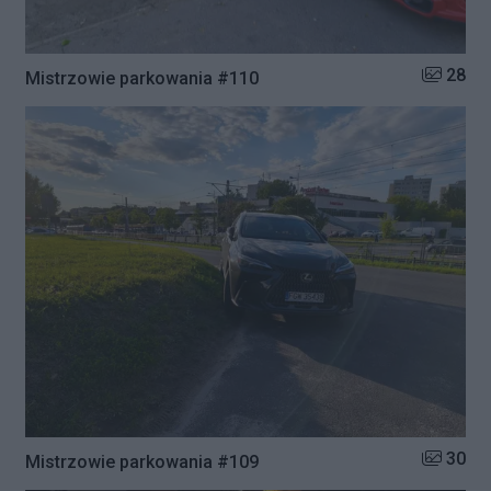
Liczba zd
28
Mistrzowie parkowania #110
Liczba zd
30
Mistrzowie parkowania #109