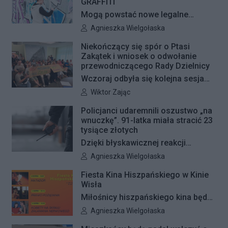
GRAFFITI
Mogą powstać nowe legalne
miejsca do wykonywania graffiti.
Autor artykułu:
Agnieszka Wielgołaska
Radna Barbara Jędrzejczyk złożyła
Niekończący się spór o Ptasi
interpelację, w której proponuje
Zakątek i wniosek o odwołanie
wyznaczenie kolejnych stref FREE
przewodniczącego Rady Dzielnicy
GRAFFITI we współpracy z
Wczoraj odbyła się kolejna sesja
Zarządem Dróg Miejskich.
poświęcona procedowaniu
Autor artykułu:
Wiktor Zając
obywatelskiego projektu uchwały
Policjanci udaremnili oszustwo „na
Rady Dzielnicy Żoliborz w sprawie
wnuczkę”. 91-latka miała stracić 23
zaniechania budowy zespołu
tysiące złotych
przedszkolno-żłobkowego przy ul.
Dzięki błyskawicznej reakcji
Ficowskiego. Po blisko pięciu
kryminalnych 91-letnia mieszkanka
Autor artykułu:
Agnieszka Wielgołaska
godzinach obrady zostały
Warszawy nie padła ofiarą
Fiesta Kina Hiszpańskiego w Kinie
przerwane. Ich kontynuację
oszustów działających metodą „na
Wisła
zaplanowano na koniec sierpnia
wnuczkę”. Policjanci zatrzymali 32-
Miłośnicy hiszpańskiego kina będą
letniego mężczyznę w chwili, gdy
mieli wyjątkową okazję, by
Autor artykułu:
Agnieszka Wielgołaska
przyszedł odebrać przygotowane
zobaczyć na dużym ekranie trzy