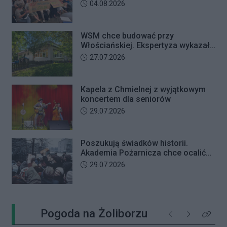
przewodniczącego Rady Dzielnicy
Data dodania artykułu:
04.08.2026
WSM chce budować przy
Włościańskiej. Ekspertyza wykazała
problemy z gruntem pod
Data dodania artykułu:
27.07.2026
przedszkolem
Kapela z Chmielnej z wyjątkowym
koncertem dla seniorów
Data dodania artykułu:
29.07.2026
Poszukują świadków historii.
Akademia Pożarnicza chce ocalić
wspomnienia z pamiętnego strajku
Data dodania artykułu:
29.07.2026
Pogoda na Żoliborzu
Poprzednie
Następne
Kliknij 