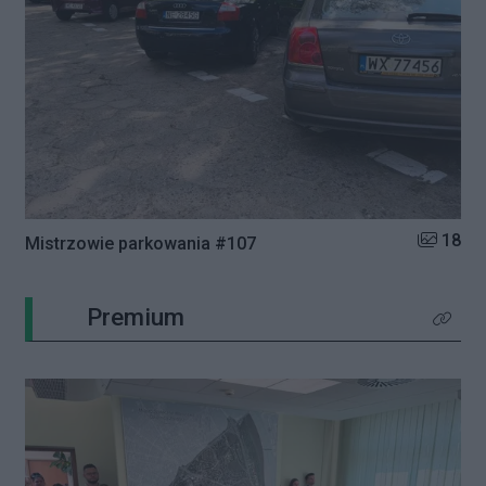
Liczba zd
18
Mistrzowie parkowania #107
Premium
Kliknij 