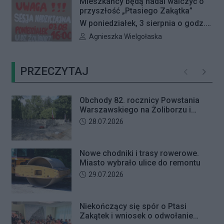
przez seniorkę 23 tysiące złotych.
Mieszkańcy będą nadal walczyć o
kultowe filmy Pedra Almodóvara. Od
przyszłość „Ptasiego Zakątka”
Mężczyzna usłyszał zarzut
4 do 6 sierpnia Kino Wisła zaprasza
W poniedziałek, 3 sierpnia o godz.
usiłowania oszustwa i decyzją sądu
na Fiestę Kina Hiszpańskiego.
16:00 odbędzie się nadzwyczajna
trafił na trzy miesiące do aresztu.
Autor artykułu:
Agnieszka Wielgołaska
sesja Rady Dzielnicy Żoliborz
poświęcona procedowaniu
PRZECZYTAJ
obywatelskiej inicjatywy
Poprzednie
Następ
uchwałodawczej dotyczącej
zaniechania budowy przy ul.
Obchody 82. rocznicy Powstania
Ficowskiego.
Warszawskiego na Żoliborzu i
Bielanach
Data dodania artykułu:
28.07.2026
Nowe chodniki i trasy rowerowe.
Miasto wybrało ulice do remontu
Data dodania artykułu:
29.07.2026
Niekończący się spór o Ptasi
Zakątek i wniosek o odwołanie