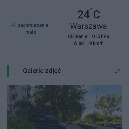
°
Temperatu
24
C
Miasto:
Warszawa
Ciśnienie: 1015 hPa
Wiatr: 19 km/h
Galerie zdjęć
Kliknij 