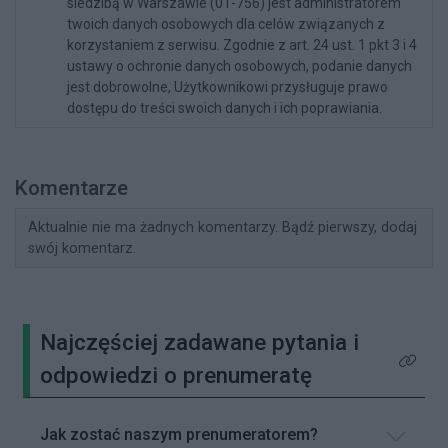
siedzibą w Warszawie (01-756) jest administratorem
twoich danych osobowych dla celów związanych z
korzystaniem z serwisu. Zgodnie z art. 24 ust. 1 pkt 3 i 4
ustawy o ochronie danych osobowych, podanie danych
jest dobrowolne, Użytkownikowi przysługuje prawo
dostępu do treści swoich danych i ich poprawiania.
Komentarze
Aktualnie nie ma żadnych komentarzy. Bądź pierwszy, dodaj
swój komentarz.
Najczęściej zadawane pytania i
Kliknij 
odpowiedzi o prenumeratę
Jak zostać naszym prenumeratorem?