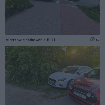
Liczba zd
23
Mistrzowie parkowania #111