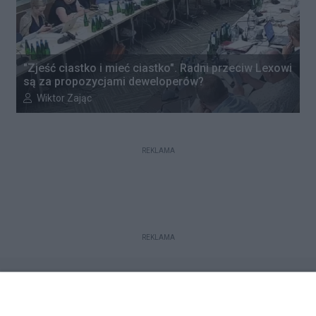
"Zjeść ciastko i mieć ciastko". Radni przeciw Lexowi
są za propozycjami deweloperów?
Autor artykułu:
Wiktor Zając
REKLAMA
REKLAMA