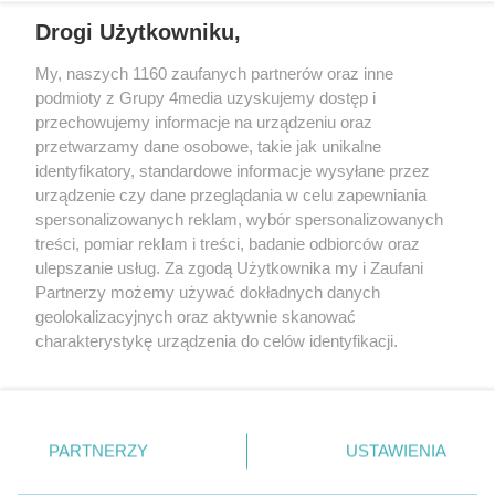
Drogi Użytkowniku,
My, naszych 1160 zaufanych partnerów oraz inne
podmioty z Grupy 4media uzyskujemy dostęp i
przechowujemy informacje na urządzeniu oraz
przetwarzamy dane osobowe, takie jak unikalne
Reklama
Kontakt
Regulamin
Dystrybucja
identyfikatory, standardowe informacje wysyłane przez
Regulamin prenumeraty
Polityka Prywatności
urządzenie czy dane przeglądania w celu zapewniania
spersonalizowanych reklam, wybór spersonalizowanych
treści, pomiar reklam i treści, badanie odbiorców oraz
Zapisz się do newslettera
ulepszanie usług. Za zgodą Użytkownika my i Zaufani
Dołącz do grona ludzi najlepiej poinformowanych!
Partnerzy możemy używać dokładnych danych
geolokalizacyjnych oraz aktywnie skanować
Zapisz się »
charakterystykę urządzenia do celów identyfikacji.
Ponieważ cenimy Twoją prywatność, prosimy o zgodę na
korzystanie z tych technologii poprzez kliknięcie
Szukaj
„Akceptuję”. Zgoda jest dobrowolna i zawsze możesz ją
zmienić/wycofać klikając przycisk ustawień prywatności
PARTNERZY
USTAWIENIA
znajdujący się w lewym dolnym rogu strony
. Niektóre
Facebook.com
X.com
Instagram.com
rodzaje przetwarzania danych nie wymagają zgody