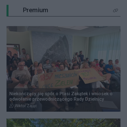
Premium
Kliknij 
Niekończący się spór o Ptasi Zakątek i wniosek o
odwołanie przewodniczącego Rady Dzielnicy
Autor artykułu:
Wiktor Zając