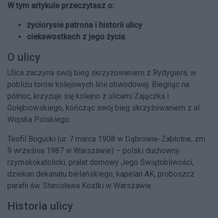
W tym artykule przeczytasz o:
życiorysie patrona i historii ulicy
ciekawostkach z jego życia
O ulicy
Ulica zaczyna swój bieg skrzyżowaniem
z
Rydygiera
, w
pobliżu torów kolejowych linii obwodowej. Biegnąc na
północ, krzyżuje się kolejno z ulicami
Zajączka
i
Gołębiowskiego, kończąc swój bieg skrzyżowaniem z
al.
Wojska Polskiego
.
Teofil Bogucki (ur.
7 marca
1908
w
Dąbrowie-Zabłotne
, zm.
9 września
1987
w
Warszawie
) – polski duchowny
rzymskokatolicki
,
prałat
domowy Jego Świątobliwości,
dziekan
dekanatu bielańskiego
, kapelan
AK
, proboszcz
parafii św. Stanisława Kostki w Warszawie
.
Historia ulicy