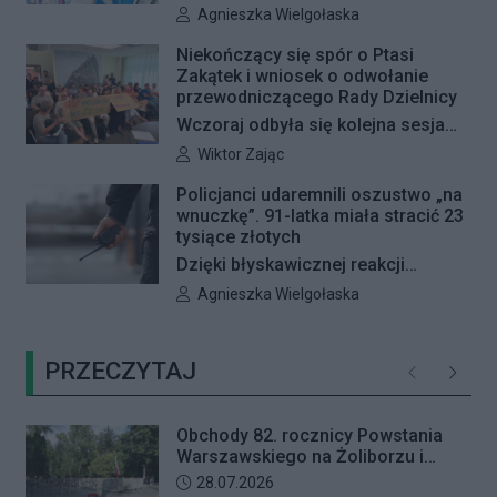
miejsca do wykonywania graffiti.
Autor artykułu:
Agnieszka Wielgołaska
Radna Barbara Jędrzejczyk złożyła
Niekończący się spór o Ptasi
interpelację, w której proponuje
Zakątek i wniosek o odwołanie
wyznaczenie kolejnych stref FREE
przewodniczącego Rady Dzielnicy
GRAFFITI we współpracy z
Wczoraj odbyła się kolejna sesja
Zarządem Dróg Miejskich.
poświęcona procedowaniu
Autor artykułu:
Wiktor Zając
obywatelskiego projektu uchwały
Policjanci udaremnili oszustwo „na
Rady Dzielnicy Żoliborz w sprawie
wnuczkę”. 91-latka miała stracić 23
zaniechania budowy zespołu
tysiące złotych
przedszkolno-żłobkowego przy ul.
Dzięki błyskawicznej reakcji
Ficowskiego. Po blisko pięciu
kryminalnych 91-letnia mieszkanka
Autor artykułu:
Agnieszka Wielgołaska
godzinach obrady zostały
Warszawy nie padła ofiarą
przerwane. Ich kontynuację
oszustów działających metodą „na
zaplanowano na koniec sierpnia
PRZECZYTAJ
wnuczkę”. Policjanci zatrzymali 32-
Poprzednie
Następ
letniego mężczyznę w chwili, gdy
przyszedł odebrać przygotowane
Obchody 82. rocznicy Powstania
przez seniorkę 23 tysiące złotych.
Warszawskiego na Żoliborzu i
Mężczyzna usłyszał zarzut
Bielanach
Data dodania artykułu:
28.07.2026