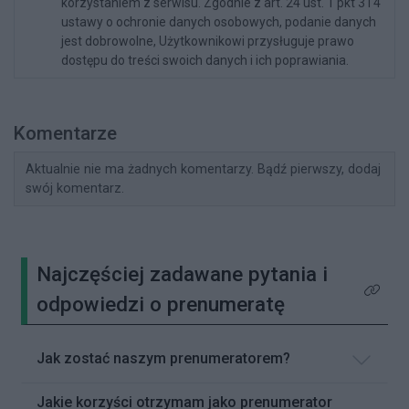
korzystaniem z serwisu. Zgodnie z art. 24 ust. 1 pkt 3 i 4
ustawy o ochronie danych osobowych, podanie danych
jest dobrowolne, Użytkownikowi przysługuje prawo
dostępu do treści swoich danych i ich poprawiania.
Komentarze
Aktualnie nie ma żadnych komentarzy. Bądź pierwszy, dodaj
swój komentarz.
Najczęściej zadawane pytania i
Kliknij 
odpowiedzi o prenumeratę
Jak zostać naszym prenumeratorem?
Jakie korzyści otrzymam jako prenumerator