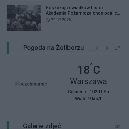
Poszukują świadków historii.
Akademia Pożarnicza chce ocalić
wspomnienia z pamiętnego strajku
Data dodania artykułu:
29.07.2026
Pogoda na Żoliborzu
Poprzednie
Następne
Kliknij 
°
Temperatu
18
C
Miasto:
Warszawa
Ciśnienie: 1020 hPa
Wiatr: 9 km/h
Galerie zdjęć
Kliknij 