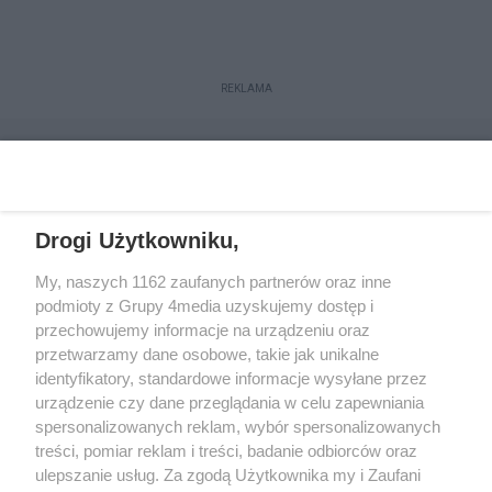
REKLAMA
Drogi Użytkowniku,
My, naszych 1162 zaufanych partnerów oraz inne
podmioty z Grupy 4media uzyskujemy dostęp i
przechowujemy informacje na urządzeniu oraz
przetwarzamy dane osobowe, takie jak unikalne
Reklama
Kontakt
Regulamin
Dystrybucja
identyfikatory, standardowe informacje wysyłane przez
Regulamin prenumeraty
Polityka Prywatności
urządzenie czy dane przeglądania w celu zapewniania
spersonalizowanych reklam, wybór spersonalizowanych
treści, pomiar reklam i treści, badanie odbiorców oraz
Zapisz się do newslettera
ulepszanie usług. Za zgodą Użytkownika my i Zaufani
Dołącz do grona ludzi najlepiej poinformowanych!