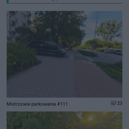
Liczba zd
23
Mistrzowie parkowania #111