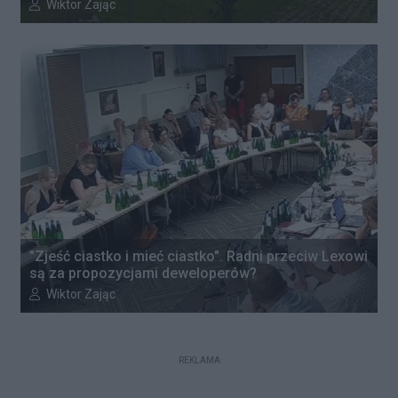
Autor artykułu:
Wiktor Zając
"Zjeść ciastko i mieć ciastko". Radni przeciw Lexowi
są za propozycjami deweloperów?
Autor artykułu:
Wiktor Zając
REKLAMA