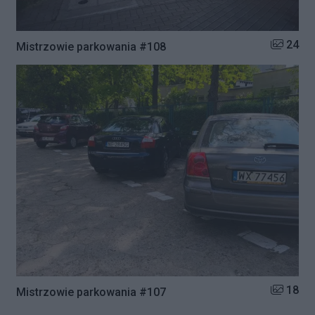
Liczba zd
24
Mistrzowie parkowania #108
Liczba zd
18
Mistrzowie parkowania #107