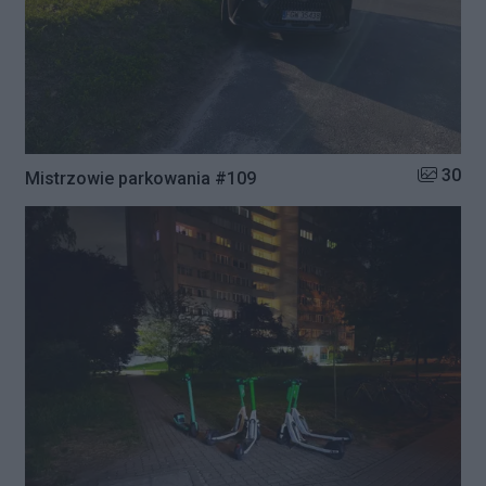
Liczba zd
30
Mistrzowie parkowania #109