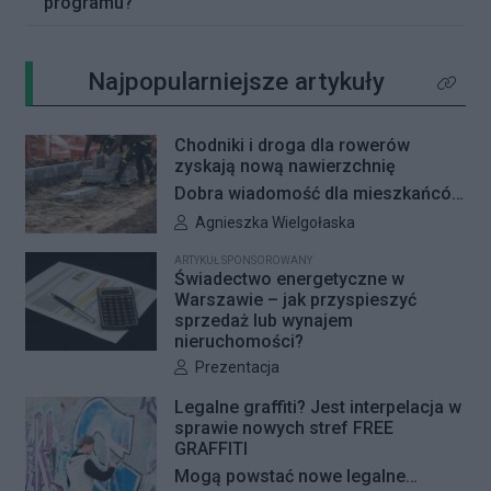
programu?
Najpopularniejsze artykuły
Kliknij 
Chodniki i droga dla rowerów
zyskają nową nawierzchnię
Dobra wiadomość dla mieszkańców
Woli i Żoliborza. Zarząd Dróg
Autor artykułu:
Agnieszka Wielgołaska
Miejskich przygotowuje kolejne
ARTYKUŁ SPONSOROWANY
remonty infrastruktury dla pieszych
Świadectwo energetyczne w
i rowerzystów. Oferty w
Warszawie – jak przyspieszyć
sprzedaż lub wynajem
przetargach zostały już otwarte, a
nieruchomości?
jeśli wszystko przebiegnie zgodnie
Autor artykułu:
Prezentacja
z planem, nowe nawierzchnie
pojawią się jeszcze w tym roku.
Legalne graffiti? Jest interpelacja w
sprawie nowych stref FREE
GRAFFITI
Mogą powstać nowe legalne