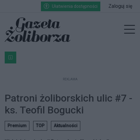
Przejdź do głównych treści
Przejdź do wyszukiwarki
Przejdź do głównego menu
Zaloguj się
Ułatwienia dostępności
enu
Prz
Bardzo ważna informacja dla podatników posiadających g
REKLAMA
Patroni żoliborskich ulic #7 -
ks. Teofil Bogucki
Premium
TOP
Aktualności