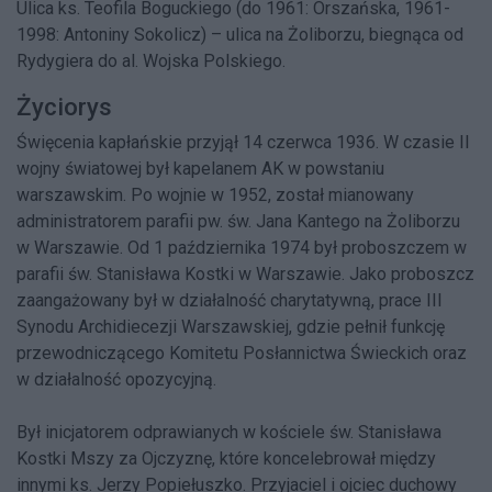
Ulica ks. Teofila Boguckiego
(do
1961
: Orszańska,
1961
-
1998
: Antoniny Sokolicz) – ulica na
Żoliborzu
, biegnąca od
Rydygiera
do
al. Wojska Polskiego
.
Życiorys
Święcenia kapłańskie przyjął 14 czerwca 1936. W czasie
II
wojny światowej
był kapelanem AK w
powstaniu
warszawskim
. Po wojnie w 1952, został mianowany
administratorem parafii pw. św. Jana Kantego na
Żoliborzu
w Warszawie. Od 1 października 1974 był proboszczem w
parafii św. Stanisława Kostki w Warszawie. Jako proboszcz
zaangażowany był w działalność charytatywną, prace III
Synodu Archidiecezji Warszawskiej, gdzie pełnił funkcję
przewodniczącego Komitetu Posłannictwa Świeckich oraz
w działalność opozycyjną.
Był inicjatorem odprawianych w kościele św. Stanisława
Kostki Mszy za Ojczyznę, które koncelebrował między
innymi ks.
Jerzy Popiełuszko
. Przyjaciel i ojciec duchowy