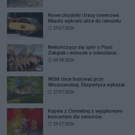
usiłowania oszustwa i decyzją sądu
trafił na trzy miesiące do aresztu.
Nowe chodniki i trasy rowerowe.
Miasto wybrało ulice do remontu
Data dodania artykułu:
29.07.2026
Niekończący się spór o Ptasi
Zakątek i wniosek o odwołanie
przewodniczącego Rady Dzielnicy
Data dodania artykułu:
04.08.2026
WSM chce budować przy
Włościańskiej. Ekspertyza wykazała
problemy z gruntem pod
Data dodania artykułu:
27.07.2026
przedszkolem
Kapela z Chmielnej z wyjątkowym
koncertem dla seniorów
Data dodania artykułu:
29.07.2026