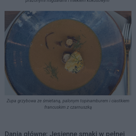
prażonymi migdałami i mlekiem kokosowym
Zupa grzybowa ze śmietaną, palonym topinamburem i ciastkiem
francuskim z czarnuszką
Dania główne: Jesienne smaki w pełnej