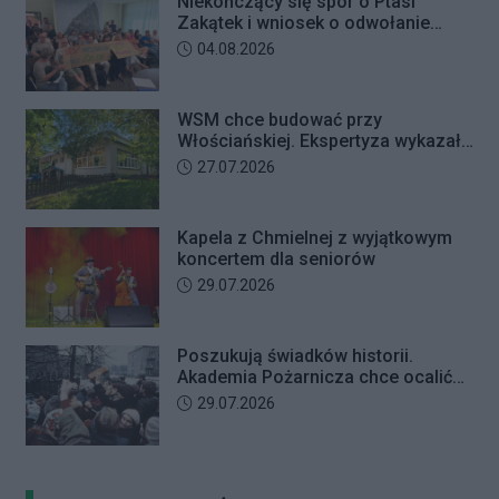
Niekończący się spór o Ptasi
Zakątek i wniosek o odwołanie
przewodniczącego Rady Dzielnicy
Data dodania artykułu:
04.08.2026
WSM chce budować przy
Włościańskiej. Ekspertyza wykazała
problemy z gruntem pod
Data dodania artykułu:
27.07.2026
przedszkolem
Kapela z Chmielnej z wyjątkowym
koncertem dla seniorów
Data dodania artykułu:
29.07.2026
Poszukują świadków historii.
Akademia Pożarnicza chce ocalić
wspomnienia z pamiętnego strajku
Data dodania artykułu:
29.07.2026