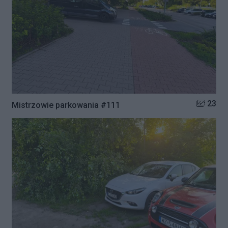
Liczba zd
23
Mistrzowie parkowania #111