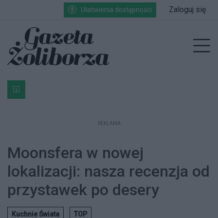
Przejdź do głównych treści
Przejdź do wyszukiwarki
Przejdź do głównego menu
Zaloguj się
Ułatwienia dostępności
enu
Prz
Bardzo ważna informacja dla podatników posiadających g
REKLAMA
Moonsfera w nowej
lokalizacji: nasza recenzja od
przystawek po desery
Kuchnie Świata
TOP