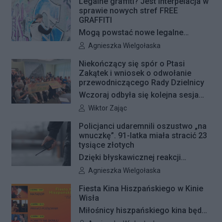
Legalne graffiti? Jest interpelacja w
sprawie nowych stref FREE
GRAFFITI
Mogą powstać nowe legalne
miejsca do wykonywania graffiti.
Autor artykułu:
Agnieszka Wielgołaska
Radna Barbara Jędrzejczyk złożyła
Niekończący się spór o Ptasi
interpelację, w której proponuje
Zakątek i wniosek o odwołanie
wyznaczenie kolejnych stref FREE
przewodniczącego Rady Dzielnicy
GRAFFITI we współpracy z
Wczoraj odbyła się kolejna sesja
Zarządem Dróg Miejskich.
poświęcona procedowaniu
Autor artykułu:
Wiktor Zając
obywatelskiego projektu uchwały
Policjanci udaremnili oszustwo „na
Rady Dzielnicy Żoliborz w sprawie
wnuczkę”. 91-latka miała stracić 23
zaniechania budowy zespołu
tysiące złotych
przedszkolno-żłobkowego przy ul.
Dzięki błyskawicznej reakcji
Ficowskiego. Po blisko pięciu
kryminalnych 91-letnia mieszkanka
Autor artykułu:
Agnieszka Wielgołaska
godzinach obrady zostały
Warszawy nie padła ofiarą
Fiesta Kina Hiszpańskiego w Kinie
przerwane. Ich kontynuację
oszustów działających metodą „na
Wisła
zaplanowano na koniec sierpnia
wnuczkę”. Policjanci zatrzymali 32-
Miłośnicy hiszpańskiego kina będą
letniego mężczyznę w chwili, gdy