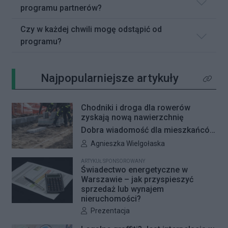
programu partnerów?
Czy w każdej chwili mogę odstąpić od
programu?
Najpopularniejsze artykuły
Kliknij 
Chodniki i droga dla rowerów
zyskają nową nawierzchnię
Dobra wiadomość dla mieszkańców
Woli i Żoliborza. Zarząd Dróg
Autor artykułu:
Agnieszka Wielgołaska
Miejskich przygotowuje kolejne
ARTYKUŁ SPONSOROWANY
remonty infrastruktury dla pieszych
Świadectwo energetyczne w
i rowerzystów. Oferty w
Warszawie – jak przyspieszyć
sprzedaż lub wynajem
przetargach zostały już otwarte, a
nieruchomości?
jeśli wszystko przebiegnie zgodnie
Autor artykułu:
Prezentacja
z planem, nowe nawierzchnie
pojawią się jeszcze w tym roku.