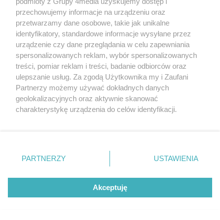
podmioty z Grupy 4media uzyskujemy dostęp i
Liczba zd
30
Mistrzowie parkowania #109
przechowujemy informacje na urządzeniu oraz
przetwarzamy dane osobowe, takie jak unikalne
identyfikatory, standardowe informacje wysyłane przez
urządzenie czy dane przeglądania w celu zapewniania
spersonalizowanych reklam, wybór spersonalizowanych
treści, pomiar reklam i treści, badanie odbiorców oraz
ulepszanie usług. Za zgodą Użytkownika my i Zaufani
Partnerzy możemy używać dokładnych danych
geolokalizacyjnych oraz aktywnie skanować
charakterystykę urządzenia do celów identyfikacji.
Ponieważ cenimy Twoją prywatność, prosimy o zgodę na
korzystanie z tych technologii poprzez kliknięcie
„Akceptuję”. Zgoda jest dobrowolna i zawsze możesz ją
zmienić/wycofać klikając przycisk ustawień prywatności
PARTNERZY
USTAWIENIA
znajdujący się w lewym dolnym rogu strony
. Niektóre
Liczba zd
rodzaje przetwarzania danych nie wymagają zgody
24
Mistrzowie parkowania #108
użytkownika, ale masz prawo sprzeciwić się takiemu
Akceptuję
przetwarzaniu. Preferencje będą miały zastosowania tylko
na tej witrynie.