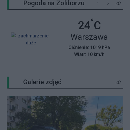
Pogoda na Żoliborzu
Poprzednie
Następne
Kliknij 
°
Temperatu
24
C
Miasto:
Warszawa
Ciśnienie: 1019 hPa
Wiatr: 10 km/h
Galerie zdjęć
Kliknij 