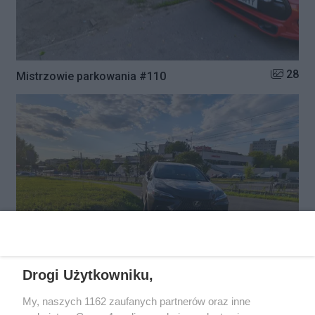
Liczba zd
28
Mistrzowie parkowania #110
Drogi Użytkowniku,
My, naszych 1162 zaufanych partnerów oraz inne