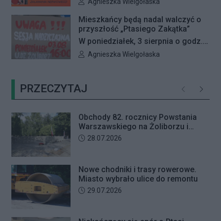
mieli wyjątkową okazję, by
Autor artykułu:
Agnieszka Wielgołaska
przyszedł odebrać przygotowane
zobaczyć na dużym ekranie trzy
przez seniorkę 23 tysiące złotych.
Mieszkańcy będą nadal walczyć o
kultowe filmy Pedra Almodóvara. Od
przyszłość „Ptasiego Zakątka”
Mężczyzna usłyszał zarzut
4 do 6 sierpnia Kino Wisła zaprasza
W poniedziałek, 3 sierpnia o godz.
usiłowania oszustwa i decyzją sądu
na Fiestę Kina Hiszpańskiego.
16:00 odbędzie się nadzwyczajna
trafił na trzy miesiące do aresztu.
Autor artykułu:
Agnieszka Wielgołaska
sesja Rady Dzielnicy Żoliborz
poświęcona procedowaniu
PRZECZYTAJ
obywatelskiej inicjatywy
Poprzednie
Następ
uchwałodawczej dotyczącej
zaniechania budowy przy ul.
Obchody 82. rocznicy Powstania
Ficowskiego.
Warszawskiego na Żoliborzu i
Bielanach
Data dodania artykułu:
28.07.2026
Nowe chodniki i trasy rowerowe.
Miasto wybrało ulice do remontu
Data dodania artykułu:
29.07.2026