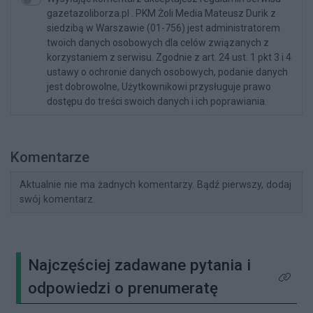
gazetazoliborza.pl . PKM Żoli Media Mateusz Durik z
siedzibą w Warszawie (01-756) jest administratorem
twoich danych osobowych dla celów związanych z
korzystaniem z serwisu. Zgodnie z art. 24 ust. 1 pkt 3 i 4
ustawy o ochronie danych osobowych, podanie danych
jest dobrowolne, Użytkownikowi przysługuje prawo
dostępu do treści swoich danych i ich poprawiania.
Komentarze
Aktualnie nie ma żadnych komentarzy. Bądź pierwszy, dodaj
swój komentarz.
Najczęściej zadawane pytania i
Kliknij 
odpowiedzi o prenumeratę