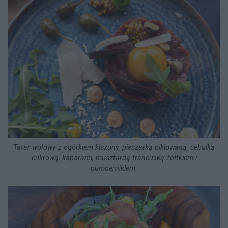
Tatar wołowy z ogórkiem kiszony, pieczarką piklowaną, cebulką
cukrową, kaparami, musztardą francuską żółtkiem i
pumperniklem