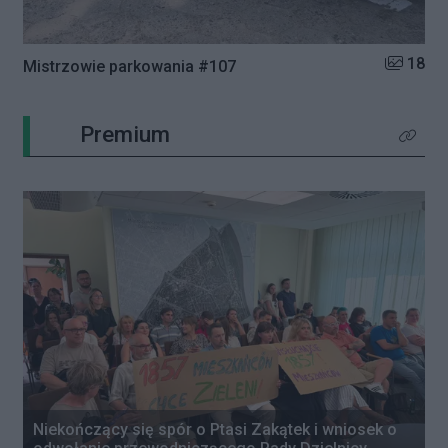
Liczba zd
18
Mistrzowie parkowania #107
Premium
Kliknij 
Niekończący się spór o Ptasi Zakątek i wniosek o