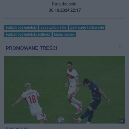
Data dodania:
30.10.2024 22:17
budżet obywatelski
sady żoliborskie
park sady żoliborskie
budżet obywatelski żoliborz
Maria Janiak