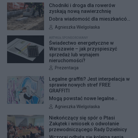
Chodniki i droga dla rowerów
zyskają nową nawierzchnię
Dobra wiadomość dla mieszkańców
Woli i Żoliborza. Zarząd Dróg
Autor artykułu:
Agnieszka Wielgołaska
Miejskich przygotowuje kolejne
ARTYKUŁ SPONSOROWANY
remonty infrastruktury dla pieszych
Świadectwo energetyczne w
i rowerzystów. Oferty w
Warszawie – jak przyspieszyć
sprzedaż lub wynajem
przetargach zostały już otwarte, a
nieruchomości?
jeśli wszystko przebiegnie zgodnie
Autor artykułu:
Prezentacja
z planem, nowe nawierzchnie
pojawią się jeszcze w tym roku.
Legalne graffiti? Jest interpelacja w
sprawie nowych stref FREE
GRAFFITI
Mogą powstać nowe legalne
miejsca do wykonywania graffiti.
Autor artykułu:
Agnieszka Wielgołaska
Radna Barbara Jędrzejczyk złożyła
Niekończący się spór o Ptasi
interpelację, w której proponuje
Zakątek i wniosek o odwołanie
wyznaczenie kolejnych stref FREE
przewodniczącego Rady Dzielnicy
GRAFFITI we współpracy z
Wczoraj odbyła się kolejna sesja