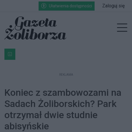
Przejdź do głównych treści
Przejdź do wyszukiwarki
Przejdź do głównego menu
Zaloguj się
Ułatwienia dostępności
enu
Prz
Bardzo ważna informacja dla podatników posiadających g
REKLAMA
Koniec z szambowozami na
Sadach Żoliborskich? Park
otrzymał dwie studnie
abisyńskie