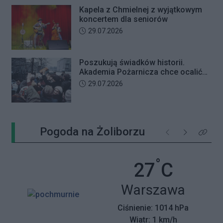
Kapela z Chmielnej z wyjątkowym
koncertem dla seniorów
Data dodania artykułu:
29.07.2026
Poszukują świadków historii.
Akademia Pożarnicza chce ocalić
wspomnienia z pamiętnego strajku
Data dodania artykułu:
29.07.2026
Pogoda na Żoliborzu
Poprzednie
Następne
Kliknij 
°
Temperatu
27
C
Miasto:
Warszawa
Ciśnienie: 1014 hPa
Wiatr: 1 km/h