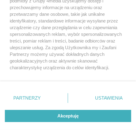
podmioty z Grupy 4media uzyskujemy dostęp i
przechowujemy informacje na urządzeniu oraz
przetwarzamy dane osobowe, takie jak unikalne
identyfikatory, standardowe informacje wysyłane przez
urządzenie czy dane przeglądania w celu zapewniania
spersonalizowanych reklam, wybór spersonalizowanych
treści, pomiar reklam i treści, badanie odbiorców oraz
ulepszanie usług. Za zgodą Użytkownika my i Zaufani
Partnerzy możemy używać dokładnych danych
Dworzec Gdański nie zostanie zabytkiem. Ochroną
geolokalizacyjnych oraz aktywnie skanować
objęto jedynie dwa fragmenty historycznej elewacji
charakterystykę urządzenia do celów identyfikacji.
Autor artykułu:
Wiktor Zając
Ponieważ cenimy Twoją prywatność, prosimy o zgodę na
korzystanie z tych technologii poprzez kliknięcie
„Akceptuję”. Zgoda jest dobrowolna i zawsze możesz ją
zmienić/wycofać klikając przycisk ustawień prywatności
PARTNERZY
USTAWIENIA
znajdujący się w lewym dolnym rogu strony
. Niektóre
rodzaje przetwarzania danych nie wymagają zgody
użytkownika, ale masz prawo sprzeciwić się takiemu
Akceptuję
przetwarzaniu. Preferencje będą miały zastosowania tylko
na tej witrynie.