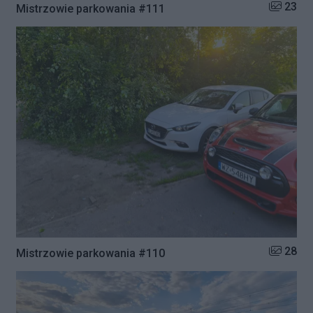
Liczba zd
23
Mistrzowie parkowania #111
Liczba zd
28
Mistrzowie parkowania #110