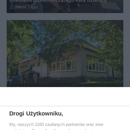
odwołanie przewodniczącego Rady Dzielnicy
Autor artykułu:
Wiktor Zając
WSM chce budować przy Włościańskiej. Ekspertyza
wykazała problemy z gruntem pod przedszkolem
Autor artykułu:
Wiktor Zając
Drogi Użytkowniku,
My, naszych 1160 zaufanych partnerów oraz inne