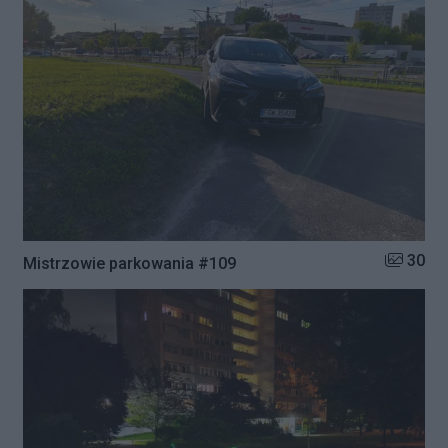
Liczba zd
30
Mistrzowie parkowania #109