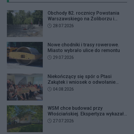
uchwałodawczej dotyczącej
zaniechania budowy przy ul.
Obchody 82. rocznicy Powstania
Ficowskiego.
Warszawskiego na Żoliborzu i
Bielanach
Data dodania artykułu:
28.07.2026
Nowe chodniki i trasy rowerowe.
Miasto wybrało ulice do remontu
Data dodania artykułu:
29.07.2026
Niekończący się spór o Ptasi
Zakątek i wniosek o odwołanie
przewodniczącego Rady Dzielnicy
Data dodania artykułu:
04.08.2026
WSM chce budować przy
Włościańskiej. Ekspertyza wykazała
problemy z gruntem pod
Data dodania artykułu:
27.07.2026
przedszkolem