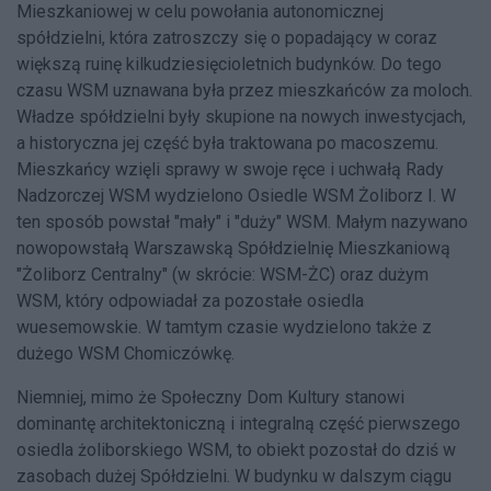
Mieszkaniowej w celu powołania autonomicznej
spółdzielni, która zatroszczy się o popadający w coraz
większą ruinę kilkudziesięcioletnich budynków. Do tego
czasu WSM uznawana była przez mieszkańców za moloch.
Władze spółdzielni były skupione na nowych inwestycjach,
a historyczna jej część była traktowana po macoszemu.
Mieszkańcy wzięli sprawy w swoje ręce i uchwałą Rady
Nadzorczej WSM wydzielono Osiedle WSM Żoliborz I. W
ten sposób powstał "mały" i "duży" WSM. Małym nazywano
nowopowstałą Warszawską Spółdzielnię Mieszkaniową
"Żoliborz Centralny" (w skrócie: WSM-ŻC) oraz dużym
WSM, który odpowiadał za pozostałe osiedla
wuesemowskie. W tamtym czasie wydzielono także z
dużego WSM Chomiczówkę.
Niemniej, mimo że Społeczny Dom Kultury stanowi
dominantę architektoniczną i integralną część pierwszego
osiedla żoliborskiego WSM, to obiekt pozostał do dziś w
zasobach dużej Spółdzielni. W budynku w dalszym ciągu