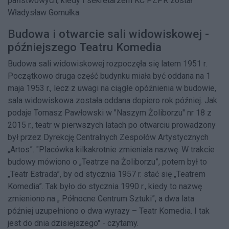
państwowych, kiedy I sekretarzem KC PZPR został
Władysław Gomułka.
Budowa i otwarcie sali widowiskowej -
późniejszego Teatru Komedia
Budowa sali widowiskowej rozpoczęła się latem 1951 r.
Początkowo druga część budynku miała być oddana na 1
maja 1953 r., lecz z uwagi na ciągłe opóźnienia w budowie,
sala widowiskowa została oddana dopiero rok później. Jak
podaje Tomasz Pawłowski w "Naszym Żoliborzu" nr 18 z
2015 r., teatr w pierwszych latach po otwarciu prowadzony
był przez Dyrekcję Centralnych Zespołów Artystycznych
„Artos”. "Placówka kilkakrotnie zmieniała nazwę. W trakcie
budowy mówiono o „Teatrze na Żoliborzu”, potem był to
„Teatr Estrada”, by od stycznia 1957 r. stać się „Teatrem
Komedia”. Tak było do stycznia 1990 r., kiedy to nazwę
zmieniono na „ Północne Centrum Sztuki”, a dwa lata
później uzupełniono o dwa wyrazy – Teatr Komedia. I tak
jest do dnia dzisiejszego" - czytamy.