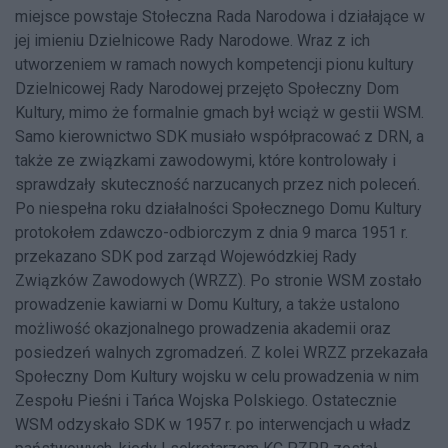
miejsce powstaje Stołeczna Rada Narodowa i działające w
jej imieniu Dzielnicowe Rady Narodowe. Wraz z ich
utworzeniem w ramach nowych kompetencji pionu kultury
Dzielnicowej Rady Narodowej przejęto Społeczny Dom
Kultury, mimo że formalnie gmach był wciąż w gestii WSM.
Samo kierownictwo SDK musiało współpracować z DRN, a
także ze związkami zawodowymi, które kontrolowały i
sprawdzały skuteczność narzucanych przez nich poleceń.
Po niespełna roku działalności Społecznego Domu Kultury
protokołem zdawczo-odbiorczym z dnia 9 marca 1951 r.
przekazano SDK pod zarząd Wojewódzkiej Rady
Związków Zawodowych (WRZZ). Po stronie WSM zostało
prowadzenie kawiarni w Domu Kultury, a także ustalono
możliwość okazjonalnego prowadzenia akademii oraz
posiedzeń walnych zgromadzeń. Z kolei WRZZ przekazała
Społeczny Dom Kultury wojsku w celu prowadzenia w nim
Zespołu Pieśni i Tańca Wojska Polskiego. Ostatecznie
WSM odzyskało SDK w 1957 r. po interwencjach u władz