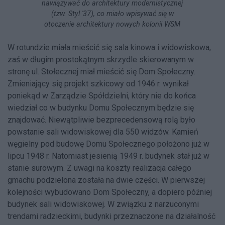
nawiązywać do architektury modernistycznej
(tzw. Styl '37), co miało wpisywać się w
otoczenie architektury nowych kolonii WSM
W rotundzie miała mieścić się sala kinowa i widowiskowa,
zaś w długim prostokątnym skrzydle skierowanym w
stronę ul. Stołecznej miał mieścić się Dom Społeczny.
Zmieniający się projekt szkicowy od 1946 r. wynikał
poniekąd w Zarządzie Spółdzielni, który nie do końca
wiedział co w budynku Domu Społecznym będzie się
znajdować. Niewątpliwie bezprecedensową rolą było
powstanie sali widowiskowej dla 550 widzów. Kamień
węgielny pod budowę Domu Społecznego położono już w
lipcu 1948 r. Natomiast jesienią 1949 r. budynek stał już w
stanie surowym. Z uwagi na koszty realizacja całego
gmachu podzielona została na dwie części. W pierwszej
kolejności wybudowano Dom Społeczny, a dopiero później
budynek sali widowiskowej. W związku z narzuconymi
trendami radzieckimi, budynki przeznaczone na działalność