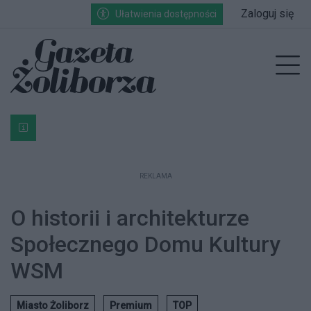
Przejdź do głównych treści
Przejdź do wyszukiwarki
Przejdź do głównego menu
Zaloguj się
Ułatwienia dostępności
enu
Prz
Bardzo ważna informacja dla podatników posiadających g
REKLAMA
O historii i architekturze
Społecznego Domu Kultury
WSM
Miasto Żoliborz
Premium
TOP