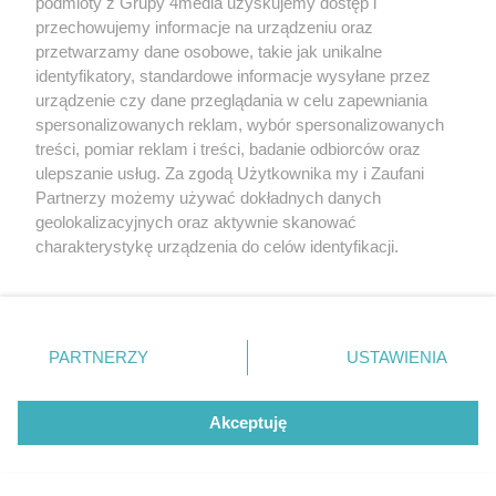
podmioty z Grupy 4media uzyskujemy dostęp i
przechowujemy informacje na urządzeniu oraz
Czy rabaty są jednorazowe czy można z nich
przetwarzamy dane osobowe, takie jak unikalne
korzystać wielokrotnie?
identyfikatory, standardowe informacje wysyłane przez
urządzenie czy dane przeglądania w celu zapewniania
Czy mogę zaproponować własne pomysły na
spersonalizowanych reklam, wybór spersonalizowanych
współpracę?
treści, pomiar reklam i treści, badanie odbiorców oraz
ulepszanie usług. Za zgodą Użytkownika my i Zaufani
Jak długo trwa współpraca w ramach
Partnerzy możemy używać dokładnych danych
programu partnerów?
geolokalizacyjnych oraz aktywnie skanować
charakterystykę urządzenia do celów identyfikacji.
Czy w każdej chwili mogę odstąpić od
Ponieważ cenimy Twoją prywatność, prosimy o zgodę na
programu?
korzystanie z tych technologii poprzez kliknięcie
„Akceptuję”. Zgoda jest dobrowolna i zawsze możesz ją
zmienić/wycofać klikając przycisk ustawień prywatności
PARTNERZY
USTAWIENIA
Najpopularniejsze artykuły
znajdujący się w lewym dolnym rogu strony
. Niektóre
Kliknij 
rodzaje przetwarzania danych nie wymagają zgody
użytkownika, ale masz prawo sprzeciwić się takiemu
Akceptuję
Chodniki i droga dla rowerów
przetwarzaniu. Preferencje będą miały zastosowania tylko
zyskają nową nawierzchnię
na tej witrynie.
Dobra wiadomość dla mieszkańców