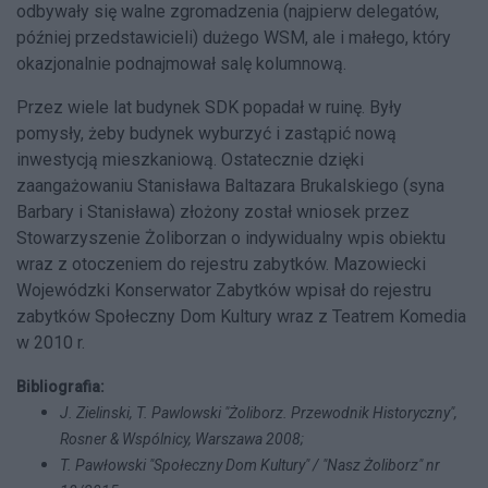
odbywały się walne zgromadzenia (najpierw delegatów,
później przedstawicieli) dużego WSM, ale i małego, który
okazjonalnie podnajmował salę kolumnową.
Przez wiele lat budynek SDK popadał w ruinę. Były
pomysły, żeby budynek wyburzyć i zastąpić nową
inwestycją mieszkaniową. Ostatecznie dzięki
zaangażowaniu Stanisława Baltazara Brukalskiego (syna
Barbary i Stanisława) złożony został wniosek przez
Stowarzyszenie Żoliborzan o indywidualny wpis obiektu
wraz z otoczeniem do rejestru zabytków. Mazowiecki
Wojewódzki Konserwator Zabytków wpisał do rejestru
zabytków Społeczny Dom Kultury wraz z Teatrem Komedia
w 2010 r.
Bibliografia:
J. Zielinski, T. Pawlowski "Żoliborz. Przewodnik Historyczny",
Rosner & Wspólnicy, Warszawa 2008;
T. Pawłowski "Społeczny Dom Kultury" / "Nasz Żoliborz" nr