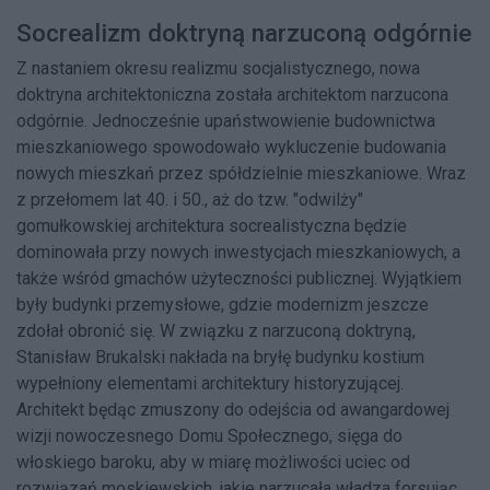
Socrealizm doktryną narzuconą odgórnie
Z nastaniem okresu realizmu socjalistycznego, nowa
doktryna architektoniczna została architektom narzucona
odgórnie. Jednocześnie upaństwowienie budownictwa
mieszkaniowego spowodowało wykluczenie budowania
nowych mieszkań przez spółdzielnie mieszkaniowe. Wraz
z przełomem lat 40. i 50., aż do tzw. "odwilży"
gomułkowskiej architektura socrealistyczna będzie
dominowała przy nowych inwestycjach mieszkaniowych, a
także wśród gmachów użyteczności publicznej. Wyjątkiem
były budynki przemysłowe, gdzie modernizm jeszcze
zdołał obronić się. W związku z narzuconą doktryną,
Stanisław Brukalski nakłada na bryłę budynku kostium
wypełniony elementami architektury historyzującej.
Architekt będąc zmuszony do odejścia od awangardowej
wizji nowoczesnego Domu Społecznego, sięga do
włoskiego baroku, aby w miarę możliwości uciec od
rozwiązań moskiewskich, jakie narzucała władza forsując