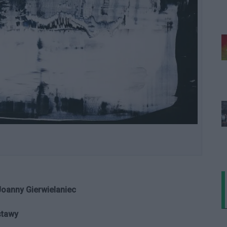
Joanny Gierwielaniec
stawy