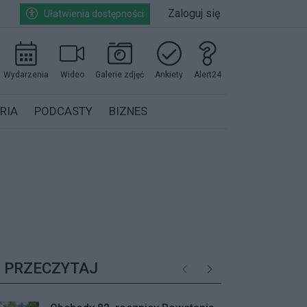
Zaloguj się
Ułatwienia dostępności
Wydarzenia
Wideo
Galerie zdjęć
Ankiety
Alert24
RIA
PODCASTY
BIZNES
PRZECZYTAJ
Poprzednie
Następne