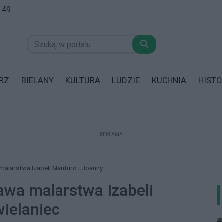
9:49
RZ
BIELANY
KULTURA
LUDZIE
KUCHNIA
HISTO
REKLAMA
datników posiadających garaż!
alarstwa Izabeli Manturo i Joanny...
awa malarstwa Izabeli
wielaniec