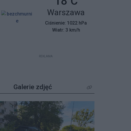
Temperatura:
18
C
mieszkańców z wyjątkowym
Miasto:
Warszawa
apelem – poszukiwane są osoby,
które pamiętają tamte dni,
Ciśnienie: 1022 hPa
wspierały protestujących lub były
Wiatr: 3 km/h
świadkami wydarzeń.
REKLAMA
Galerie zdjęć
Kliknij aby zobaczyć wię