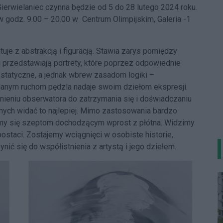
ierwielaniec czynna będzie od 5 do 28 lutego 2024 roku.
 godz. 9.00 – 20.00 w Centrum Olimpijskim, Galeria -1
je z abstrakcją i figuracją. Stawia zarys pomiędzy
j przedstawiają portrety, które poprzez odpowiednie
 statyczne, a jednak wbrew zasadom logiki –
ślanym ruchom pędzla nadaje swoim dziełom ekspresji.
nieniu obserwatora do zatrzymania się i doświadczaniu
ych widać to najlepiej. Mimo zastosowania bardzo
emy się szeptom dochodzącym wprost z płótna. Widzimy
ostaci. Zostajemy wciągnięci w osobiste historie,
nić się do współistnienia z artystą i jego dziełem.