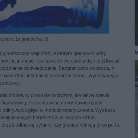
elaniec, Le grand bleu 18
M
ają bezkresny krajobraz, w którym granice między
rmonijną jedność. Taki sposób wyrażenia daje możliwość
za codzienne doświadczenia. Bezgraniczna swoboda, z
ie najbardziej intymnych obszarów emocji, wydobywając
bstrakcji.
rak limitów w procesie twórczym, ale także stawia
ą figuratywną. Prezentowane na wystawie dzieła
i i odkrywania głębi w monochromatyczności. Wystawa
kiwania nowych horyzontów w świecie sztuki.
rzed odbiorcą pytanie: czy granice istnieją tylko po to,