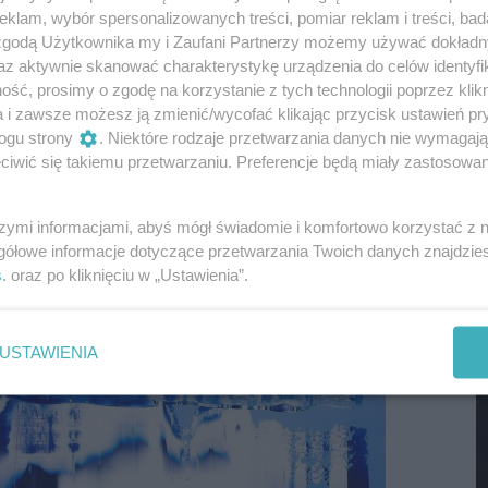
yczne dla artystki błękity stawiają odbiorcę w obliczu
klam, wybór spersonalizowanych treści, pomiar reklam i treści, bad
M
st jak fala na bezkresnym morzu wyobraźni. Struktury i
 zgodą Użytkownika my i Zaufani Partnerzy możemy używać dokład
dząc widza ku refleksji nad istotą fizycznej i
az aktywnie skanować charakterystykę urządzenia do celów identyfi
ść, prosimy o zgodę na korzystanie z tych technologii poprzez klikn
 są żywe – zrodzone z ekspresyjnej myśli twórcy,
a i zawsze możesz ją zmienić/wycofać klikając przycisk ustawień pr
 dostającym szanse na ujrzenie w nich własnej historii.
ogu strony
. Niektóre rodzaje przetwarzania danych nie wymagaj
iwić się takiemu przetwarzaniu. Preferencje będą miały zastosowania
szymi informacjami, abyś mógł świadomie i komfortowo korzystać z
gółowe informacje dotyczące przetwarzania Twoich danych znajdzi
s
. oraz po kliknięciu w „Ustawienia”.
M
USTAWIENIA