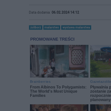
Data dodania:
06.02.2024 14:12
żoliborz
malarstwo
wystawa malarstwa