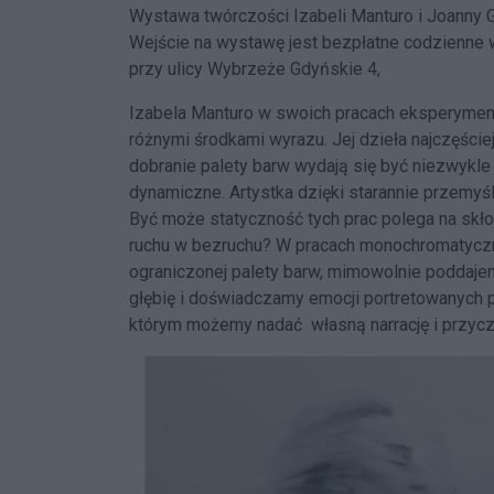
Wystawa twórczości Izabeli Manturo i Joanny G
Wejście na wystawę jest bezpłatne codzienne w
przy ulicy Wybrzeże Gdyńskie 4,
Izabela Manturo w swoich pracach eksperymentu
różnymi środkami wyrazu. Jej dzieła najczęście
dobranie palety barw wydają się być niezwykle
dynamiczne. Artystka dzięki starannie przemy
Być może statyczność tych prac polega na skło
ruchu w bezruchu? W pracach monochromatyczn
ograniczonej palety barw, mimowolnie poddaj
głębię i doświadczamy emocji portretowanych p
którym możemy nadać własną narrację i przyczy