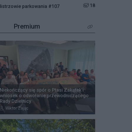
Liczba zdjęć w galerii:
18
istrzowie parkowania #107
Premium
Kliknij aby zobaczyć wię
Niekończący się spór o Ptasi Zakątek i
wniosek o odwołanie przewodniczącego
Rady Dzielnicy
Autor artykułu:
Wiktor Zając