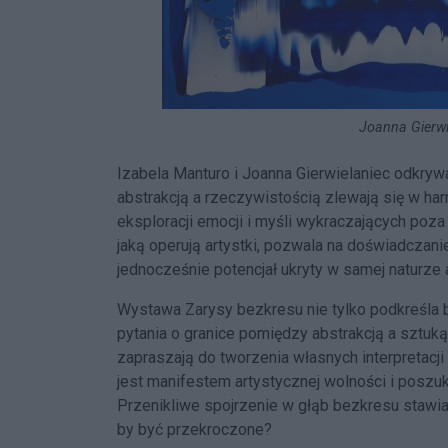
Joanna Gierwi
Izabela Manturo i Joanna Gierwielaniec odkryw
abstrakcją a rzeczywistością zlewają się w ha
eksploracji emocji i myśli wykraczających po
jaką operują artystki, pozwala na doświadczan
jednocześnie potencjał ukryty w samej naturze a
Wystawa Zarysy bezkresu nie tylko podkreśla b
pytania o granice pomiędzy abstrakcją a sztuk
zapraszają do tworzenia własnych interpretacj
jest manifestem artystycznej wolności i poszu
Przenikliwe spojrzenie w głąb bezkresu stawia p
by być przekroczone?