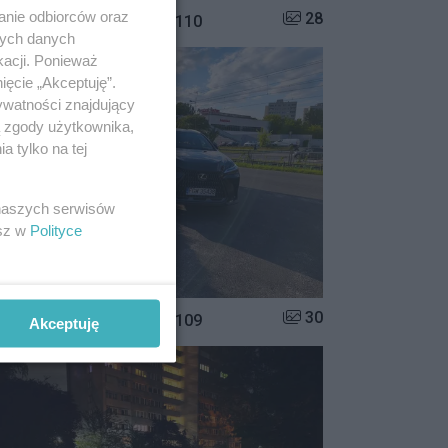
anie odbiorców oraz
Liczba zdjęć w galerii:
28
istrzowie parkowania #110
nych danych
kacji. Ponieważ
ięcie „Akceptuję”.
ywatności znajdujący
ą zgody użytkownika,
 tylko na tej
 naszych serwisów
esz w
Polityce
Liczba zdjęć w galerii:
30
istrzowie parkowania #109
Akceptuję