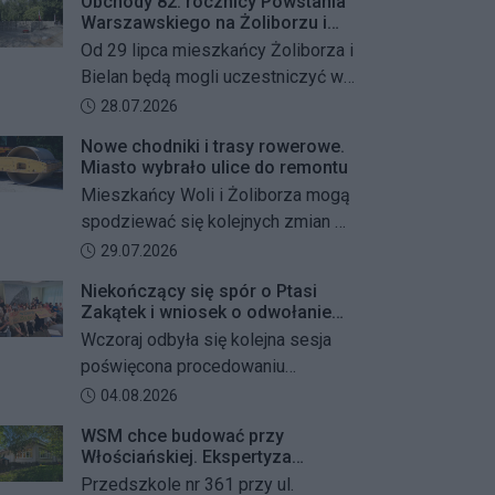
Obchody 82. rocznicy Powstania
Warszawskiego na Żoliborzu i
Bielanach
Od 29 lipca mieszkańcy Żoliborza i
Bielan będą mogli uczestniczyć w
szeregu kolejnych wydarzeń
Data dodania artykułu:
28.07.2026
upamiętniających 82. rocznicę
Nowe chodniki i trasy rowerowe.
Powstania Warszawskiego oraz
Miasto wybrało ulice do remontu
żołnierzy Armii Krajowej Obwodu
Mieszkańcy Woli i Żoliborza mogą
„Żywiciel”. W programie znalazły
spodziewać się kolejnych zmian w
się akcje porządkowania miejsc
miejskiej przestrzeni. Warszawa
Data dodania artykułu:
29.07.2026
pamięci, uroczystości patriotyczne,
przygotowuje remonty chodników i
spotkania z powstańcami oraz
Niekończący się spór o Ptasi
dróg dla rowerów na kilku ważnych
Zakątek i wniosek o odwołanie
wspólne oddanie hołdu bohaterom
ulicach obu dzielnic. Wykonawcy
przewodniczącego Rady
Wczoraj odbyła się kolejna sesja
mają zostać wybrani w przetargu, a
Dzielnicy
poświęcona procedowaniu
wszystkie prace mają zakończyć
obywatelskiego projektu uchwały
Data dodania artykułu:
04.08.2026
się jeszcze w tym roku.
Rady Dzielnicy Żoliborz w sprawie
WSM chce budować przy
zaniechania budowy zespołu
Włościańskiej. Ekspertyza
przedszkolno-żłobkowego przy ul.
wykazała problemy z gruntem
Przedszkole nr 361 przy ul.