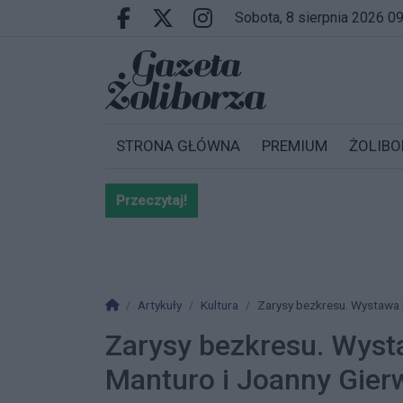
Przejdź do głównych treści
Przejdź do wyszukiwarki
Przejdź do głównego menu
sobota, 8 sierpnia 2026 0
Facebook.com
X.com
Instagram.com
STRONA GŁÓWNA
PREMIUM
ŻOLIBO
Przeczytaj!
Bardzo ważna informacja dla po
Strona główna
Artykuły
Kultura
Zarysy bezkresu. Wystawa m
Zarysy bezkresu. Wyst
Manturo i Joanny Gier