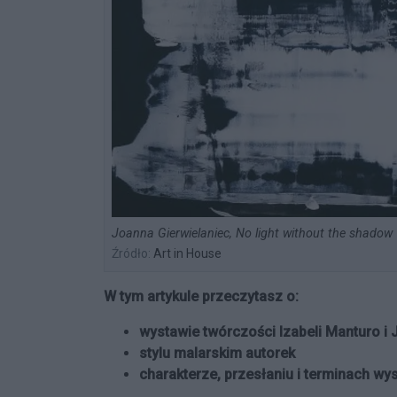
Joanna Gierwielaniec, No light without the shadow
Źródło:
Art in House
W tym artykule przeczytasz o:
wystawie twórczości Izabeli Manturo i 
stylu malarskim autorek
charakterze, przesłaniu i terminach wy