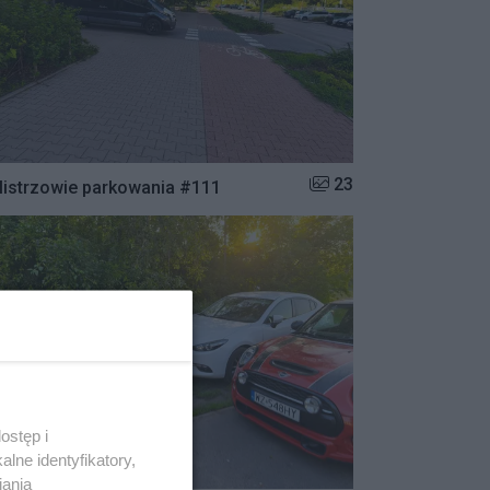
Liczba zdjęć w galerii:
23
istrzowie parkowania #111
ostęp i
lne identyfikatory,
iania