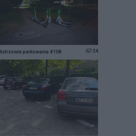
Liczba zdjęć w galerii:
24
istrzowie parkowania #108