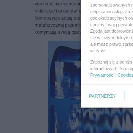
wrażenie nieskończonej opowieści. Charakteryst
spersonalizowanych re
malarskich oceanów, gdzie każdy ruch pędzla je
ulepszanie usług. Za
kompozycje zdają się być nieograniczone, prowa
geolokalizacyjnych or
cenimy Twoją prywatno
metafizycznej przestrzeni. Są to dzieła, które
Zgoda jest dobrowoln
kontynuują swoją opowieść dzięki ich nabywcom
się w lewym dolnym r
ale masz prawo sprzec
witrynie.
Zapoznaj się z poniż
internetowych. Szcze
Prywatności
i
Cookie
PARTNERZY