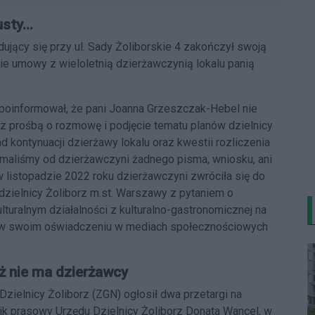
sty...
jdujący się przy ul. Sady Żoliborskie 4 zakończył swoją
ie umowy z wieloletnią dzierżawczynią lokalu panią
 poinformował, że pani Joanna Grzeszczak-Hebel nie
 z prośbą o rozmowę i podjęcie tematu planów dzielnicy
 kontynuacji dzierżawy lokalu oraz kwestii rozliczenia
ymaliśmy od dzierżawczyni żadnego pisma, wniosku, ani
 w listopadzie 2022 roku dzierżawczyni zwróciła się do
zielnicy Żoliborz m.st. Warszawy z pytaniem o
uralnym działalności z kulturalno-gastronomicznej na
ył w swoim oświadczeniu w mediach społecznościowych
ż nie ma dzierżawcy
ielnicy Żoliborz (ZGN) ogłosił dwa przetargi na
ik prasowy Urzędu Dzielnicy Żoliborz Donata Wancel, w