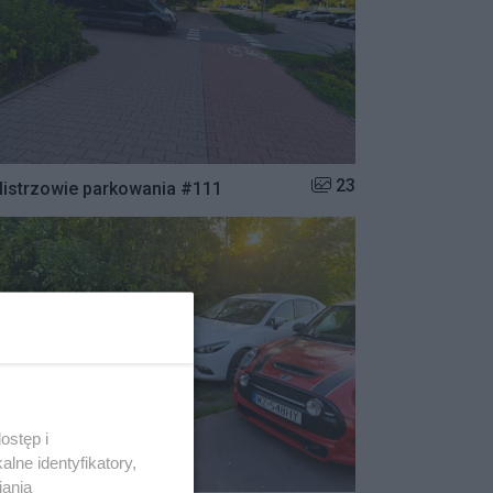
Liczba zdjęć w galerii:
23
istrzowie parkowania #111
ostęp i
lne identyfikatory,
iania