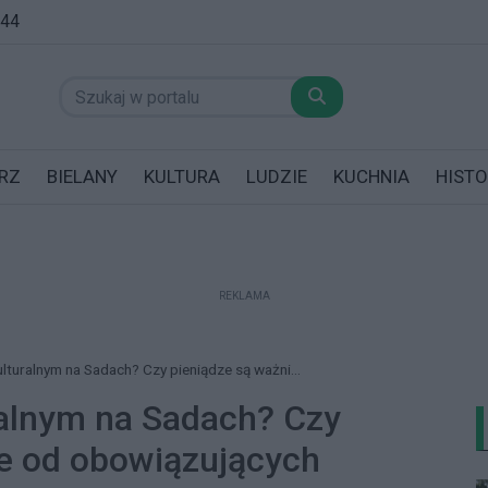
:44
RZ
BIELANY
KULTURA
LUDZIE
KUCHNIA
HISTO
REKLAMA
datników posiadających garaż!
lturalnym na Sadach? Czy pieniądze są ważni...
alnym na Sadach? Czy
ze od obowiązujących