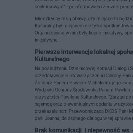
konkursowym” - poinformowała rzecznik prasow
Mieszkańcy mają obawy, czy miejsce to będzie 
Kulturalny był miejscem nie tylko spotkań towa
Organizowane w nim były liczne inicjatywy, spo
inicjatywne.
Pierwsze interwencje lokalnej społ
Kulturalnego
Na posiedzeniu Dzielnicowej Komisji Dialogu 
przedstawiciele Stowarzyszenia Ochrony Parku
Żoliborz Panem Pawłem Michalcem, jego Zast
Wydziału Ochrony Środowiska Panem Pawłem Tę
przyszłości Pawilonu Kulturalnego. "Zarząd 
najemcą oraz o ewentualnym oddaniu w użytkow
przekazała nam Przewodnicząca DKDS Pani Mał
pani Joanna, do żadnego dialogu w tej sprawie 
Brak komunikacji i niepewność ws. d