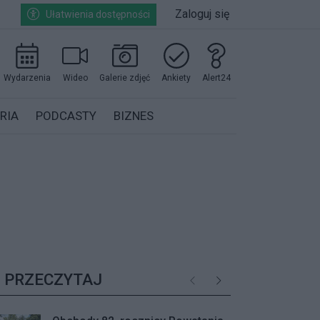
Zaloguj się
Ułatwienia dostępności
Wydarzenia
Wideo
Galerie zdjęć
Ankiety
Alert24
RIA
PODCASTY
BIZNES
PRZECZYTAJ
Poprzednie
Następne