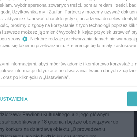
klam, wybór spersonalizowanych treści, pomiar reklam i treści, bad
M
 zgodą Użytkownika my i Zaufani Partnerzy możemy używać dokład
az aktywnie skanować charakterystykę urządzenia do celów identyfi
ść, prosimy o zgodę na korzystanie z tych technologii poprzez klikn
a i zawsze możesz ją zmienić/wycofać klikając przycisk ustawień pr
ogu strony
. Niektóre rodzaje przetwarzania danych nie wymagaj
iwić się takiemu przetwarzaniu. Preferencje będą miały zastosowania
szymi informacjami, abyś mógł świadomie i komfortowo korzystać z
gółowe informacje dotyczące przetwarzania Twoich danych znajdzi
s
. oraz po kliknięciu w „Ustawienia”.
M
USTAWIENIA
znie pod gastronomię?
dzierżawę Pawilonu Kulturalnego, ale jego głównym
stał opublikowany 18 grudnia i będzie obowiązywał do
ejny konkurs na dzierżawę obiektu. „O prowadzeniu
y dzierżawca, ale nie będzie już ona wymogiem