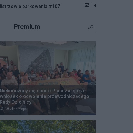
Liczba zdjęć w galerii:
18
istrzowie parkowania #107
Premium
Kliknij aby zobaczyć wię
Niekończący się spór o Ptasi Zakątek i
wniosek o odwołanie przewodniczącego
Rady Dzielnicy
Autor artykułu:
Wiktor Zając