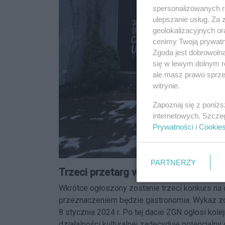
spersonalizowanych re
ulepszanie usług. Za
geolokalizacyjnych or
cenimy Twoją prywatno
Zgoda jest dobrowoln
się w lewym dolnym r
ale masz prawo sprzec
witrynie.
Zapoznaj się z poniż
internetowych. Szcze
Prywatności
i
Cookie
PARTNERZY
Trzeci przetarg wkrótce, ale wyłąc
Wkrótce ogłoszony zostanie trzeci konkurs na 
przeznaczeniem będzie gastronomia. Wykaz zo
8 stycznia 2024 r. Po tej dacie ZGN ogłosi kol
działalności kulturalnej zadecyduje potencjaln