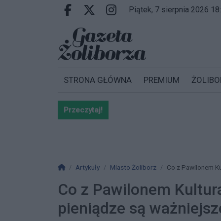
Przejdź do głównych treści
Przejdź do wyszukiwarki
Przejdź do głównego menu
piątek, 7 sierpnia 2026 18
Facebook.com
X.com
Instagram.com
STRONA GŁÓWNA
PREMIUM
ŻOLIBO
Przeczytaj!
Bardzo ważna informacja dla po
Strona główna
Artykuły
Miasto Żoliborz
Co z Pawilonem Ku
Co z Pawilonem Kultur
pieniądze są ważniejs