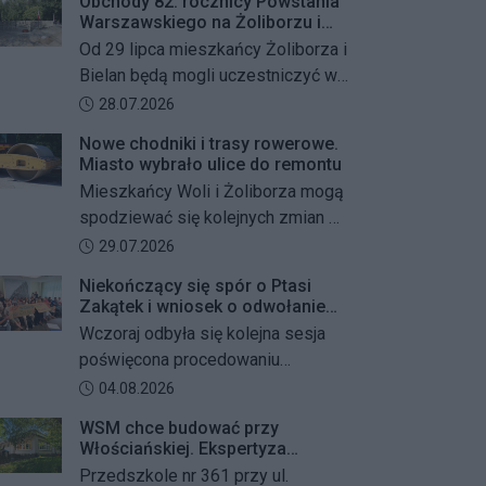
Obchody 82. rocznicy Powstania
Warszawskiego na Żoliborzu i
Bielanach
Od 29 lipca mieszkańcy Żoliborza i
Bielan będą mogli uczestniczyć w
szeregu kolejnych wydarzeń
Data dodania artykułu:
28.07.2026
upamiętniających 82. rocznicę
Nowe chodniki i trasy rowerowe.
Powstania Warszawskiego oraz
Miasto wybrało ulice do remontu
żołnierzy Armii Krajowej Obwodu
Mieszkańcy Woli i Żoliborza mogą
„Żywiciel”. W programie znalazły
spodziewać się kolejnych zmian w
się akcje porządkowania miejsc
miejskiej przestrzeni. Warszawa
Data dodania artykułu:
29.07.2026
pamięci, uroczystości patriotyczne,
przygotowuje remonty chodników i
spotkania z powstańcami oraz
Niekończący się spór o Ptasi
dróg dla rowerów na kilku ważnych
Zakątek i wniosek o odwołanie
wspólne oddanie hołdu bohaterom
ulicach obu dzielnic. Wykonawcy
przewodniczącego Rady
Wczoraj odbyła się kolejna sesja
mają zostać wybrani w przetargu, a
Dzielnicy
poświęcona procedowaniu
wszystkie prace mają zakończyć
obywatelskiego projektu uchwały
Data dodania artykułu:
04.08.2026
się jeszcze w tym roku.
Rady Dzielnicy Żoliborz w sprawie
WSM chce budować przy
zaniechania budowy zespołu
Włościańskiej. Ekspertyza
przedszkolno-żłobkowego przy ul.
wykazała problemy z gruntem
Przedszkole nr 361 przy ul.