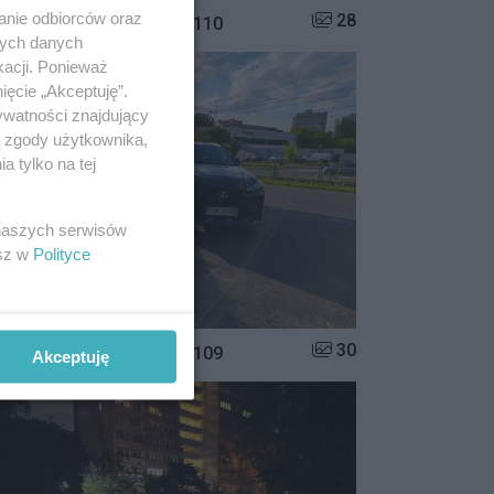
anie odbiorców oraz
Liczba zdjęć w galerii:
28
istrzowie parkowania #110
nych danych
kacji. Ponieważ
ięcie „Akceptuję”.
ywatności znajdujący
ą zgody użytkownika,
 tylko na tej
 naszych serwisów
esz w
Polityce
Liczba zdjęć w galerii:
30
istrzowie parkowania #109
Akceptuję