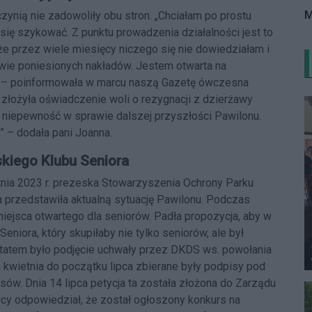
M
nią nie zadowoliły obu stron. „Chciałam po prostu
się szykować. Z punktu prowadzenia działalności jest to
 że przez wiele miesięcy niczego się nie dowiedziałam i
awie poniesionych nakładów. Jestem otwarta na
m” – poinformowała w marcu naszą Gazetę ówczesna
złożyła oświadczenie woli o rezygnacji z dzierżawy
i niepewność w sprawie dalszej przyszłości Pawilonu.
” – dodała pani Joanna.
skiego Klubu Seniora
nia 2023 r. prezeska Stowarzyszenia Ochrony Parku
 przedstawiła aktualną sytuację Pawilonu. Podczas
miejsca otwartego dla seniorów. Padła propozycja, aby w
eniora, który skupiłaby nie tylko seniorów, ale był
tatem było podjęcie uchwały przez DKDS ws. powołania
 kwietnia do początku lipca zbierane były podpisy pod
sów. Dnia 14 lipca petycja ta została złożona do Zarządu
icy odpowiedział, że został ogłoszony konkurs na