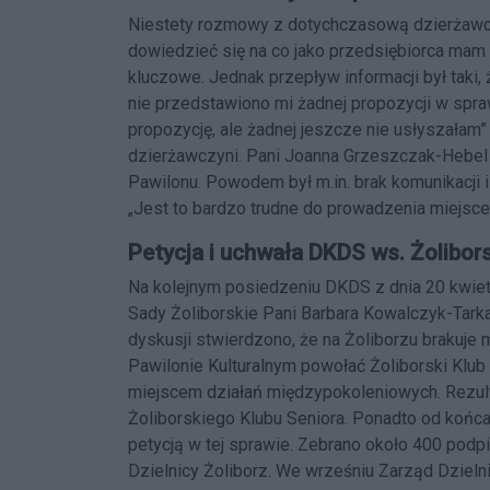
Niestety rozmowy z dotychczasową dzierżawczy
dowiedzieć się na co jako przedsiębiorca mam 
kluczowe. Jednak przepływ informacji był taki,
nie przedstawiono mi żadnej propozycji w spr
propozycję, ale żadnej jeszcze nie usłyszała
dzierżawczyni. Pani Joanna Grzeszczak-Hebel 
Pawilonu. Powodem był m.in. brak komunikacji 
„Jest to bardzo trudne do prowadzenia miejsce
Petycja i uchwała DKDS ws. Żolibor
Na kolejnym posiedzeniu DKDS z dnia 20 kwiet
Sady Żoliborskie Pani Barbara Kowalczyk-Tarka
dyskusji stwierdzono, że na Żoliborzu brakuje 
Pawilonie Kulturalnym powołać Żoliborski Klub S
miejscem działań międzypokoleniowych. Rezul
Żoliborskiego Klubu Seniora. Ponadto od końca
petycją w tej sprawie. Zebrano około 400 podpi
Dzielnicy Żoliborz. We wrześniu Zarząd Dzieln