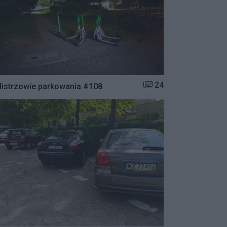
Liczba zdjęć w galerii:
24
istrzowie parkowania #108