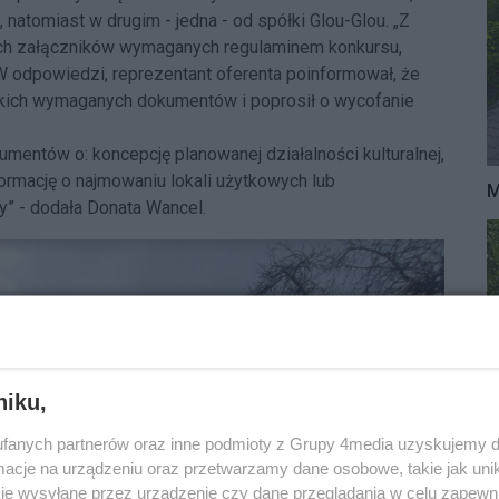
 natomiast w drugim - jedna - od spółki Glou-Glou. „Z
tkich załączników wymaganych regulaminem konkursu,
 W odpowiedzi, reprezentant oferenta poinformował, że
tkich wymaganych dokumentów i poprosił o wycofanie
mentów o: koncepcję planowanej działalności kulturalnej,
formację o najmowaniu lokali użytkowych lub
M
y” - dodała Donata Wancel.
niku,
fanych partnerów oraz inne podmioty z Grupy 4media uzyskujemy d
cje na urządzeniu oraz przetwarzamy dane osobowe, takie jak unika
je wysyłane przez urządzenie czy dane przeglądania w celu zapewn