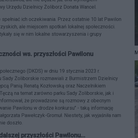
y Urzędu Dzielnicy Żoliborz Donata Wancel.
spełniać ich oczekiwania. Przez ostatnie 10 lat Pawilon
rzyskich, ale miejscem spotkań lokalnej społeczności.
tykały się w nim lokalne stowarzyszenia i grupy
M
eczności ws. przyszłości Pawilonu
Społecznego (DKDS) w dniu 19 stycznia 2023 r.
 Sady Żoliborskie rozmawiali z Burmistrzem Dzielnicy
ępcą Panią Renatą Kozłowską oraz Naczelnikiem
czą na temat zarówno parku Sady Żoliborskie, jak i
poinformował, że prowadzone są rozmowy z obecnym
anie Pawilonu w drodze konkursu" - taką informację
gorzata Pawełczyk-Gromuł. Niestety, jak wyjaśniła nam
nie doszło.
alszej przyszłości Pawilonu...