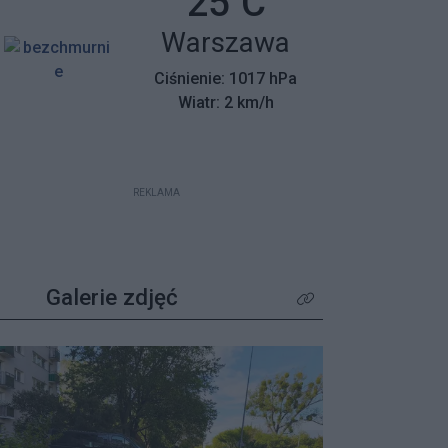
Temperatura:
25
C
mieszkańców z wyjątkowym
Miasto:
Warszawa
apelem – poszukiwane są osoby,
które pamiętają tamte dni,
Ciśnienie: 1017 hPa
wspierały protestujących lub były
Wiatr: 2 km/h
świadkami wydarzeń.
REKLAMA
Galerie zdjęć
Kliknij aby zobaczyć wię