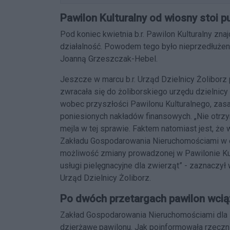
Pawilon Kulturalny od wiosny stoi pu
Pod koniec kwietnia b.r. Pawilon Kulturalny zna
działalność. Powodem tego było nieprzedłużen
Joanną Grzeszczak-Hebel.
Jeszcze w marcu b.r. Urząd Dzielnicy Żoliborz
zwracała się do żoliborskiego urzędu dzielnicy
wobec przyszłości Pawilonu Kulturalnego, zasad
poniesionych nakładów finansowych. „Nie otrz
mejla w tej sprawie. Faktem natomiast jest, że
Zakładu Gospodarowania Nieruchomościami w d
możliwość zmiany prowadzonej w Pawilonie Kult
usługi pielęgnacyjne dla zwierząt” - zaznacz
Urząd Dzielnicy Żoliborz.
Po dwóch przetargach pawilon wcią
Zakład Gospodarowania Nieruchomościami dla Dz
dzierżawę pawilonu. Jak poinformowała rzeczn