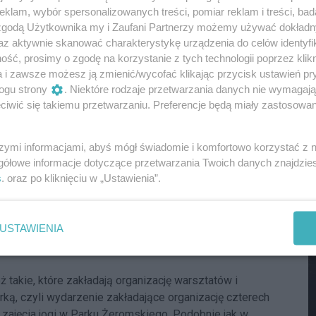
klam, wybór spersonalizowanych treści, pomiar reklam i treści, bad
M
 zgodą Użytkownika my i Zaufani Partnerzy możemy używać dokład
az aktywnie skanować charakterystykę urządzenia do celów identyfi
ść, prosimy o zgodę na korzystanie z tych technologii poprzez klikn
symalnie 404 523 zł. Są dwa projekty, które pochłoną po
a i zawsze możesz ją zmienić/wycofać klikając przycisk ustawień pr
rzchni na boisku przy LXIV LO Witkacego. Drugi z kolei
ogu strony
. Niektóre rodzaje przetwarzania danych nie wymagaj
ateparku na Potockiej. Dodatkowo całe przedsięwzięcie
iwić się takiemu przetwarzaniu. Preferencje będą miały zastosowania
k.
iborskie”
szymi informacjami, abyś mógł świadomie i komfortowo korzystać z
gółowe informacje dotyczące przetwarzania Twoich danych znajdzi
ę wybrać tzw. zielone projekty i dotyczące środowiska
s
. oraz po kliknięciu w „Ustawienia”.
w, czyszczenie budek lęgowych i posadzenie krzewów
ją pojawić się również przy ul. Popiełuszki 3. Nową
omyka i Bohomolca, gdzie wzdłuż chodnika
M
USTAWIENIA
e aleja wiśni składająca się z około 30 drzew. Z kolei
 takie, które zakładają organizację warsztatów i
urką, czyli wydarzenie zakładające organizację czterech
 zajęcia jogi w Parku Żeromskiego. Podobnie jak w