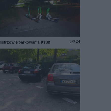
Liczba zdjęć w galerii:
24
istrzowie parkowania #108