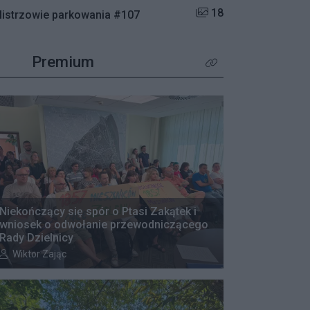
Liczba zdjęć w galerii:
18
istrzowie parkowania #107
Premium
Kliknij aby zobaczyć wię
Niekończący się spór o Ptasi Zakątek i
wniosek o odwołanie przewodniczącego
Rady Dzielnicy
Autor artykułu:
Wiktor Zając