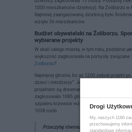
dzielnicy zagłosowały 73 osoby. Podobną frekw
1000 mieszkańców dzielnicy). Na Żoliborzu w
Najmniej zaangażowaną dzielnicą było Śródmi
wzięło 36 mieszkańców.
Budżet obywatelski na Żoliborzu.
Spor
wybierane projekty
W skali całego miasta, w tym roku, podobnie j
większość zagłosowała na pomysły związane z m
Żoliborzu
?
Najwięcej głosów, bo aż 1200 zebrał projekt p
dzieci i młodzieży”. Jego realizacja będzie ko
projektem są drewniane leżanki – 2 w Parku Fos
zagłosowało 1085 głosów. W pierwszej trójce z
szpaleru krzewów wzdłuż torów tramwajowych 
Drogi Użytkow
1038 osób.
My, naszych 1160 zau
przechowujemy informa
Przeczytaj również:
Więcej krzewów, nowe la
standardowe informac