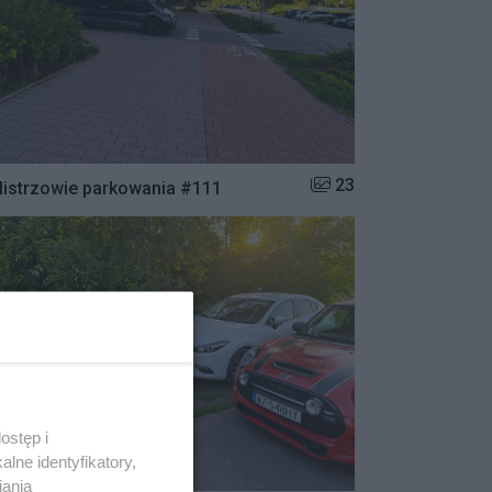
Liczba zdjęć w galerii:
23
istrzowie parkowania #111
ostęp i
lne identyfikatory,
iania