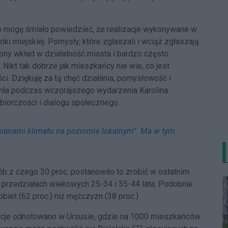
go mogę śmiało powiedzieć, że realizacje wykonywane w
ki miejskiej. Pomysły, które zgłaszali i wciąż zgłaszają
ny wkład w działalność miasta i bardzo często
 Nikt tak dobrze jak mieszkańcy nie wie, co jest
ci. Dziękuję za tą chęć działania, pomysłowość i
ła podczas wczorajszego wydarzenia Karolina
biorczości i dialogu społecznego.
ianami klimatu na poziomie lokalnym”. Ma w tym
b z czego 30 proc. postanowiło to zrobić w ostatnim
 przedziałach wiekowych 25-34 i 35-44 lata. Podobnie
biet (62 proc.) niż mężczyzn (38 proc.).
ncje odnotowano w Ursusie, gdzie na 1000 mieszkańców