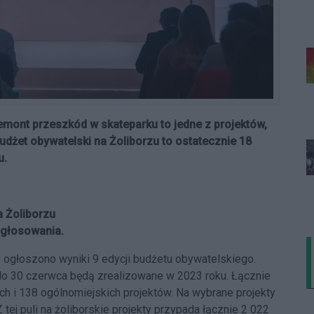
remont przeszkód w skateparku to jedne z projektów,
udżet obywatelski na Żoliborzu to ostatecznie 18
u.
a Żoliborzu
e głosowania.
y ogłoszono wyniki 9 edycji budżetu obywatelskiego.
 do 30 czerwca będą zrealizowane w 2023 roku. Łącznie
 i 138 ogólnomiejskich projektów. Na wybrane projekty
tej puli na żoliborskie projekty przypada łącznie 2 022