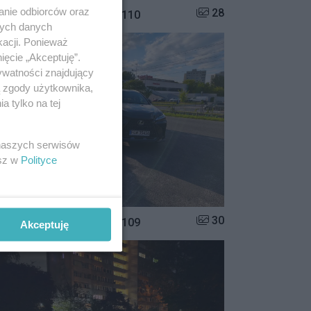
anie odbiorców oraz
Liczba zdjęć w galerii:
28
istrzowie parkowania #110
nych danych
kacji. Ponieważ
ięcie „Akceptuję”.
ywatności znajdujący
ą zgody użytkownika,
 tylko na tej
 naszych serwisów
esz w
Polityce
Liczba zdjęć w galerii:
30
istrzowie parkowania #109
Akceptuję