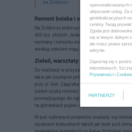
na Żoliborzu
spersonalizowanych re
ulepszanie usług. Za
Remont boiska i skateparku wybrany
geolokalizacyjnych or
cenimy Twoją prywatno
Na Żoliborzu jeden projekt może pochłonąć mak
Zgoda jest dobrowoln
400 tys. złotych. Jeden dotyczy wymiany nawie
się w lewym dolnym r
wymiany i remontu wszystkich przeszkód na sk
ale masz prawo sprzec
według założeń mają zwieńczyć zawody i pikni
witrynie.
Zieleń, warsztaty i czcionka „Sady Żol
Zapoznaj się z poniż
internetowych. Szcze
Do realizacji w przyszłym roku zdecydowano si
Prywatności
i
Cookie
takie jak usunięcie jemioły z wybranych drze
przy ul. Gen. Zajączka. Nowe krzewy i trawy ma
zieleń zyska również okolica skrzyżowania Pr
PARTNERZY
prowadzącego do ogródków działkowych powstani
na gliniankach pojawi się kaczkomat.
W puli wybranych projektów znalazły się również
wydarzeń kulturalnych takich jak teatr pod chm
spektaklów teatralnych na Kępie Potockiej oraz