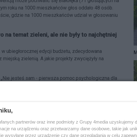
encją może pochwalić się Białołęka (71 głosujących na
 tym roku na 1000 mieszkańców głos oddało 48 osób.
eście, gdzie na 1000 mieszkańców udział w głosowaniu
o na temat zieleni, ale nie były to najchętniej
ak w ubiegłorocznej edycji budżetu, zdecydowana
M
iejską zielenią. A jakie projekty zwyciężyły na
n. „Nie jesteś sam - pierwsza pomoc psychologiczna dla
sztować 254 tys. złotych. Drugim najchętniej wybieranym
a i 3 na Kępie Potockiej. Na leżanki do czytania
nalazł się również projekt zakładający zasadzenie
na wysokości Parku Żeromskiego. Projekt zyskał głos
niku,
fanych partnerów oraz inne podmioty z Grupy 4media uzyskujemy d
cje na urządzeniu oraz przetwarzamy dane osobowe, takie jak unika
tarnie i duże inwestycje w sport. Budżet obywatelski
je wysyłane przez urządzenie czy dane przeglądania w celu zapewn