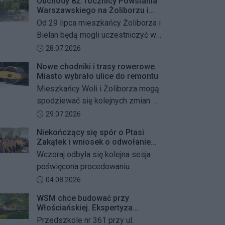
Obchody 82. rocznicy Powstania
Warszawskiego na Żoliborzu i
Bielanach
Od 29 lipca mieszkańcy Żoliborza i
Bielan będą mogli uczestniczyć w
szeregu kolejnych wydarzeń
Data dodania artykułu:
28.07.2026
upamiętniających 82. rocznicę
Nowe chodniki i trasy rowerowe.
Powstania Warszawskiego oraz
Miasto wybrało ulice do remontu
żołnierzy Armii Krajowej Obwodu
Mieszkańcy Woli i Żoliborza mogą
„Żywiciel”. W programie znalazły
spodziewać się kolejnych zmian w
się akcje porządkowania miejsc
miejskiej przestrzeni. Warszawa
Data dodania artykułu:
29.07.2026
pamięci, uroczystości patriotyczne,
przygotowuje remonty chodników i
spotkania z powstańcami oraz
Niekończący się spór o Ptasi
dróg dla rowerów na kilku ważnych
Zakątek i wniosek o odwołanie
wspólne oddanie hołdu bohaterom
ulicach obu dzielnic. Wykonawcy
przewodniczącego Rady
Wczoraj odbyła się kolejna sesja
mają zostać wybrani w przetargu, a
Dzielnicy
poświęcona procedowaniu
wszystkie prace mają zakończyć
obywatelskiego projektu uchwały
Data dodania artykułu:
04.08.2026
się jeszcze w tym roku.
Rady Dzielnicy Żoliborz w sprawie
WSM chce budować przy
zaniechania budowy zespołu
Włościańskiej. Ekspertyza
przedszkolno-żłobkowego przy ul.
wykazała problemy z gruntem
Przedszkole nr 361 przy ul.