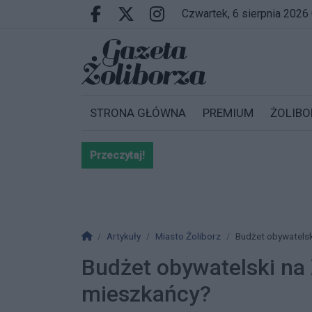
Przejdź do głównych treści
Przejdź do wyszukiwarki
Przejdź do głównego menu
czwartek, 6 sierpnia 2026
Facebook.com
X.com
Instagram.com
STRONA GŁÓWNA
PREMIUM
ŻOLIBO
Przeczytaj!
Bardzo ważna informacja dla po
Strona główna
Artykuły
Miasto Żoliborz
Budżet obywatelsk
Budżet obywatelski na 
mieszkańcy?