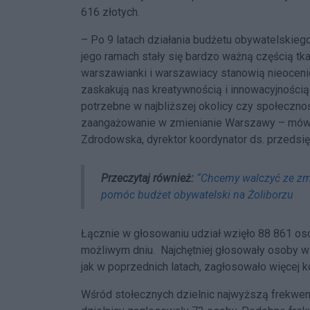
616 złotych.
– Po 9 latach działania budżetu obywatelskie
jego ramach stały się bardzo ważną częścią tkan
warszawianki i warszawiacy stanowią nieocenio
zaskakują nas kreatywnością i innowacyjnością.
potrzebne w najbliższej okolicy czy społecznoś
zaangażowanie w zmienianie Warszawy – mówi
Zdrodowska, dyrektor koordynator ds. przedsię
Przeczytaj również:
“Chcemy walczyć ze zm
pomóc budżet obywatelski na Żoliborzu
Łącznie w głosowaniu udział wzięło 88 861 osó
możliwym dniu. Najchętniej głosowały osoby w
jak w poprzednich latach, zagłosowało więcej ko
Wśród stołecznych dzielnic najwyższą frekwe