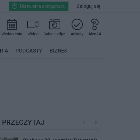
Zaloguj się
Ułatwienia dostępności
Wydarzenia
Wideo
Galerie zdjęć
Ankiety
Alert24
RIA
PODCASTY
BIZNES
PRZECZYTAJ
Poprzednie
Następne