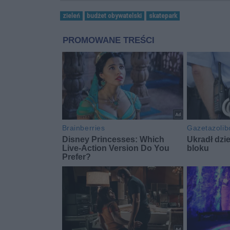
zieleń
budżet obywatelski
skatepark