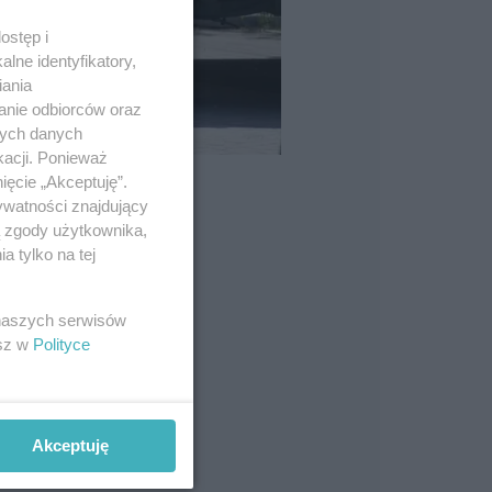
ostęp i
lne identyfikatory,
iania
anie odbiorców oraz
nych danych
kacji. Ponieważ
ięcie „Akceptuję”.
ywatności znajdujący
ą zgody użytkownika,
ających
 tylko na tej
 naszych serwisów
esz w
Polityce
Akceptuję