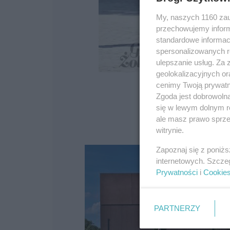
My, naszych 1160 zau
przechowujemy informa
standardowe informac
spersonalizowanych re
ulepszanie usług. Za
geolokalizacyjnych or
cenimy Twoją prywatno
Zgoda jest dobrowoln
się w lewym dolnym r
Cytade
ale masz prawo sprzec
witrynie.
Zapoznaj się z poniż
internetowych. Szcze
Prywatności
i
Cookie
PARTNERZY