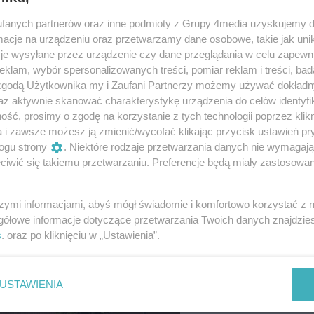
fanych partnerów oraz inne podmioty z Grupy 4media uzyskujemy d
cje na urządzeniu oraz przetwarzamy dane osobowe, takie jak unika
je wysyłane przez urządzenie czy dane przeglądania w celu zapewn
klam, wybór spersonalizowanych treści, pomiar reklam i treści, bad
 zgodą Użytkownika my i Zaufani Partnerzy możemy używać dokład
az aktywnie skanować charakterystykę urządzenia do celów identyfi
ść, prosimy o zgodę na korzystanie z tych technologii poprzez klikn
16
/ 70
a i zawsze możesz ją zmienić/wycofać klikając przycisk ustawień pr
ogu strony
. Niektóre rodzaje przetwarzania danych nie wymagaj
la Warszawska, atrakcja historyczna dla zwiedz
iwić się takiemu przetwarzaniu. Preferencje będą miały zastosowania
Autor: Dariusz Rutkowski
szymi informacjami, abyś mógł świadomie i komfortowo korzystać z
gółowe informacje dotyczące przetwarzania Twoich danych znajdzi
s
. oraz po kliknięciu w „Ustawienia”.
USTAWIENIA