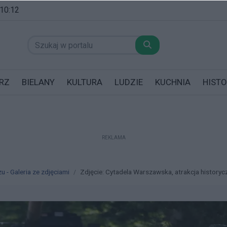
 10:12
RZ
BIELANY
KULTURA
LUDZIE
KUCHNIA
HISTO
REKLAMA
datników posiadających garaż!
 - Galeria ze zdjęciami
Zdjęcie: Cytadela Warszawska, atrakcja historycz