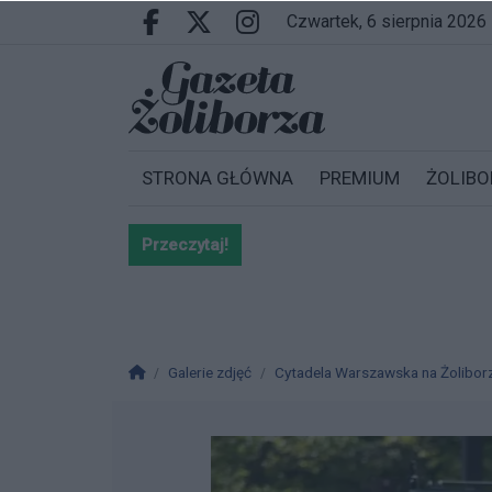
Przejdź do głównych treści
Przejdź do wyszukiwarki
Przejdź do głównego menu
czwartek, 6 sierpnia 2026
Facebook.com
X.com
Instagram.com
STRONA GŁÓWNA
PREMIUM
ŻOLIBO
Przeczytaj!
Bardzo ważna informacja dla po
Strona główna
Galerie zdjęć
Cytadela Warszawska na Żoliborzu