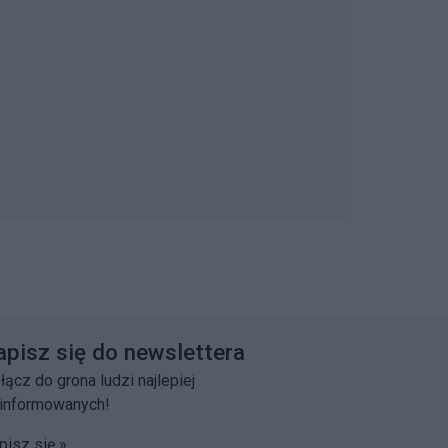
apisz się do newslettera
łącz do grona ludzi najlepiej
informowanych!
pisz się »