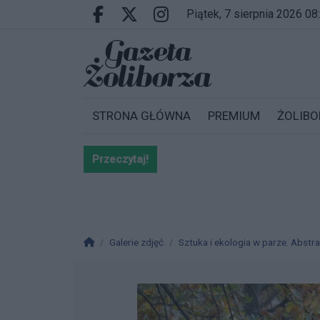
Przejdź do głównych treści
Przejdź do wyszukiwarki
Przejdź do głównego menu
piątek, 7 sierpnia 2026 08
Facebook.com
X.com
Instagram.com
STRONA GŁÓWNA
PREMIUM
ŻOLIBO
Przeczytaj!
Bardzo ważna informacja dla po
Strona główna
Galerie zdjęć
Sztuka i ekologia w parze. Abst