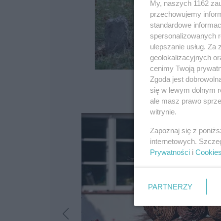
My, naszych 1162 zau
przechowujemy informa
standardowe informac
spersonalizowanych re
ulepszanie usług. Za
geolokalizacyjnych or
cenimy Twoją prywatno
Zgoda jest dobrowoln
się w lewym dolnym r
ale masz prawo sprzec
witrynie.
Zapoznaj się z poniż
internetowych. Szcze
Prywatności
i
Cookie
PARTNERZY