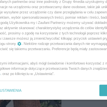
fanych partnerów oraz inne podmioty z Grupy 4media uzyskujemy d
cje na urządzeniu oraz przetwarzamy dane osobowe, takie jak unika
je wysyłane przez urządzenie czy dane przeglądania w celu zapewn
klam, wybór spersonalizowanych treści, pomiar reklam i treści, bad
 zgodą Użytkownika my i Zaufani Partnerzy możemy używać dokład
az aktywnie skanować charakterystykę urządzenia do celów identyfi
ść, prosimy o zgodę na korzystanie z tych technologii poprzez klikn
a i zawsze możesz ją zmienić/wycofać klikając przycisk ustawień pr
73
/ 73
ogu strony
. Niektóre rodzaje przetwarzania danych nie wymagaj
iwić się takiemu przetwarzaniu. Preferencje będą miały zastosowania
szymi informacjami, abyś mógł świadomie i komfortowo korzystać z
gółowe informacje dotyczące przetwarzania Twoich danych znajdzi
s
. oraz po kliknięciu w „Ustawienia”.
USTAWIENIA