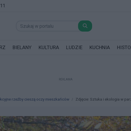
:11
RZ
BIELANY
KULTURA
LUDZIE
KUCHNIA
HISTO
REKLAMA
datników posiadających garaż!
rakcyjne rzeźby cieszą oczy mieszkańców
Zdjęcie: Sztuka i ekologia w par