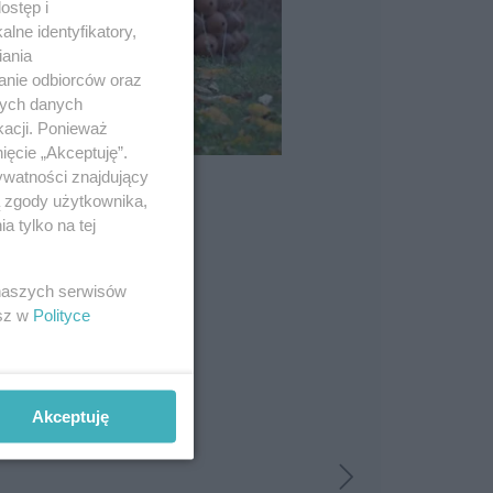
ostęp i
lne identyfikatory,
iania
anie odbiorców oraz
nych danych
kacji. Ponieważ
ięcie „Akceptuję”.
ywatności znajdujący
ą zgody użytkownika,
 tylko na tej
 naszych serwisów
esz w
Polityce
Akceptuję