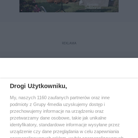
REKLAMA
Drogi Użytkowniku,
My, naszych 1160 zaufanych partnerów oraz inne
podmioty z Grupy 4media uzyskujemy dostęp i
przechowujemy informacje na urządzeniu oraz
przetwarzamy dane osobowe, takie jak unikalne
Reklama
Kontakt
Regulamin
Dystrybucja
identyfikatory, standardowe informacje wysyłane przez
Regulamin prenumeraty
Polityka Prywatności
urządzenie czy dane przeglądania w celu zapewniania