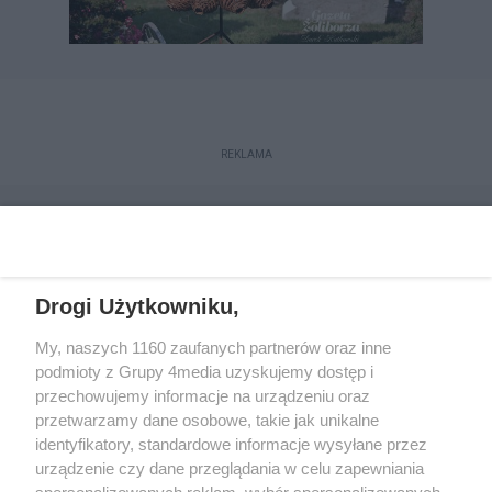
REKLAMA
Drogi Użytkowniku,
My, naszych 1160 zaufanych partnerów oraz inne
podmioty z Grupy 4media uzyskujemy dostęp i
przechowujemy informacje na urządzeniu oraz
przetwarzamy dane osobowe, takie jak unikalne
Reklama
Kontakt
Regulamin
Dystrybucja
identyfikatory, standardowe informacje wysyłane przez
Regulamin prenumeraty
Polityka Prywatności
urządzenie czy dane przeglądania w celu zapewniania