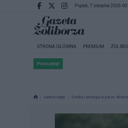
Przejdź do głównych treści
Przejdź do wyszukiwarki
Przejdź do głównego menu
piątek, 7 sierpnia 2026 00
Facebook.com
X.com
Instagram.com
STRONA GŁÓWNA
PREMIUM
ŻOLIBO
Przeczytaj!
Bardzo ważna informacja dla po
Strona główna
Galerie zdjęć
Sztuka i ekologia w parze. Abst