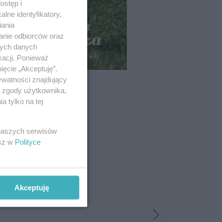
ostęp i
lne identyfikatory,
iania
anie odbiorców oraz
nych danych
kacji. Ponieważ
ięcie „Akceptuję”.
ywatności znajdujący
ą zgody użytkownika,
 tylko na tej
 naszych serwisów
esz w
Polityce
Akceptuję