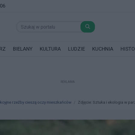
:06
RZ
BIELANY
KULTURA
LUDZIE
KUCHNIA
HISTO
REKLAMA
datników posiadających garaż!
rakcyjne rzeźby cieszą oczy mieszkańców
Zdjęcie: Sztuka i ekologia w par