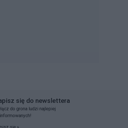
apisz się do newslettera
łącz do grona ludzi najlepiej
informowanych!
pisz się »