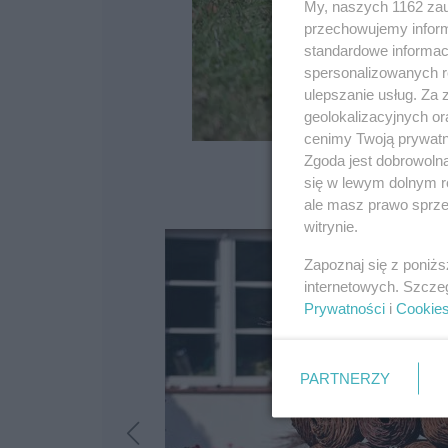
My, naszych 1162 zau
przechowujemy informa
standardowe informac
spersonalizowanych re
ulepszanie usług. Za
geolokalizacyjnych or
cenimy Twoją prywatno
Zgoda jest dobrowoln
się w lewym dolnym r
ale masz prawo sprzec
witrynie.
Zapoznaj się z poniż
internetowych. Szcze
Prywatności
i
Cookie
PARTNERZY