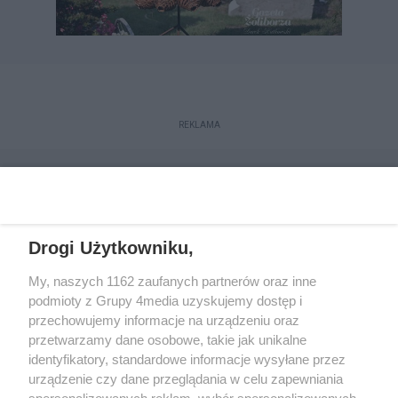
REKLAMA
Drogi Użytkowniku,
My, naszych 1162 zaufanych partnerów oraz inne
podmioty z Grupy 4media uzyskujemy dostęp i
przechowujemy informacje na urządzeniu oraz
przetwarzamy dane osobowe, takie jak unikalne
Reklama
Kontakt
Regulamin
Dystrybucja
identyfikatory, standardowe informacje wysyłane przez
Regulamin prenumeraty
Polityka Prywatności
urządzenie czy dane przeglądania w celu zapewniania