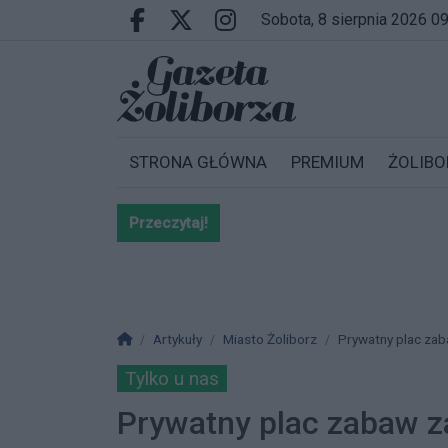
Przejdź do głównych treści
Przejdź do wyszukiwarki
Przejdź do głównego menu
sobota, 8 sierpnia 2026 0
Facebook.com
X.com
Instagram.com
STRONA GŁÓWNA
PREMIUM
ŻOLIBO
Przeczytaj!
Bardzo ważna informacja dla po
Strona główna
Artykuły
Miasto Żoliborz
Prywatny plac zab
Tylko u nas
Prywatny plac zabaw z