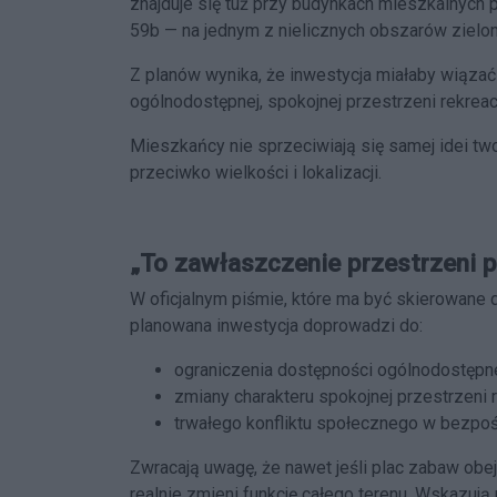
znajduje się tuż przy budynkach mieszkalnych pr
59b — na jednym z nielicznych obszarów zielo
Z planów wynika, że inwestycja miałaby wiąza
ogólnodostępnej, spokojnej przestrzeni rekreac
Mieszkańcy nie sprzeciwiają się samej idei two
przeciwko wielkości i lokalizacji.
„To zawłaszczenie przestrzeni p
W oficjalnym piśmie, które ma być skierowane
planowana inwestycja doprowadzi do:
ograniczenia dostępności ogólnodostępnej
zmiany charakteru spokojnej przestrzeni r
trwałego konfliktu społecznego w bezp
Zwracają uwagę, że nawet jeśli plac zabaw obej
realnie zmieni funkcję całego terenu. Wskazują