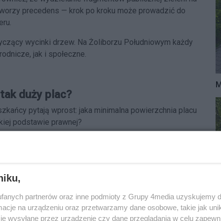
tworzy precedens — krok po kroku może prowadzić do
eru.
czący wycinki drzew. Na Żoliborzu Południowym każdy
odnicze, jak i społeczne.
M
tak duży plac?
zkańcy pytają wprost: jaka minimalna powierzchnia placu
akiej podstawie prawnej?
 metrów — po przeciwnej stronie ul. Krasińskiego —
em możliwe byłoby jego wykorzystanie lub rozbudowa,
zieleni.
niku,
ną lokalizację w rejonie prokuratury rejonowej — jako
fanych partnerów oraz inne podmioty z Grupy 4media uzyskujemy d
ardziej odpowiednią.
cje na urządzeniu oraz przetwarzamy dane osobowe, takie jak unika
je wysyłane przez urządzenie czy dane przeglądania w celu zapewn