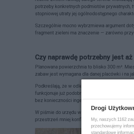
potrzeby konkretnych podmiotów prywatnych, 
stopniowej utraty jej ogólnodostępnego charakt
Szczególnie mocno wybrzmiewa argument doty
fragment zieleni ma znaczenie — zarówno przyr
Czy naprawdę potrzebny jest aż 
Planowana powierzchnia to blisko 300 m². Mies
zabaw jest wymagana dla danej placówki i na j
Podkreślają, że w odległości zaledwie kilkuset
funkcjonuje już podobny plac zabaw. Ich zdani
bez konieczności ingerencji w kolejny fragment 
Drogi Użytkow
W piśmie do urzędu wskazano również alternatyw
My, naszych 1162 zau
przestrzeń mniej konfliktową i funkcjonalnie b
przechowujemy informa
standardowe informac