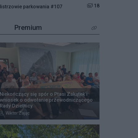
Liczba zdjęć w galerii:
18
istrzowie parkowania #107
Premium
Kliknij aby zobaczyć wię
Niekończący się spór o Ptasi Zakątek i
wniosek o odwołanie przewodniczącego
Rady Dzielnicy
Autor artykułu:
Wiktor Zając