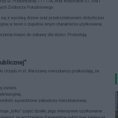
zy ul. Przasnyskiej 11 i 11A, oraz Krasińskie 57, 59a i
nych Żoliborza Południowego.
ć się z wycinką drzew oraz przekształceniem dotychczas
yjnej w teren o zupełnie innym charakterze użytkowania.
rzenia miejsc do zabawy dla dzieci. Protestują
ublicznej”
 do Urzędu m.st. Warszawy mieszkańcy podkreślają, że
 zieleni,
ekreacyjnej,
ośrednim sąsiedztwie zabudowy mieszkaniowej.
muje „tylko” część działki, jego intensywne użytkowanie
 również, że wydzielanie fragmentów publicznej zieleni na