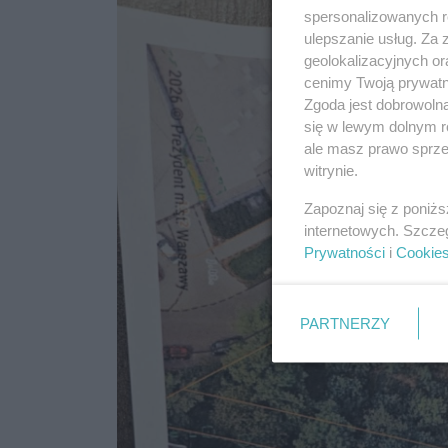
spersonalizowanych re
ulepszanie usług. Za
geolokalizacyjnych or
cenimy Twoją prywatno
Zgoda jest dobrowoln
się w lewym dolnym r
ale masz prawo sprzec
witrynie.
Zapoznaj się z poniż
internetowych. Szcze
Prywatności
i
Cookie
PARTNERZY