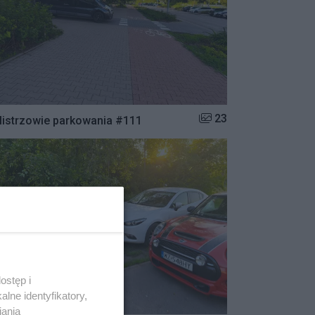
Liczba zdjęć w galerii:
23
istrzowie parkowania #111
ostęp i
lne identyfikatory,
iania