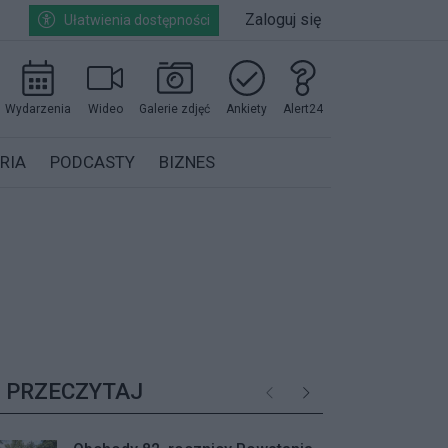
Zaloguj się
Ułatwienia dostępności
Wydarzenia
Wideo
Galerie zdjęć
Ankiety
Alert24
RIA
PODCASTY
BIZNES
PRZECZYTAJ
Poprzednie
Następne