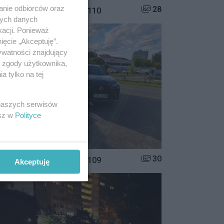
anie odbiorców oraz
Liczba zdjęć w galerii:
28
istrzowie parkowania #110
nych danych
kacji. Ponieważ
ięcie „Akceptuję”.
ywatności znajdujący
ą zgody użytkownika,
 tylko na tej
 naszych serwisów
esz w
Polityce
Liczba zdjęć w galerii:
30
istrzowie parkowania #109
Akceptuję