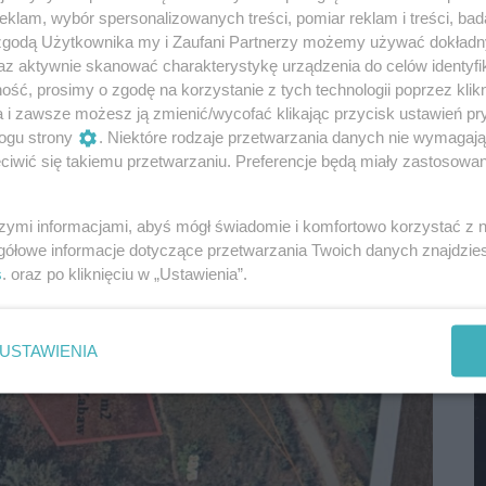
klam, wybór spersonalizowanych treści, pomiar reklam i treści, bad
M
 zgodą Użytkownika my i Zaufani Partnerzy możemy używać dokład
az aktywnie skanować charakterystykę urządzenia do celów identyfi
ść, prosimy o zgodę na korzystanie z tych technologii poprzez klikn
a i zawsze możesz ją zmienić/wycofać klikając przycisk ustawień pr
ogu strony
. Niektóre rodzaje przetwarzania danych nie wymagaj
iwić się takiemu przetwarzaniu. Preferencje będą miały zastosowania
szymi informacjami, abyś mógł świadomie i komfortowo korzystać z
gółowe informacje dotyczące przetwarzania Twoich danych znajdzi
s
. oraz po kliknięciu w „Ustawienia”.
M
USTAWIENIA