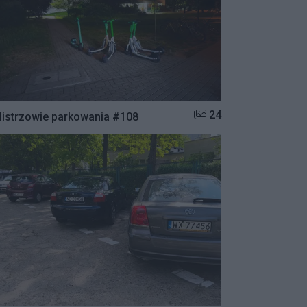
Liczba zdjęć w galerii:
24
istrzowie parkowania #108