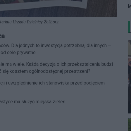
M
teriału Urzędu Dzielnicy Żoliborz.
za
w. Dla jednych to inwestycja potrzebna, dla innych —
od cele prywatne.
e ma wiele. Każda decyzja o ich przekształceniu budzi
ać się kosztem ogólnodostępnej przestrzeni?
cji i uwzględnienie ich stanowiska przed podjęciem
raktyce ma służyć miejska zieleń.