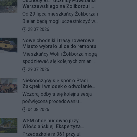
Obchody 82. rocznicy Powstania
Warszawskiego na Żoliborzu i
Bielanach
Od 29 lipca mieszkańcy Żoliborza i
Bielan będą mogli uczestniczyć w
szeregu kolejnych wydarzeń
Data dodania artykułu:
28.07.2026
upamiętniających 82. rocznicę
Nowe chodniki i trasy rowerowe.
Powstania Warszawskiego oraz
Miasto wybrało ulice do remontu
żołnierzy Armii Krajowej Obwodu
Mieszkańcy Woli i Żoliborza mogą
„Żywiciel”. W programie znalazły
spodziewać się kolejnych zmian w
się akcje porządkowania miejsc
miejskiej przestrzeni. Warszawa
Data dodania artykułu:
29.07.2026
pamięci, uroczystości patriotyczne,
przygotowuje remonty chodników i
spotkania z powstańcami oraz
Niekończący się spór o Ptasi
dróg dla rowerów na kilku ważnych
Zakątek i wniosek o odwołanie
wspólne oddanie hołdu bohaterom
ulicach obu dzielnic. Wykonawcy
przewodniczącego Rady
Wczoraj odbyła się kolejna sesja
mają zostać wybrani w przetargu, a
Dzielnicy
poświęcona procedowaniu
wszystkie prace mają zakończyć
obywatelskiego projektu uchwały
Data dodania artykułu:
04.08.2026
się jeszcze w tym roku.
Rady Dzielnicy Żoliborz w sprawie
WSM chce budować przy
zaniechania budowy zespołu
Włościańskiej. Ekspertyza
przedszkolno-żłobkowego przy ul.
wykazała problemy z gruntem
Przedszkole nr 361 przy ul.