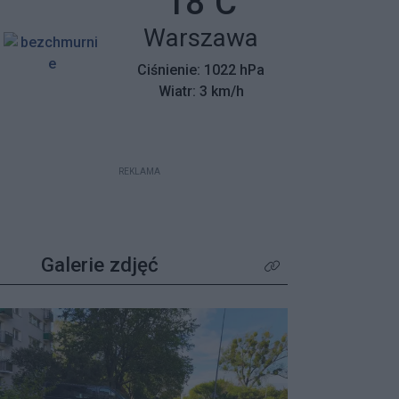
Temperatura:
18
C
mieszkańców z wyjątkowym
Miasto:
Warszawa
apelem – poszukiwane są osoby,
które pamiętają tamte dni,
Ciśnienie: 1022 hPa
wspierały protestujących lub były
Wiatr: 3 km/h
świadkami wydarzeń.
REKLAMA
Galerie zdjęć
Kliknij aby zobaczyć wię