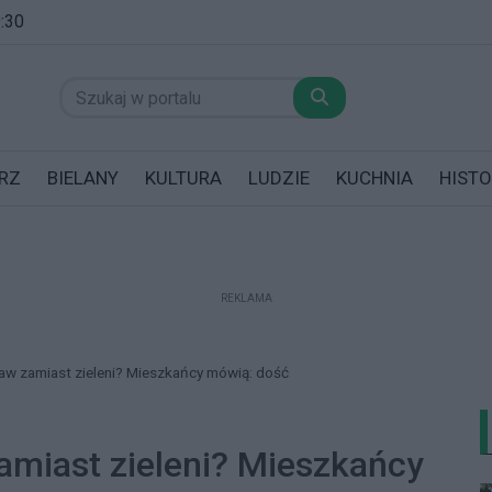
9:30
RZ
BIELANY
KULTURA
LUDZIE
KUCHNIA
HISTO
REKLAMA
datników posiadających garaż!
aw zamiast zieleni? Mieszkańcy mówią: dość
amiast zieleni? Mieszkańcy