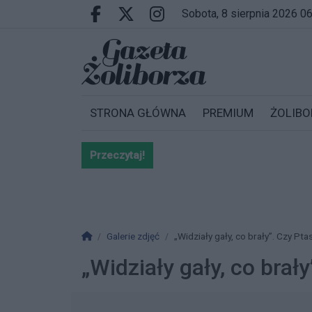
Przejdź do głównych treści
Przejdź do wyszukiwarki
Przejdź do głównego menu
sobota, 8 sierpnia 2026 0
Facebook.com
X.com
Instagram.com
STRONA GŁÓWNA
PREMIUM
ŻOLIBO
Przeczytaj!
Bardzo ważna informacja dla po
Strona główna
Galerie zdjęć
„Widziały gały, co brały”. Czy Pt
„Widziały gały, co brał