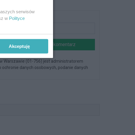
 naszych serwisów
Podpis
esz w
Polityce
Dodaj komentarz
Akceptuję
 w Warszawie (01-756) jest administratorem
y o ochronie danych osobowych, podanie danych