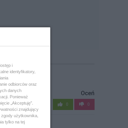
ostęp i
lne identyfikatory,
iania
anie odbiorców oraz
nych danych
Oceń
kacji. Ponieważ
ięcie „Akceptuję”.
0
0
ywatności znajdujący
ą zgody użytkownika,
 tylko na tej