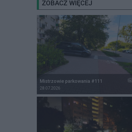
ZOBACZ WIĘCEJ
Li
Mistrzowie parkowania #111
Data dodania galerii:
28.07.2026