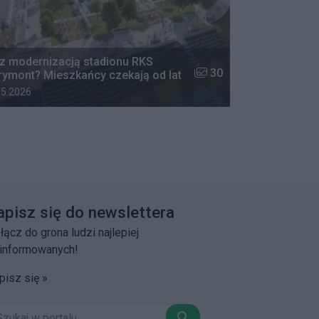
z modernizacją stadionu RKS
w galerii:
Liczba zdjęć w galerii:
30
ymont? Mieszkańcy czekają od lat
 dodania galerii:
05.2026
apisz się do newslettera
łącz do grona ludzi najlepiej
informowanych!
pisz się »