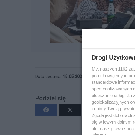
Drogi Użytkow
My, naszych 1162 zau
przechowujemy informa
Data dodania:
15.05.2026 18:51
Wyświetleń:
12
standardowe informac
spersonalizowanych re
ulepszanie usług. Za
Podziel się
geolokalizacyjnych or
cenimy Twoją prywatno
Zgoda jest dobrowoln
się w lewym dolnym r
ale masz prawo sprzec