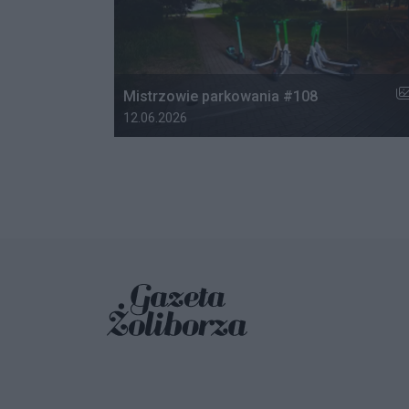
Li
Mistrzowie parkowania #108
Data dodania galerii:
12.06.2026