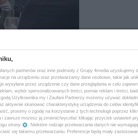
niku,
fanych partnerów oraz inne podmioty z Grupy 4media uzyskujemy d
cje na urządzeniu oraz przetwarzamy dane osobowe, takie jak unika
28
je wysyłane przez urządzenie czy dane przeglądania w celu zapewn
klam, wybór spersonalizowanych treści, pomiar reklam i treści, bad
 zgodą Użytkownika my i Zaufani Partnerzy możemy używać dokład
az aktywnie skanować charakterystykę urządzenia do celów identyfi
ść, prosimy o zgodę na korzystanie z tych technologii poprzez klikn
a i zawsze możesz ją zmienić/wycofać klikając przycisk ustawień pr
ogu strony
. Niektóre rodzaje przetwarzania danych nie wymagaj
iwić się takiemu przetwarzaniu. Preferencje będą miały zastosowania