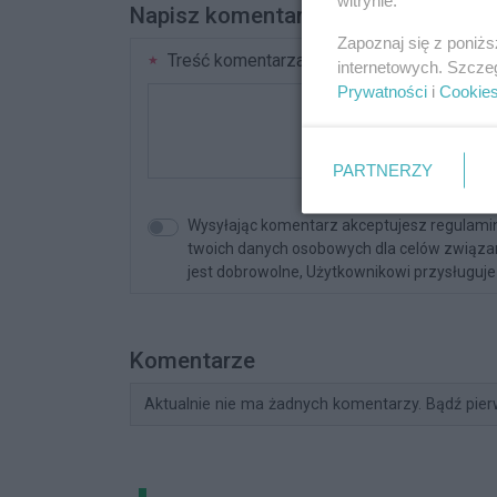
witrynie.
Napisz komentarz
Zapoznaj się z poniż
Treść komentarza
internetowych. Szcze
Prywatności
i
Cookie
PARTNERZY
Wysyłając komentarz akceptujesz regulamin 
twoich danych osobowych dla celów związany
jest dobrowolne, Użytkownikowi przysługuje 
Komentarze
Aktualnie nie ma żadnych komentarzy. Bądź pier