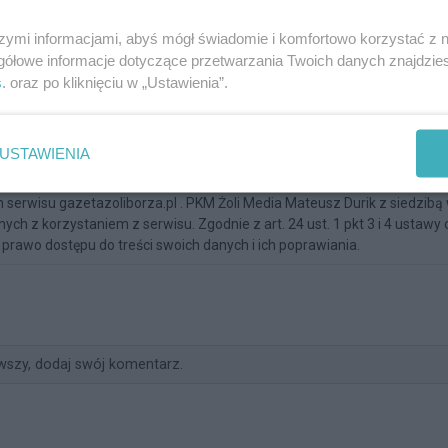
szymi informacjami, abyś mógł świadomie i komfortowo korzystać z
gółowe informacje dotyczące przetwarzania Twoich danych znajdzi
s
. oraz po kliknięciu w „Ustawienia”.
USTAWIENIA
serwisu gazetazoliborza.pl . PKM Żoli Media Mateusz Durik z siedzibą
ch z korzystaniem z serwisu. Zgodnie z art. 24 ust. 1 pkt 3 i 4 ustaw
prawo dostępu do treści swoich danych i ich poprawiania.
wszy, dodaj swój komentarz.