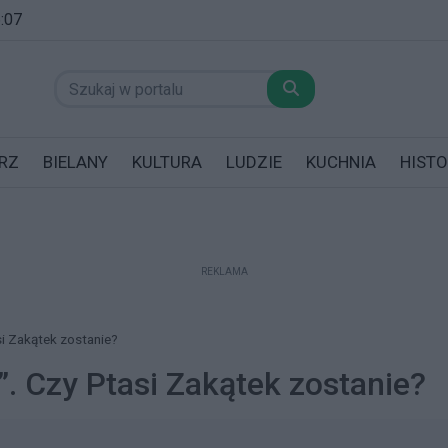
6:07
RZ
BIELANY
KULTURA
LUDZIE
KUCHNIA
HISTO
REKLAMA
datników posiadających garaż!
asi Zakątek zostanie?
y”. Czy Ptasi Zakątek zostanie?