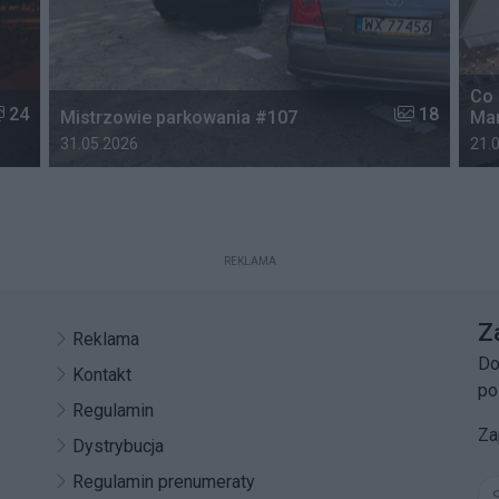
Co 
czba zdjęć w galerii:
Liczba zdjęć 
24
18
Mistrzowie parkowania #107
Mar
Data dodania galerii:
Data
31.05.2026
21.
REKLAMA
Z
Reklama
Do
Kontakt
po
Regulamin
Za
Dystrybucja
Regulamin prenumeraty