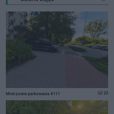
Kliknij 
Liczba zd
23
Mistrzowie parkowania #111