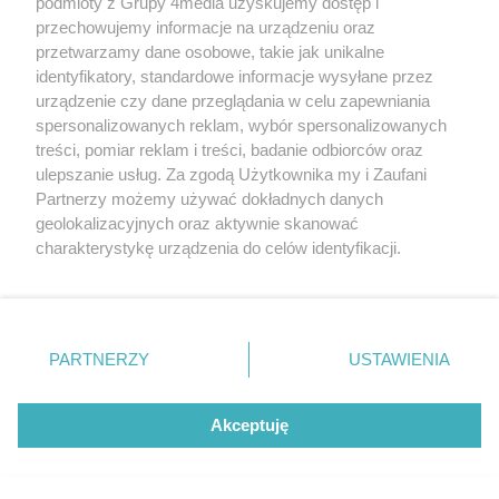
podmioty z Grupy 4media uzyskujemy dostęp i
przechowujemy informacje na urządzeniu oraz
przetwarzamy dane osobowe, takie jak unikalne
identyfikatory, standardowe informacje wysyłane przez
urządzenie czy dane przeglądania w celu zapewniania
Dworzec Gdański nie zostanie zabytkiem. Ochroną
objęto jedynie dwa fragmenty historycznej elewacji
spersonalizowanych reklam, wybór spersonalizowanych
Autor artykułu:
treści, pomiar reklam i treści, badanie odbiorców oraz
Wiktor Zając
ulepszanie usług. Za zgodą Użytkownika my i Zaufani
Partnerzy możemy używać dokładnych danych
geolokalizacyjnych oraz aktywnie skanować
charakterystykę urządzenia do celów identyfikacji.
Ponieważ cenimy Twoją prywatność, prosimy o zgodę na
korzystanie z tych technologii poprzez kliknięcie
„Akceptuję”. Zgoda jest dobrowolna i zawsze możesz ją
zmienić/wycofać klikając przycisk ustawień prywatności
PARTNERZY
USTAWIENIA
znajdujący się w lewym dolnym rogu strony
. Niektóre
rodzaje przetwarzania danych nie wymagają zgody
użytkownika, ale masz prawo sprzeciwić się takiemu
Akceptuję
przetwarzaniu. Preferencje będą miały zastosowania tylko
Remont dachu przedszkola przy Rydygiera będzie
na tej witrynie.
kosztował prawie tyle co jego budowa