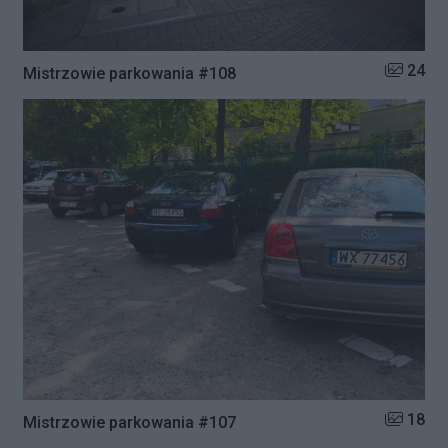
Liczba zd
24
Mistrzowie parkowania #108
Liczba zd
18
Mistrzowie parkowania #107