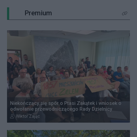
Premium
Kliknij 
Niekończący się spór o Ptasi Zakątek i wniosek o
odwołanie przewodniczącego Rady Dzielnicy
Autor artykułu:
Wiktor Zając