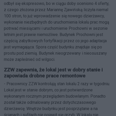
odbył się ekspresowo, bo w ciągu doby oceniono 4 oferty,
z czego złożona przez Mariannę Zjawińską liczyła niemal
100 stron, to już wprowadzenie się nowego dzierżawcy,
wykonanie niezbędnych do uruchomienia lokalu prac mogą
potrwać miesiącami i uruchomienie Prochowni w sezonie
letnim jest prawie niemożliwe. Budynek Prochowni jest
częścią zabytkowych fortyfikacji przez co jego adaptacja
jest wymagająca. Spora część budynku znajduje się po
prostu pod ziemią. Budynek nieogrzewany i nieosuszany
może zapleśnieć od wilgoci.
ZZW zapewnia, że lokal jest w dobry stanie i
zapowiada drobne prace remontowe
- Pracownicy ZZW kontrolują stan lokalu 2 razy w tygodniu.
Lokal jest w stanie dobrym, co jest potwierdzone
wykonanym rocznym przeglądem budowlanym. Ponadto
został także odmalowany przez dotychczasowego
dzierżawcę. Wnętrze budynku jest posprzątane a na
ścianach i sufitach nie pojawił się grzyb. W lokalu nie