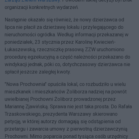
organizacji konkretnych wydarzeń.
Następnie okazało się również, że nowy dzierżawca od
lipca nie płacił za dzierżawę lokalu i przylegającego do
nieruchomości ogródka. Według informacji przekazanej w
poniedziałek, 23 stycznia przez Karolinę Kwiecień-
Łukaszewską, rzeczniczkę prasową ZZW uruchomiono
procedurę egzekucyjną a część należności przekazano do
windykacji jednak, póki co, dotychczasowy dzierżawca nie
spłacił jeszcze zaległej kwoty.
"Nowa Prochownia" opuściła lokal, co rozbudziło u wielu
mieszkanek i mieszkańców Żoliborza nadziej na powrót
uwielbianej Prochowni Żoliborz prowadzonej przez
Mariannę Zjawińską. Sprawa nie jest taka prosta. Do Rafała
Trzaskowskiego, prezydenta Warszawy skierowano
petycję, w której autorzy domagają się odstąpienia od
przetargu i zawarcia umowy z pierwotną dzierżawczynią
Prochowni. Mimo poparcia ponad tysiąca osób urzędnicy