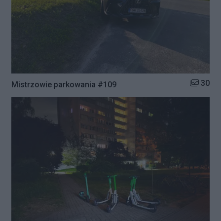
Liczba zd
30
Mistrzowie parkowania #109