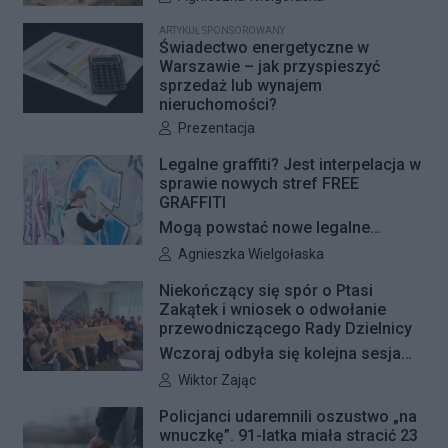
Miejskich przygotowuje kolejne
ARTYKUŁ SPONSOROWANY
remonty infrastruktury dla pieszych
Świadectwo energetyczne w
i rowerzystów. Oferty w
Warszawie – jak przyspieszyć
sprzedaż lub wynajem
przetargach zostały już otwarte, a
nieruchomości?
jeśli wszystko przebiegnie zgodnie
Autor artykułu:
Prezentacja
z planem, nowe nawierzchnie
pojawią się jeszcze w tym roku.
Legalne graffiti? Jest interpelacja w
sprawie nowych stref FREE
GRAFFITI
Mogą powstać nowe legalne
miejsca do wykonywania graffiti.
Autor artykułu:
Agnieszka Wielgołaska
Radna Barbara Jędrzejczyk złożyła
Niekończący się spór o Ptasi
interpelację, w której proponuje
Zakątek i wniosek o odwołanie
wyznaczenie kolejnych stref FREE
przewodniczącego Rady Dzielnicy
GRAFFITI we współpracy z
Wczoraj odbyła się kolejna sesja
Zarządem Dróg Miejskich.
poświęcona procedowaniu
Autor artykułu:
Wiktor Zając
obywatelskiego projektu uchwały
Policjanci udaremnili oszustwo „na
Rady Dzielnicy Żoliborz w sprawie
wnuczkę”. 91-latka miała stracić 23