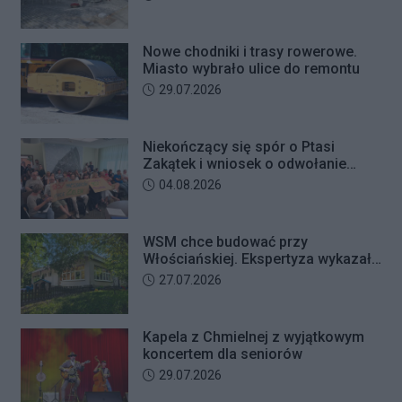
Nowe chodniki i trasy rowerowe.
Miasto wybrało ulice do remontu
Data dodania artykułu:
29.07.2026
Niekończący się spór o Ptasi
Zakątek i wniosek o odwołanie
przewodniczącego Rady Dzielnicy
Data dodania artykułu:
04.08.2026
WSM chce budować przy
Włościańskiej. Ekspertyza wykazała
problemy z gruntem pod
Data dodania artykułu:
27.07.2026
przedszkolem
Kapela z Chmielnej z wyjątkowym
koncertem dla seniorów
Data dodania artykułu:
29.07.2026