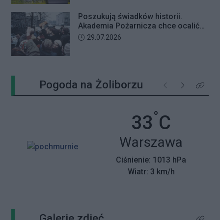
Poszukują świadków historii.
Akademia Pożarnicza chce ocalić
wspomnienia z pamiętnego strajku
Data dodania artykułu:
29.07.2026
Pogoda na Żoliborzu
Poprzednie
Następne
Kliknij 
°
Temperatu
33
C
Miasto:
Warszawa
Ciśnienie: 1013 hPa
Wiatr: 3 km/h
Galerie zdjęć