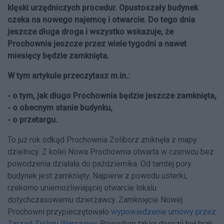
klęski urzędniczych procedur. Opustoszały budynek
czeka na nowego najemcę i otwarcie. Do tego dnia
jeszcze długa droga i wszystko wskazuje, że
Prochownia jeszcze przez wiele tygodni a nawet
miesięcy będzie zamknięta.
W tym artykule przeczytasz m.in.:
- o tym, jak długo Prochownia będzie jeszcze zamknięta,
- o obecnym stanie budynku,
- o przetargu.
To już rok odkąd Prochownia Żoliborz zniknęła z mapy
dzielnicy. Z kolei Nowa Prochownia otwarta w czerwcu bez
powodzenia działała do października. Od tamtej pory
budynek jest zamknięty. Najpierw z powodu usterki,
rzekomo uniemożliwiającej otwarcie lokalu
dotychczasowemu dzierżawcy. Zamknięcie Nowej
Prochowni przypieczętowało
wypowiedzenie umowy przez
Zarząd Zieleni Warszawy
. Powodem takiej decyzji był brak