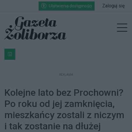
Przejdź do głównych treści
Przejdź do wyszukiwarki
Przejdź do głównego menu
Zaloguj się
Ułatwienia dostępności
enu
Prz
Bardzo ważna informacja dla podatników posiadających g
REKLAMA
Kolejne lato bez Prochowni?
Po roku od jej zamknięcia,
mieszkańcy zostali z niczym
i tak zostanie na dłużej