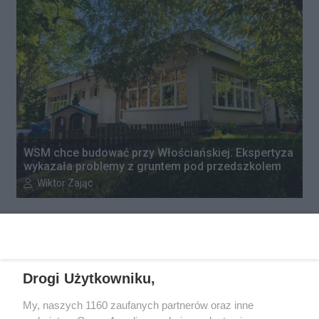
WSM chce budować przy Włościańskiej. Ekspertyza
wykazała problemy z gruntem pod przedszkolem
Autor artykułu:
Wiktor Zając
Drogi Użytkowniku,
My, naszych 1160 zaufanych partnerów oraz inne