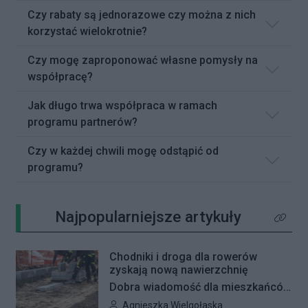
Czy rabaty są jednorazowe czy można z nich
korzystać wielokrotnie?
Czy mogę zaproponować własne pomysły na
współpracę?
Jak długo trwa współpraca w ramach
programu partnerów?
Czy w każdej chwili mogę odstąpić od
programu?
Najpopularniejsze artykuły
Kliknij 
Chodniki i droga dla rowerów
zyskają nową nawierzchnię
Dobra wiadomość dla mieszkańców
Woli i Żoliborza. Zarząd Dróg
Autor artykułu:
Agnieszka Wielgołaska