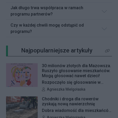
Jak długo trwa współpraca w ramach
programu partnerów?
Czy w każdej chwili mogę odstąpić od
programu?
Najpopularniejsze artykuły
Kliknij 
30 milionów złotych dla Mazowsza.
Ruszyło głosowanie mieszkańców.
Mogą głosować nawet dzieci!
Rozpoczęło się głosowanie w
Budżecie Obywatelskim Mazowsza.
Autor artykułu:
Agnieszka Wielgołaska
W tym roku mieszkańcy
Chodniki i droga dla rowerów
województwa zdecydują, na jakie
zyskają nową nawierzchnię
projekty zostanie przeznaczonych
Dobra wiadomość dla mieszkańców
30 mln zł. Co ważne, głosować
Woli i Żoliborza. Zarząd Dróg
Autor artykułu:
Agnieszka Wielgołaska