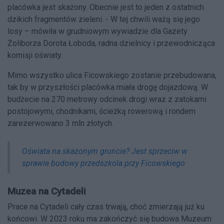
placówka jest skażony. Obecnie jest to jeden z ostatnich
dzikich fragmentów zieleni. - W tej chwili ważą się jego
losy – mówiła w grudniowym wywiadzie dla Gazety
Żoliborza Dorota Łoboda, radna dzielnicy i przewodnicząca
komisji oświaty.
Mimo wszystko ulica Ficowskiego zostanie przebudowana,
tak by w przyszłości placówka miała drogę dojazdową. W
budżecie na 270 metrowy odcinek drogi wraz z zatokami
postojowymi, chodnikami, ścieżką rowerową i rondem
zarezerwowano 3 mln złotych.
Oświata na skażonym gruncie? Jest sprzeciw w
sprawie budowy przedszkola przy Ficowskiego
Muzea na Cytadeli
Prace na Cytadeli cały czas trwają, choć zmierzają już ku
końcowi. W 2023 roku ma zakończyć się budowa Muzeum