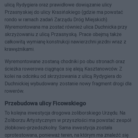
ulicą Rydygiera oraz prawidłowe dowiązanie ulicy
Przasnyskiej do ulicy Krasińskiego (gdzie ma powstać
rondo w ramach zadań Zarządu Dróg Miejskich).
Wyremontowana ma zostać również ulica Duchnicka przy
skrzyżowaniu z ulicą Przasnyską. Prace obejmą także
całkowitą wymianę konstrukcji nawierzchni jezdni wraz z
krawężnikami.
Wyremontowane zostaną chodniki po obu stronach oraz
ścieżka rowerowa ciągnąca się aleją Kasztanowców. Z
kolei na odcinku od skrzyżowania z ulicą Rydygiera do
Duchnickiej wybudowany zostanie nowy fragment drogi dla
rowerów.
Przebudowa ulicy Ficowskiego
To kolejna inwestycja drogowa żoliborskiego Urzędu. Na
Żoliborzu Artystycznym w przyszłości ma powstać zespół
żłobkowo-przedszkolny. Sama inwestycja została
oprotestowana, ponieważ teren, na którym ma znaleźć się