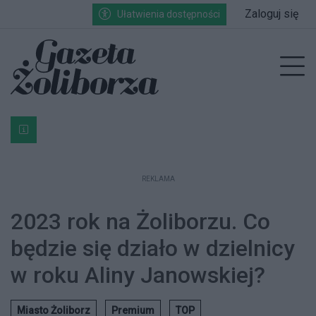
Przejdź do głównych treści
Przejdź do wyszukiwarki
Przejdź do głównego menu
Zaloguj się
Ułatwienia dostępności
enu
Prz
Bardzo ważna informacja dla podatników posiadających g
REKLAMA
2023 rok na Żoliborzu. Co
będzie się działo w dzielnicy
w roku Aliny Janowskiej?
Miasto Żoliborz
Premium
TOP