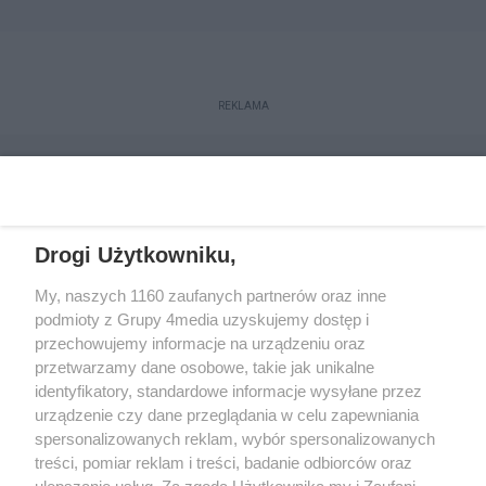
REKLAMA
Drogi Użytkowniku,
My, naszych 1160 zaufanych partnerów oraz inne
podmioty z Grupy 4media uzyskujemy dostęp i
przechowujemy informacje na urządzeniu oraz
przetwarzamy dane osobowe, takie jak unikalne
Reklama
Kontakt
Regulamin
Dystrybucja
identyfikatory, standardowe informacje wysyłane przez
Regulamin prenumeraty
Polityka Prywatności
urządzenie czy dane przeglądania w celu zapewniania
spersonalizowanych reklam, wybór spersonalizowanych
treści, pomiar reklam i treści, badanie odbiorców oraz
Zapisz się do newslettera