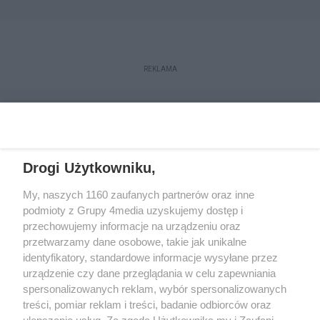
REKLAMA
Drogi Użytkowniku,
My, naszych 1160 zaufanych partnerów oraz inne
podmioty z Grupy 4media uzyskujemy dostęp i
przechowujemy informacje na urządzeniu oraz
przetwarzamy dane osobowe, takie jak unikalne
Reklama
Kontakt
Regulamin
Dystrybucja
identyfikatory, standardowe informacje wysyłane przez
Regulamin prenumeraty
Polityka Prywatności
urządzenie czy dane przeglądania w celu zapewniania
spersonalizowanych reklam, wybór spersonalizowanych
treści, pomiar reklam i treści, badanie odbiorców oraz
Zapisz się do newslettera
ulepszanie usług. Za zgodą Użytkownika my i Zaufani