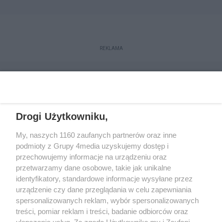
REKLAMA
Drogi Użytkowniku,
My, naszych 1160 zaufanych partnerów oraz inne
podmioty z Grupy 4media uzyskujemy dostęp i
przechowujemy informacje na urządzeniu oraz
przetwarzamy dane osobowe, takie jak unikalne
Reklama
Kontakt
Regulamin
Dystrybucja
identyfikatory, standardowe informacje wysyłane przez
Regulamin prenumeraty
Polityka Prywatności
urządzenie czy dane przeglądania w celu zapewniania
spersonalizowanych reklam, wybór spersonalizowanych
treści, pomiar reklam i treści, badanie odbiorców oraz
Zapisz się do newslettera