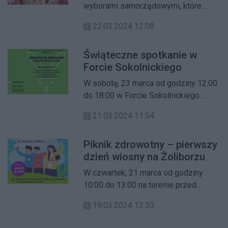
wyborami samorządowymi, które
odbędą się 7 kwietnia br., praca
22.03.2024 12:08
urzędów zostanie wydłużona. Biuro
Administracji i Spraw Obywatelskich
Świąteczne spotkanie w
w dniach 26-28 marca 2024 r. będzie
Forcie Sokolnickiego
pracować do godziny 18.00.
W sobotę, 23 marca od godziny 12:00
do 18:00 w Forcie Sokolnickiego
odbędzie się świąteczne spotkanie
21.03.2024 11:54
dla mieszkańców Żoliborza.
Piknik zdrowotny – pierwszy
dzień wiosny na Żoliborzu
W czwartek, 21 marca od godziny
10:00 do 13:00 na terenie przed
Urzędem Dzielnicy przy ulicy
19.03.2024 13:30
Słowackiego 6/8 odbędzie się piknik
rodzinny dla wszystkich