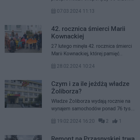
na Żoliborzu. Mieszkańcy
07.03.2024 11:13
zaangażowali się w typowanie drzew,
które w ich ocenie powinny zostać
42. rocznica śmierci Marii
przebadane. W tym roku ratusz chce
Kownackiej
taką akcję przeprowadzić po raz drugi.
27 lutego minęła 42. rocznica śmierci
Marii Kownackiej, której pamięć
uczciły władze dzielnicy, a przede
28.02.2024 10:24
wszystkim dzieci z przedszkola
noszącego imię pisarki.
Czym i za ile jeżdżą władze
Żoliborza?
Władze Żoliborza wydają rocznie na
wynajem samochodów ponad 76 tys.
zł. To na tle innych dzielnic dość
19.02.2024 16:20
2
1
wysoki koszt, choć są dzielnice, które
za samochody płacą znacznie więcej.
Remont na Przasnyskiej trwa