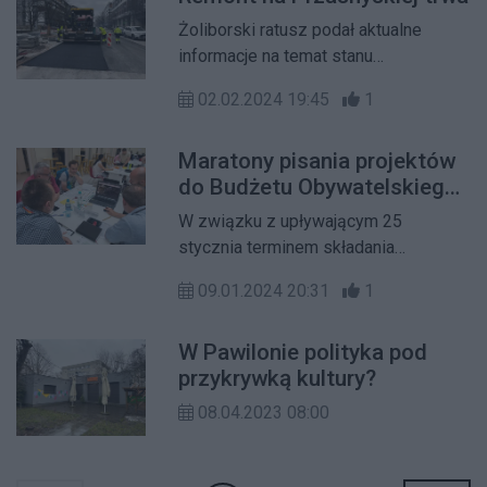
Żoliborski ratusz podał aktualne
informacje na temat stanu
zaawansowania trwającego remontu
02.02.2024 19:45
1
na ulicy Przasnyskiej.
Maratony pisania projektów
do Budżetu Obywatelskiego
na Żoliborzu
W związku z upływającym 25
stycznia terminem składania
projektów do Budżetu
09.01.2024 20:31
1
Obywatelskiego, w Urzędzie
Dzielnicy i żoliborskich bibliotekach
W Pawilonie polityka pod
odbędą się spotkania dla
przykrywką kultury?
początkujących autorów projektów.
08.04.2023 08:00