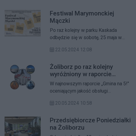
panujące warunki atmosferyczne –
Festiwal Marymonckiej
utrzymującą się i prognozowaną w
Mączki
dłuższym terminie bardzo wysoką
temperaturę oraz niewystarczające
Po raz kolejny w parku Kaskada
opady, żoliborski Ratusz podjął
odbędzie się w sobotę, 25 maja w
decyzję o wstrzymaniu – do
godzinach 12:00 - 17:00 Festiwal
odwołania – tego etapu koszenia.
22.05.2024 12:08
Marymonckiej Mączki.
Żoliborz po raz kolejny
wyróżniony w raporcie
"Gmina na 5!"
W najnowszym raporcie „Gmina na 5!"
oceniającym jakość obsługi
potencjalnych inwestorów oraz
20.05.2024 10:58
przedsiębiorców przez urzędy
jednostek samorządu terytorialnego
Przedsiębiorcze Poniedziałki
na poziomie gminnym dzielnica
na Żoliborzu
Żoliborz została ponownie
wyróżniona.