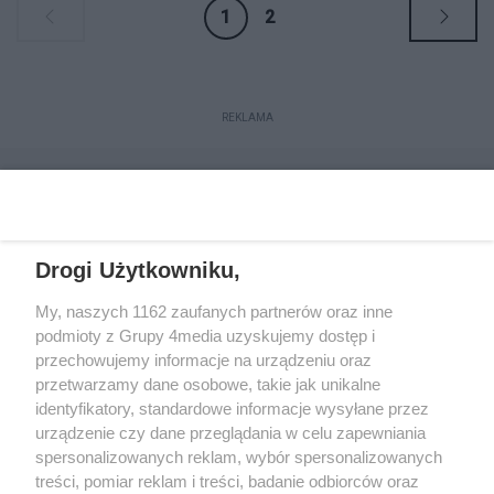
1
2
REKLAMA
Drogi Użytkowniku,
My, naszych 1162 zaufanych partnerów oraz inne
podmioty z Grupy 4media uzyskujemy dostęp i
przechowujemy informacje na urządzeniu oraz
przetwarzamy dane osobowe, takie jak unikalne
Reklama
Kontakt
Regulamin
Dystrybucja
identyfikatory, standardowe informacje wysyłane przez
Regulamin prenumeraty
Polityka Prywatności
urządzenie czy dane przeglądania w celu zapewniania
spersonalizowanych reklam, wybór spersonalizowanych
treści, pomiar reklam i treści, badanie odbiorców oraz
Zapisz się do newslettera