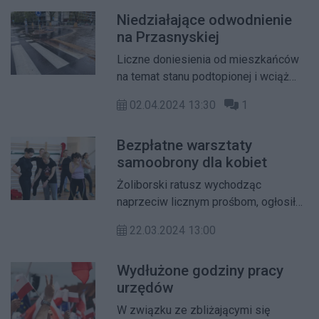
Włościańskiej z firmą Cygan Sp. z o.o.
Niedziałające odwodnienie
- Autoryzowany Dealer Toyoty Motor
na Przasnyskiej
Poland.
Liczne doniesienia od mieszkańców
na temat stanu podtopionej i wciąż
remontowanej Przasnyskiej po
02.04.2024 13:30
1
dzisiejszych opadach deszczu
skłoniły ratusz do kontroli.
Bezpłatne warsztaty
samoobrony dla kobiet
Żoliborski ratusz wychodząc
naprzeciw licznym prośbom, ogłosił
rozpoczęcie cyklu bezpłatnych
22.03.2024 13:00
warsztatów samoobrony dla kobiet.
Wydłużone godziny pracy
urzędów
W związku ze zbliżającymi się