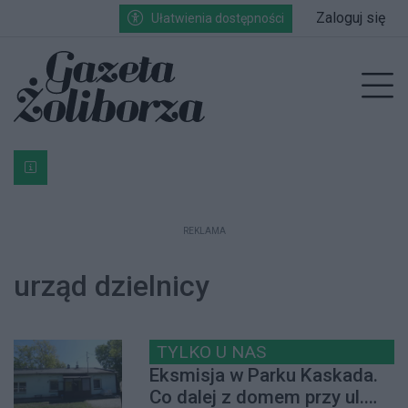
Przejdź do głównych treści
Przejdź do wyszukiwarki
Przejdź do głównego menu
Zaloguj się
Ułatwienia dostępności
enu
Prz
Bardzo ważna informacja dla podatników posiadających g
REKLAMA
urząd dzielnicy
TYLKO U NAS
Eksmisja w Parku Kaskada.
Co dalej z domem przy ul.