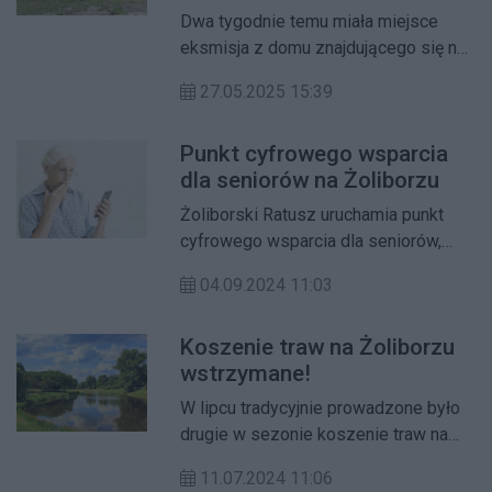
Gdańskiej 23?
Dwa tygodnie temu miała miejsce
eksmisja z domu znajdującego się na
skraju Parku Kaskada. O pomoc w tej
27.05.2025 15:39
sprawie zwróciła się sama
mieszkanka tego domu. Jak się
Punkt cyfrowego wsparcia
okazało przyczyną eksmisji był wyrok
dla seniorów na Żoliborzu
sądu, który nie nakazywał obowiązku
zapewnienia lokalu socjalnego. Jaką
Żoliborski Ratusz uruchamia punkt
pomoc zaoferował Urząd Dzielnicy?
cyfrowego wsparcia dla seniorów,
Jakie są dalsze plany względem
który będzie działał od 12 września
nieruchomości przy ul. Gdańskiej 23?
04.09.2024 11:03
przy ulicy Gdańskiej.
Koszenie traw na Żoliborzu
wstrzymane!
W lipcu tradycyjnie prowadzone było
drugie w sezonie koszenie traw na
terenach zarządzanych przez Urząd
11.07.2024 11:06
Dzielnicy. W tym roku, ze względu na