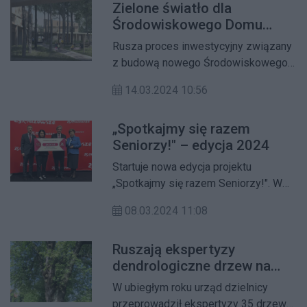
Zielone światło dla
mieszkańców Żoliborza.
Środowiskowego Domu
Samopomocy!
Rusza proces inwestycyjny związany
z budową nowego Środowiskowego
Domu Samopomocy przy ulicy
14.03.2024 10:56
Izabelli.
„Spotkajmy się razem
Seniorzy!" – edycja 2024
Startuje nowa edycja projektu
„Spotkajmy się razem Seniorzy!". W
ramach akcji sfinansowane zostaną
08.03.2024 11:08
bilety na spektakle i seanse filmowe
oraz treningi pamięci dla żoliborskich
Ruszają ekspertyzy
seniorów. Środki pochodzić będą z
dendrologiczne drzew na
dofinansowania przyznanego przez
Żoliborzu
sejmik wojewódzki oraz środków
W ubiegłym roku urząd dzielnicy
dzielnicowego ratusza.
przeprowadził ekspertyzy 35 drzew