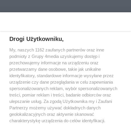
Drogi Użytkowniku,
My, naszych 1162 zaufanych partnerów oraz inne
podmioty z Grupy 4media uzyskujemy dostęp i
przechowujemy informacje na urządzeniu oraz
przetwarzamy dane osobowe, takie jak unikalne
Reklama
Kontakt
Regulamin
Dystrybucja
identyfikatory, standardowe informacje wysyłane przez
Regulamin prenumeraty
Polityka Prywatności
urządzenie czy dane przeglądania w celu zapewniania
spersonalizowanych reklam, wybór spersonalizowanych
treści, pomiar reklam i treści, badanie odbiorców oraz
Zapisz się do newslettera
ulepszanie usług. Za zgodą Użytkownika my i Zaufani
Dołącz do grona ludzi najlepiej poinformowanych!
Partnerzy możemy używać dokładnych danych
geolokalizacyjnych oraz aktywnie skanować
Zapisz się »
charakterystykę urządzenia do celów identyfikacji.
Ponieważ cenimy Twoją prywatność, prosimy o zgodę na