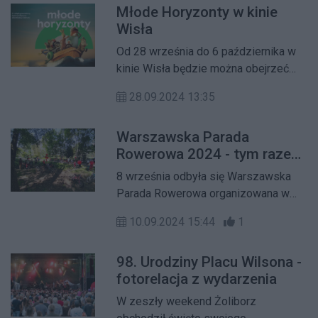
Młode Horyzonty w kinie
każdego. Festiwalowe wydarzenia
Wisła
odbędą się również na Żoliborzu, m.in.
w Muzeum Historii Polski.
Od 28 września do 6 października w
kinie Wisła będzie można obejrzeć
filmy prezentowane w ramach 11
28.09.2024 13:35
Międzynarodowego Festiwalu Młode
Horyzonty!
Warszawska Parada
Rowerowa 2024 - tym razem
z Żoliborza na Wolę
8 września odbyła się Warszawska
Parada Rowerowa organizowana w
związku z Festiwalem Hipolita i
10.09.2024 15:44
1
Ludwiki. W tym roku parada odbyła się
nie tylko na samej Woli.
98. Urodziny Placu Wilsona -
fotorelacja z wydarzenia
W zeszły weekend Żoliborz