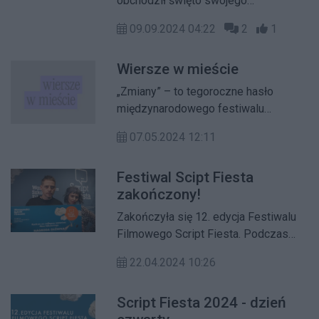
obchodził święto swojego
pięciokątnego placu. Podczas
09.09.2024 04:22
2
1
dwudniowych Urodzin Placu Wilsona
odbyły się liczne warsztaty, zabawy,
Wiersze w mieście
spektakle teatralne i koncerty.
„Zmiany” – to tegoroczne hasło
międzynarodowego festiwalu
„Wiersze w mieście”, który prezentuje
07.05.2024 12:11
najnowszą europejską poezję w
warszawskiej przestrzeni publicznej.
Festiwal Scipt Fiesta
Akcja potrwa do 2 czerwca.
zakończony!
Zakończyła się 12. edycja Festiwalu
Filmowego Script Fiesta. Podczas
Gali zamknięcia ogłoszono
22.04.2024 10:26
zwycięzców konkursów
scenariuszowych. Nagrodę za
Script Fiesta 2024 - dzień
scenariusz filmu zrealizowanego i 50