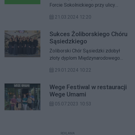
Forcie Sokolnickiego przy ulicy
Czarnieckiego 51 odbędzie się
21.03.2024 12:20
wiosenny festiwal rękodzieła,
upcyklingu i dobrego designu.
Sukces Żoliborskiego Chóru
Sąsiedzkiego
Żoliborski Chór Sąsiedzki zdobył
złoty dyplom Międzynarodowego
Rzeszowskiego Festiwalu Kolęd i
29.01.2024 10:22
Pastorałek w kategorii chórów
jednolitych.
Wege Festiwal w restauracji
Wege Umami
05.07.2023 10:53
REKLAMA