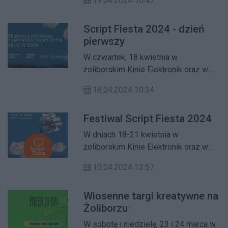
19.04.2024 10:47
w ramach 12. edycji Script Fiesty –
wyjątkowego Festiwalu Filmowego
Script Fiesta 2024 - dzień
poświęconego sztuce
pierwszy
scenariuszowej.
W czwartek, 18 kwietnia w
żoliborskim Kinie Elektronik oraz w
Warszawskiej Szkole Filmowej
18.04.2024 10:34
zaczyna się 12. edycja Script Fiesty –
wyjątkowego Festiwalu Filmowego
Festiwal Script Fiesta 2024
poświęconego sztuce
scenariuszowej. Oto program na dziś.
W dniach 18-21 kwietnia w
żoliborskim Kinie Elektronik oraz w
Warszawskiej Szkole Filmowej
10.04.2024 12:57
odbędzie się 12. edycja Script Fiesty
– wyjątkowego Festiwalu Filmowego
Wiosenne targi kreatywne na
poświęconego sztuce
Żoliborzu
scenariuszowej.
W sobotę i niedzielę, 23 i 24 marca w