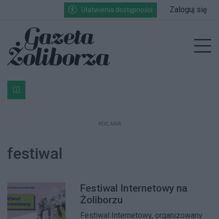
Przejdź do głównych treści
Przejdź do wyszukiwarki
Przejdź do głównego menu
Zaloguj się
Ułatwienia dostępności
enu
Prz
Bardzo ważna informacja dla podatników posiadających g
REKLAMA
festiwal
Festiwal Internetowy na
Żoliborzu
Festiwal Internetowy, organizowany