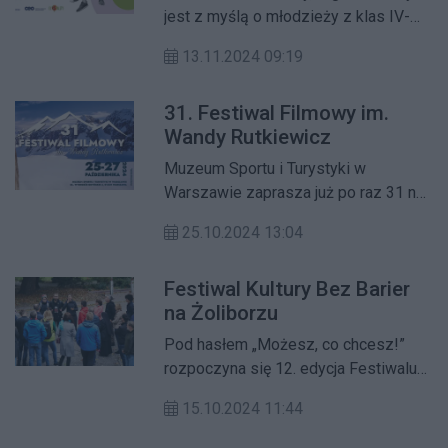
jest z myślą o młodzieży z klas IV-
VIII szkół podstawowych i szkół
13.11.2024 09:19
ponadpodstawowych.
31. Festiwal Filmowy im.
Wandy Rutkiewicz
Muzeum Sportu i Turystyki w
Warszawie zaprasza już po raz 31 na
Festiwal Filmowy im. Wandy
25.10.2024 13:04
Rutkiewicz. Festiwal odbędzie się w
dniach 25-27 października w
Festiwal Kultury Bez Barier
siedzibie muzeum.
na Żoliborzu
Pod hasłem „Możesz, co chcesz!”
rozpoczyna się 12. edycja Festiwalu
Kultury Bez Barier. To ogólnopolskie
15.10.2024 11:44
święto różnorodności, które dowodzi,
że kultura może być dostępna dla