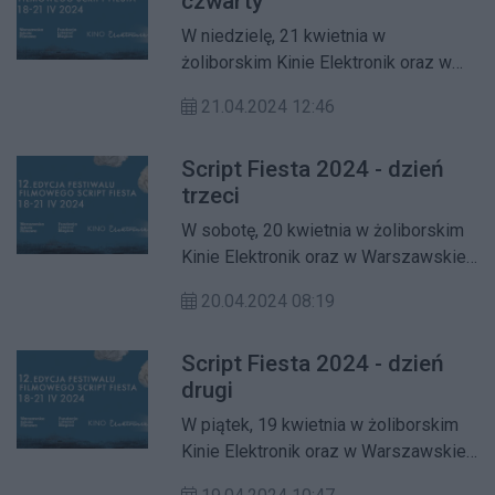
czwarty
tys. zł otrzymał Damian Kocur za
„Chleb i sól". Gośćmi wieczoru byli
W niedzielę, 21 kwietnia w
m.in. Katarzyna Figura, Marek Kalita,
żoliborskim Kinie Elektronik oraz w
Aleksandra Popławska, Małgorzata
Warszawskiej Szkole Filmowej
Szumowska, Olga Bołądź.
21.04.2024 12:46
kolejne wydarzenia w ramach 12.
edycji Script Fiesty – wyjątkowego
Script Fiesta 2024 - dzień
Festiwalu Filmowego poświęconego
trzeci
sztuce scenariuszowej.
W sobotę, 20 kwietnia w żoliborskim
Kinie Elektronik oraz w Warszawskiej
Szkole Filmowej kolejne wydarzenia
20.04.2024 08:19
w ramach 12. edycji Script Fiesty –
wyjątkowego Festiwalu Filmowego
Script Fiesta 2024 - dzień
poświęconego sztuce
drugi
scenariuszowej.
W piątek, 19 kwietnia w żoliborskim
Kinie Elektronik oraz w Warszawskiej
Szkole Filmowej kolejne wydarzenia