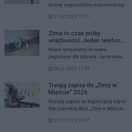
proszeni o spokój
terenie województwa mazowieckiego
usłyszymy syreny alarmowe. To
11.12.2025 10:51
element ćwiczenia „Syrena-25”,
którego celem jest sprawdzenie
Zima to czas próby
sprawności systemu alarmowania i
wrażliwości. Jeden telefon
procedur reagowania kryzysowego.
może uratować życie
Emisja dźwięków będzie wyłącznie
Niskie temperatury to realne
testowa – nie oznacza realnego
zagrożenie dla zdrowia i życia wielu
zagrożenia.
osób. Policja apeluje, by w okresie
08.12.2025 11:10
jesienno-zimowym nie pozostawać
obojętnym – zwłaszcza wobec osób
Trwają zapisy do „Zimy w
bezdomnych, samotnych i starszych.
Mieście” 2026
Wystarczy jeden telefon, aby
zapobiec tragedii.
Ruszyły zapisy do tegorocznej edycji
Warszawskiej Akcji „Zima w Mieście”.
Jak co roku w czasie ferii zimowych
23.11.2025 18:07
uczniowie warszawskich szkół oraz
dzieci mieszkające na terenie