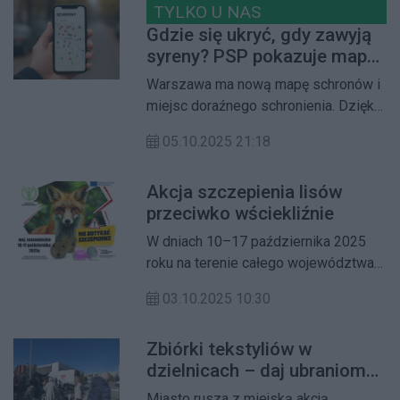
złamań kości i wykonać
TYLKO U NAS
densytometrię, a także uzyskać
Gdzie się ukryć, gdy zawyją
specjalistyczne porady dotyczące
syreny? PSP pokazuje mapę
zdrowia kości.
schronów w Warszawie!
Warszawa ma nową mapę schronów i
miejsc doraźnego schronienia. Dzięki
aplikacji „Schrony” każdy mieszkaniec
05.10.2025 21:18
może w kilka sekund sprawdzić,
gdzie znajduje się najbliższe
Akcja szczepienia lisów
bezpieczne miejsce. To wiedza, która
przeciwko wściekliźnie
może uratować życie — Twoje i Twojej
rodziny.
W dniach 10–17 października 2025
roku na terenie całego województwa
mazowieckiego przeprowadzona
03.10.2025 10:30
zostanie akcja szczepienia lisów
wolno żyjących przeciwko
Zbiórki tekstyliów w
wściekliźnie. Preparat będzie
dzielnicach – daj ubraniom
zrzucany z samolotów oraz
drugie życie
wykładany ręcznie w lasach, na polach
Miasto rusza z miejską akcją