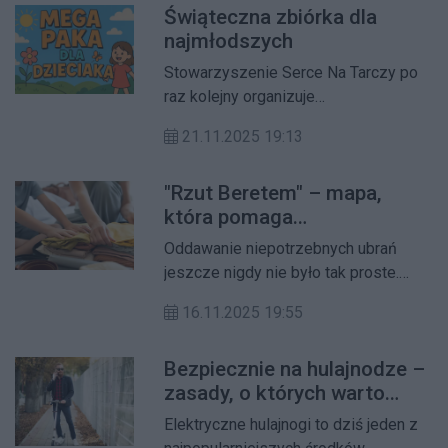
Świąteczna zbiórka dla
Warszawy będą mogły skorzystać z
najmłodszych
opieki i bogatego programu zajęć w
Feryjnych Placówkach Edukacyjnych.
Stowarzyszenie Serce Na Tarczy po
raz kolejny organizuje
przedświąteczną zbiórkę prezentów
21.11.2025 19:13
dla maluchów z Domów Małego
Dziecka.
"Rzut Beretem" – mapa,
która pomaga
odpowiedzialnie oddawać
Oddawanie niepotrzebnych ubrań
ubrania
jeszcze nigdy nie było tak proste.
"Rzut Beretem" to interaktywna mapa
16.11.2025 19:55
stworzona przez Fundację
Problematy, która pomaga szybko
Bezpiecznie na hulajnodze –
odnaleźć najbliższy punkt zbiórki
zasady, o których warto
tekstyliów.
pamiętać
Elektryczne hulajnogi to dziś jeden z