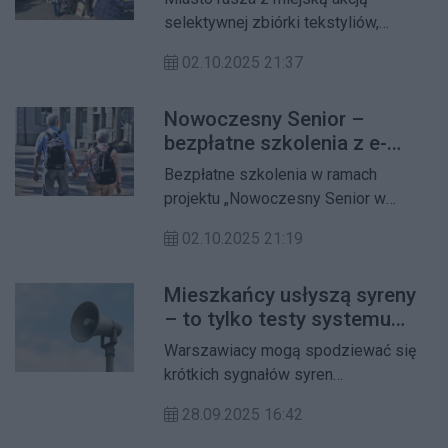
i łąkach. Mieszkańcy proszeni są o
selektywnej zbiórki tekstyliów,
zachowanie ostrożności i stosowanie
odpowiadając tym samym na
się do zaleceń weterynaryjnych.
02.10.2025 21:37
oczekiwania mieszkańców. Już od
października w każdą sobotę, w
Nowoczesny Senior –
różnych dzielnicach stolicy, będzie
bezpłatne szkolenia z e-
można oddać niezniszczone ubrania,
usług miejskich
buty czy tekstylia domowe.
Bezpłatne szkolenia w ramach
projektu „Nowoczesny Senior w
Warszawie”. Uczestnicy dowiedzą
02.10.2025 21:19
się, jak w prosty i bezpieczny sposób
korzystać z miejskich e-usług – od
Mieszkańcy usłyszą syreny
Budżetu Obywatelskiego, przez
– to tylko testy systemu
platformę mojaWarszawa, po system
alarmowego
rezerwacji wizyt i Centrum Kontaktu
Warszawiacy mogą spodziewać się
19115.
krótkich sygnałów syren
rozbrzmiewających w różnych
28.09.2025 16:42
częściach miasta między 29 września
a 3 października. To jednak tylko testy