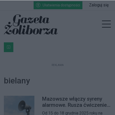
Przejdź do głównych treści
Przejdź do wyszukiwarki
Przejdź do głównego menu
Zaloguj się
Ułatwienia dostępności
enu
Prz
Bardzo ważna informacja dla podatników posiadających g
REKLAMA
bielany
Mazowsze włączy syreny
alarmowe. Rusza ćwiczenie
„Syrena-25” – mieszkańcy
Od 15 do 18 grudnia 2025 roku na