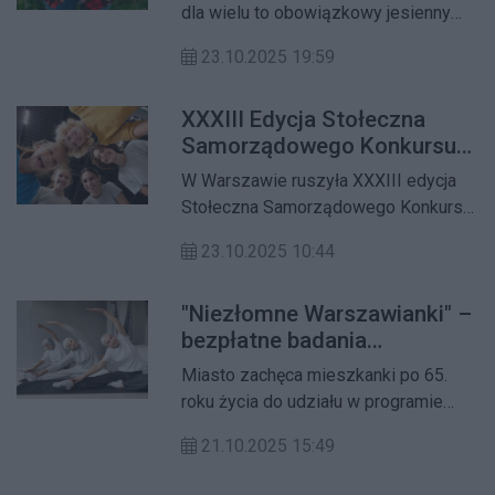
grzybobrania
kosztów ogrzewania.
dla wielu to obowiązkowy jesienny
rytuał. Ale nawet najbardziej
23.10.2025 19:59
doświadczonym grzybiarzom przyda
się przypomnienie zasad
XXXIII Edycja Stołeczna
bezpieczeństwa.
Samorządowego Konkursu
Nastolatków Ośmiu
W Warszawie ruszyła XXXIII edycja
Wspaniałych
Stołeczna Samorządowego Konkursu
Nastolatków „Ośmiu Wspaniałych” –
23.10.2025 10:44
wyjątkowej inicjatywy, która od ponad
trzech dekad promuje wśród
"Niezłomne Warszawianki" –
młodzieży postawy dobra, empatii i
bezpłatne badania
społecznego zaangażowania.
profilaktyczne dla kobiet po
Miasto zachęca mieszkanki po 65.
65. roku życia
roku życia do udziału w programie
profilaktyki osteoporozy „Niezłomne
21.10.2025 15:49
Warszawianki”. Dzięki niemu kobiety
mogą bezpłatnie sprawdzić ryzyko