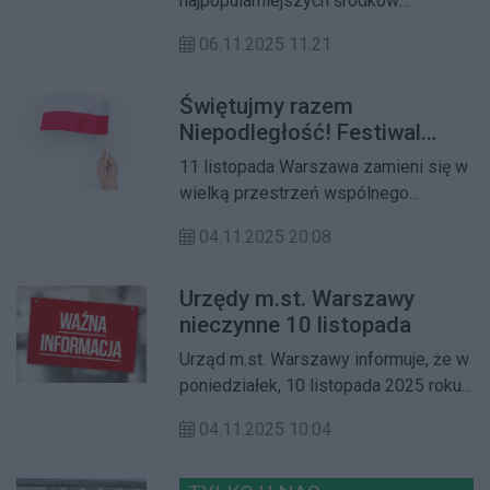
najpopularniejszych środków
transportu – szybki, wygodny i
06.11.2025 11:21
ekologiczny. Niestety, wraz z ich
rosnącą liczbą pojawia się też więcej
Świętujmy razem
kolizji i niebezpiecznych sytuacji.
Niepodległość! Festiwal
Sprawdź, jak jeździć odpowiedzialnie
„Wspólna Niepodległa” już
i bezpiecznie – dla siebie i innych
11 listopada Warszawa zamieni się w
11 listopada w Cytadeli
uczestników ruchu.
wielką przestrzeń wspólnego
świętowania! Tegoroczny Festiwal
04.11.2025 20:08
Wspólna Niepodległa to wyjątkowe
wydarzenie, które połączy pokolenia,
Urzędy m.st. Warszawy
pasje i regiony całej Polski. W Dniu
nieczynne 10 listopada
Niepodległości stolica stanie się
miejscem radości, muzyki i wspólnoty.
Urząd m.st. Warszawy informuje, że w
poniedziałek, 10 listopada 2025 roku,
wszystkie urzędy m.st. Warszawy
04.11.2025 10:04
będą nieczynne.