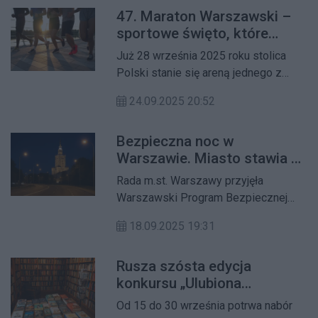
47. Maraton Warszawski –
nowego Systemu Alarmowania i
sportowe święto, które
Ostrzegania Ludności, które mają
zapisze się w historii!
poprawić bezpieczeństwo stolicy.
Już 28 września 2025 roku stolica
Polski stanie się areną jednego z
najważniejszych wydarzeń
24.09.2025 20:52
sportowych w kraju. 47. Nationale-
Nederlanden Maraton Warszawski to
Bezpieczna noc w
nie tylko największy bieg uliczny w
Warszawie. Miasto stawia na
Polsce, ale także wyjątkowe święto,
lokalne rozwiązania zamiast
które co roku łączy tysiące
Rada m.st. Warszawy przyjęła
zakazów
zawodników i kibiców.
Warszawski Program Bezpiecznej
Nocy. W ramach pilotażu nocny zakaz
18.09.2025 19:31
sprzedaży alkoholu obejmie
Śródmieście i Pragę-Północ, a
Rusza szósta edycja
działania uzupełnią częstsze patrole,
konkursu „Ulubiona
monitoring i poprawa oświetlenia w
Księgarnia Warszawy”
miejscach wskazywanych przez
Od 15 do 30 września potrwa nabór
mieszkańców.