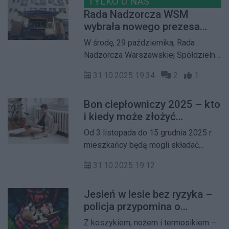
TYLKO U NAS
Rada Nadzorcza WSM
wybrała nowego prezesa
zarządu
W środę, 29 października, Rada
Nadzorcza Warszawskiej Spółdzielni
Mieszkaniowej przeprowadziła
31.10.2025 19:34
2
1
rozmowy kwalifikacyjne z
kandydatami na stanowisko prezesa
Bon ciepłowniczy 2025 – kto
zarządu. W najbliższych dniach WSM
i kiedy może złożyć
podpisze umowę z nowo wybranym
wniosek?
prezesem
Od 3 listopada do 15 grudnia 2025 r.
mieszkańcy będą mogli składać
wnioski o ustalenie prawa do bonu
31.10.2025 19:12
ciepłowniczego. Świadczenie to ma
pomóc gospodarstwom domowym
Jesień w lesie bez ryzyka –
korzystającym z ciepła
policja przypomina o
dostarczanego przez system
zasadach bezpiecznego
ciepłowniczy w pokryciu rosnących
Z koszykiem, nożem i termosikiem –