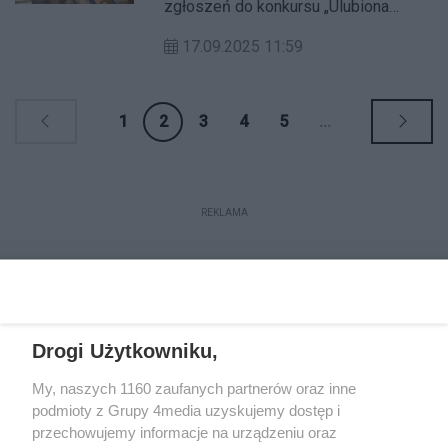
zgłoszeń do konkursu „Ulubiona
Księgarnia Warszawy”, który promuje
17.09.2025 11:59
niezależne księgarnie i antykwariaty,
przypominając, że są one ważnym
elementem miejskiej kultury.
1
2
3
4
5
...
REKLAMA
Drogi Użytkowniku,
My, naszych 1160 zaufanych partnerów oraz inne
podmioty z Grupy 4media uzyskujemy dostęp i
przechowujemy informacje na urządzeniu oraz