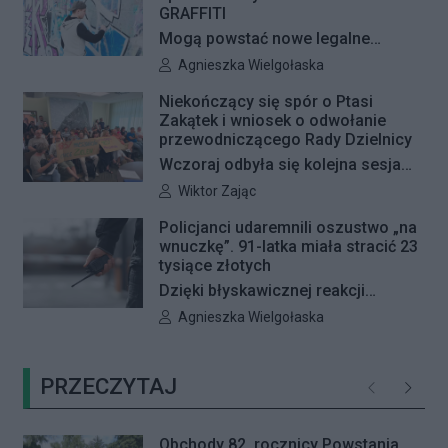
GRAFFITI
Mogą powstać nowe legalne
miejsca do wykonywania graffiti.
Autor artykułu:
Agnieszka Wielgołaska
Radna Barbara Jędrzejczyk złożyła
Niekończący się spór o Ptasi
interpelację, w której proponuje
Zakątek i wniosek o odwołanie
wyznaczenie kolejnych stref FREE
przewodniczącego Rady Dzielnicy
GRAFFITI we współpracy z
Wczoraj odbyła się kolejna sesja
Zarządem Dróg Miejskich.
poświęcona procedowaniu
Autor artykułu:
Wiktor Zając
obywatelskiego projektu uchwały
Policjanci udaremnili oszustwo „na
Rady Dzielnicy Żoliborz w sprawie
wnuczkę”. 91-latka miała stracić 23
zaniechania budowy zespołu
tysiące złotych
przedszkolno-żłobkowego przy ul.
Dzięki błyskawicznej reakcji
Ficowskiego. Po blisko pięciu
kryminalnych 91-letnia mieszkanka
Autor artykułu:
Agnieszka Wielgołaska
godzinach obrady zostały
Warszawy nie padła ofiarą
przerwane. Ich kontynuację
oszustów działających metodą „na
zaplanowano na koniec sierpnia
PRZECZYTAJ
wnuczkę”. Policjanci zatrzymali 32-
Poprzednie
Następ
letniego mężczyznę w chwili, gdy
przyszedł odebrać przygotowane
Obchody 82. rocznicy Powstania