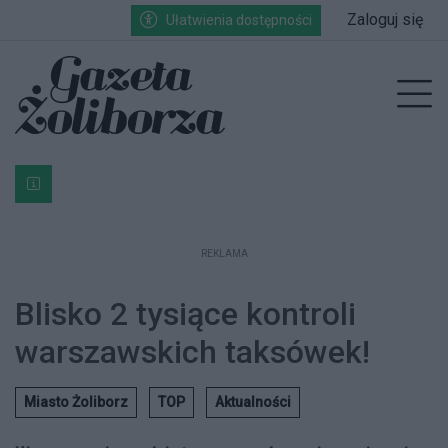
Przejdź do głównych treści
Przejdź do wyszukiwarki
Przejdź do głównego menu
Zaloguj się
Ułatwienia dostępności
enu
Prz
Bardzo ważna informacja dla podatników posiadających g
REKLAMA
Blisko 2 tysiące kontroli
warszawskich taksówek!
Miasto Żoliborz
TOP
Aktualności