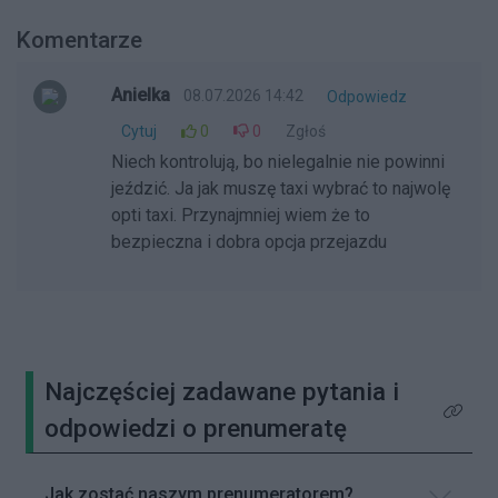
Komentarze
Anielka
08.07.2026 14:42
Odpowiedz
Cytuj
0
0
Zgłoś
Niech kontrolują, bo nielegalnie nie powinni
jeździć. Ja jak muszę taxi wybrać to najwolę
opti taxi. Przynajmniej wiem że to
bezpieczna i dobra opcja przejazdu
Najczęściej zadawane pytania i
Kliknij 
odpowiedzi o prenumeratę
Jak zostać naszym prenumeratorem?