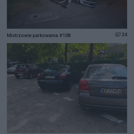
Liczba zd
24
Mistrzowie parkowania #108