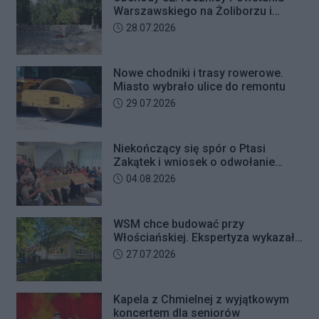
przez seniorkę 23 tysiące złotych.
Warszawskiego na Żoliborzu i
Mężczyzna usłyszał zarzut
Bielanach
Data dodania artykułu:
28.07.2026
usiłowania oszustwa i decyzją sądu
trafił na trzy miesiące do aresztu.
Nowe chodniki i trasy rowerowe.
Miasto wybrało ulice do remontu
Data dodania artykułu:
29.07.2026
Niekończący się spór o Ptasi
Zakątek i wniosek o odwołanie
przewodniczącego Rady Dzielnicy
Data dodania artykułu:
04.08.2026
WSM chce budować przy
Włościańskiej. Ekspertyza wykazała
problemy z gruntem pod
Data dodania artykułu:
27.07.2026
przedszkolem
Kapela z Chmielnej z wyjątkowym
koncertem dla seniorów