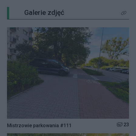
Galerie zdjęć
Kliknij 
Liczba zd
23
Mistrzowie parkowania #111