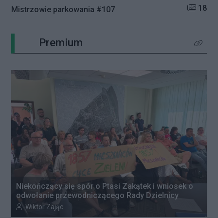
Liczba zd
18
Mistrzowie parkowania #107
Premium
Kliknij 
Niekończący się spór o Ptasi Zakątek i wniosek o
odwołanie przewodniczącego Rady Dzielnicy
Autor artykułu:
Wiktor Zając