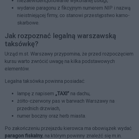
niezaewidencjonowanie wykonanej usługi,
wydanie paragonu z fikcyjnym numerem NIP i nazwą
nieistniejącej firmy, co stanowi przestępstwo karno-
skarbowe.
Jak rozpoznać legalną warszawską
taksówkę?
Urząd m.st. Warszawy przypomina, że przed rozpoczęciem
kursu warto zwrócić uwagę na kilka podstawowych
elementów.
Legalna taksówka powinna posiadać:
lampę z napisem
„TAXI”
na dachu,
żółto-czerwony pas w barwach Warszawy na
przednich drzwiach,
numer boczny oraz herb miasta.
Po zakończeniu przejazdu kierowca ma obowiązek wydać
paragon fiskalny
, na którym powinny znaleźć się m.in.