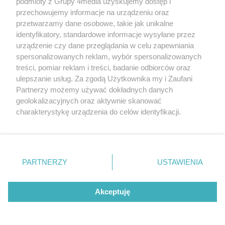
podmioty z Grupy 4media uzyskujemy dostęp i
REKLAMA
przechowujemy informacje na urządzeniu oraz
przetwarzamy dane osobowe, takie jak unikalne
identyfikatory, standardowe informacje wysyłane przez
urządzenie czy dane przeglądania w celu zapewniania
spersonalizowanych reklam, wybór spersonalizowanych
treści, pomiar reklam i treści, badanie odbiorców oraz
REKLAMA
ulepszanie usług. Za zgodą Użytkownika my i Zaufani
Partnerzy możemy używać dokładnych danych
geolokalizacyjnych oraz aktywnie skanować
charakterystykę urządzenia do celów identyfikacji.
Ponieważ cenimy Twoją prywatność, prosimy o zgodę na
korzystanie z tych technologii poprzez kliknięcie
„Akceptuję”. Zgoda jest dobrowolna i zawsze możesz ją
zmienić/wycofać klikając przycisk ustawień prywatności
PARTNERZY
USTAWIENIA
znajdujący się w lewym dolnym rogu strony
. Niektóre
rodzaje przetwarzania danych nie wymagają zgody
użytkownika, ale masz prawo sprzeciwić się takiemu
Reklama
Kontakt
Regulamin
Dystrybucja
Akceptuję
Regulamin prenumeraty
Polityka Prywatności
przetwarzaniu. Preferencje będą miały zastosowania tylko
na tej witrynie.