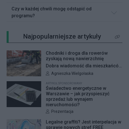
Czy w każdej chwili mogę odstąpić od
programu?
Najpopularniejsze artykuły
Kliknij 
Chodniki i droga dla rowerów
zyskają nową nawierzchnię
Dobra wiadomość dla mieszkańców
Woli i Żoliborza. Zarząd Dróg
Autor artykułu:
Agnieszka Wielgołaska
Miejskich przygotowuje kolejne
ARTYKUŁ SPONSOROWANY
remonty infrastruktury dla pieszych
Świadectwo energetyczne w
i rowerzystów. Oferty w
Warszawie – jak przyspieszyć
sprzedaż lub wynajem
przetargach zostały już otwarte, a
nieruchomości?
jeśli wszystko przebiegnie zgodnie
Autor artykułu:
Prezentacja
z planem, nowe nawierzchnie
pojawią się jeszcze w tym roku.
Legalne graffiti? Jest interpelacja w
sprawie nowych stref FREE