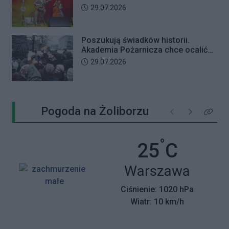
Data dodania artykułu:
29.07.2026
Poszukują świadków historii.
Akademia Pożarnicza chce ocalić
wspomnienia z pamiętnego strajku
Data dodania artykułu:
29.07.2026
Pogoda na Żoliborzu
Poprzednie
Następne
Kliknij 
°
Temperatu
25
C
Miasto:
Warszawa
Ciśnienie: 1020 hPa
Wiatr: 10 km/h