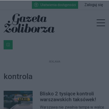
Przejdź do głównych treści
Przejdź do wyszukiwarki
Przejdź do głównego menu
Zaloguj się
Ułatwienia dostępności
enu
Prz
Bardzo ważna informacja dla podatników posiadających g
REKLAMA
kontrola
Blisko 2 tysiące kontroli
warszawskich taksówek!
Warszawa nie zwalnia tempa w walce