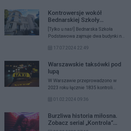
Zarząd Spółdzielni od lat ukrywa
Kontrowersje wokół
informacje, komu wynajmuje lokale.
Bednarskiej Szkoły
Sprawą zainteresował się inspektor
Podstawowej na Żoliborzu
nadzoru budowlanego
[Tylko u nas!] Bednarska Szkoła
Dziennikarskim. Trwa
Podstawowa zajmuje dwa budynki na
interwencja PINB
Żoliborzu Dziennikarskim niezgodnie
17.07.2024 22:49
z miejscowym planem
zagospodarowania przestrzennego.
Warszawskie taksówki pod
Obecnie trwa postępowanie
lupą
administracyjne prowadzone przez
Powiatowy Inspektorat Nadzoru
W Warszawie przeprowadzono w
Budowlanego.
2023 roku łącznie 1835 kontroli
pojazdów prowadzących przewozy
01.02.2024 09:36
osobowe. Z danych wynika, że coraz
mniej usług świadczonych jest
Burzliwa historia miłosna.
nielegalnie. Wzrosło za to
Zobacz serial „Kontrola”
zainteresowania uzyskaniem legalnej
reżyserki z Żoliborza
licencji na świadczenie usług