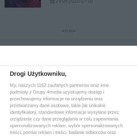
29.09.2020 07:10
transportowych.
REKLAMA
Drogi Użytkowniku,
My, naszych 1162 zaufanych partnerów oraz inne
podmioty z Grupy 4media uzyskujemy dostęp i
przechowujemy informacje na urządzeniu oraz
przetwarzamy dane osobowe, takie jak unikalne
Reklama
Kontakt
Regulamin
Dystrybucja
identyfikatory, standardowe informacje wysyłane przez
Regulamin prenumeraty
Polityka Prywatności
urządzenie czy dane przeglądania w celu zapewniania
spersonalizowanych reklam, wybór spersonalizowanych
treści, pomiar reklam i treści, badanie odbiorców oraz
Zapisz się do newslettera