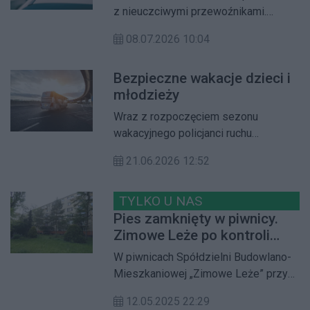
z nieuczciwymi przewoźnikami.
Ujawniono kierowców bez prawa
08.07.2026 10:04
jazdy, pod wpływem alkoholu i z
fałszywymi dokumentami.
Bezpieczne wakacje dzieci i
młodzieży
Wraz z rozpoczęciem sezonu
wakacyjnego policjanci ruchu
drogowego będą prowadzić
21.06.2026 12:52
wzmożone kontrole autobusów
przewożących dzieci i młodzież na
letni wypoczynek. Działania mają na
TYLKO U NAS
celu zwiększenie bezpieczeństwa
Pies zamknięty w piwnicy.
uczestników wyjazdów oraz
Zimowe Leże po kontroli
wyeliminowanie z ruchu pojazdów
inspektora nadzoru
W piwnicach Spółdzielni Budowlano-
niespełniających wymaganych norm.
budowlanego
Mieszkaniowej „Zimowe Leże” przy
ul. Słowackiego 27/33 znajduje się
12.05.2025 22:29
kilkanaście nielegalnych mieszkań.