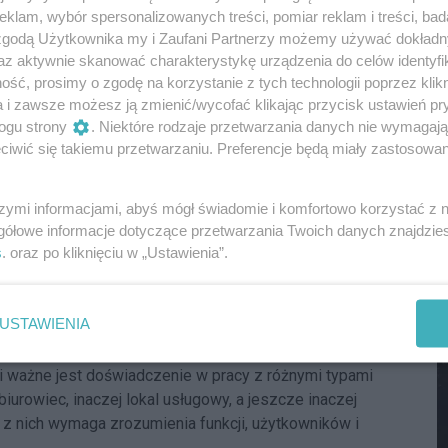
klam, wybór spersonalizowanych treści, pomiar reklam i treści, bad
e do zarządzania nieruchomością?
M
 zgodą Użytkownika my i Zaufani Partnerzy możemy używać dokład
zych kryteriów wyboru nieruchomości komercyjnej jest
az aktywnie skanować charakterystykę urządzenia do celów identyfi
e się, że podpisanie umowy to dopiero początek
ść, prosimy o zgodę na korzystanie z tych technologii poprzez klikn
: reakcja na zgłoszenia, komunikacja, utrzymanie
a i zawsze możesz ją zmienić/wycofać klikając przycisk ustawień pr
i powierzchni i zrozumienie potrzeb biznesu.
ogu strony
. Niektóre rodzaje przetwarzania danych nie wymagaj
iwić się takiemu przetwarzaniu. Preferencje będą miały zastosowania
arządza nimi długoterminowo, może być dla najemcy
ypadku firm, które potrzebują stabilnego miejsca pracy,
szymi informacjami, abyś mógł świadomie i komfortowo korzystać z
o możliwości rozwoju w ramach jednej lokalizacji.
gółowe informacje dotyczące przetwarzania Twoich danych znajdzi
s
. oraz po kliknięciu w „Ustawienia”.
 takim modelu. Jako właściciel i zarządca nieruchomości
o przez pryzmat wolnych metrów kwadratowych, ale także
nego użytkowania przez najemców.
M
USTAWIENIA
i obiektów ma znaczenie
 ważne jest doświadczenie w pracy z różnymi typami
iurowiec, inaczej lokal usługowy, a jeszcze inaczej
 z nich wymaga zrozumienia funkcji, użytkowników i