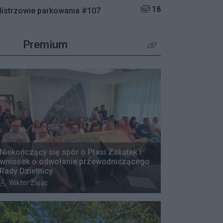
Liczba zdjęć w galerii:
18
istrzowie parkowania #107
Premium
Kliknij aby zobaczyć wię
Niekończący się spór o Ptasi Zakątek i
wniosek o odwołanie przewodniczącego
Rady Dzielnicy
Autor artykułu:
Wiktor Zając