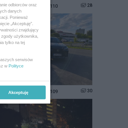
anie odbiorców oraz
Liczba zdjęć w galerii:
28
istrzowie parkowania #110
nych danych
kacji. Ponieważ
ięcie „Akceptuję”.
ywatności znajdujący
ą zgody użytkownika,
 tylko na tej
 naszych serwisów
esz w
Polityce
Liczba zdjęć w galerii:
30
istrzowie parkowania #109
Akceptuję