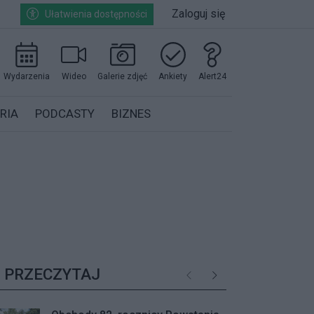
Zaloguj się
Ułatwienia dostępności
Wydarzenia
Wideo
Galerie zdjęć
Ankiety
Alert24
RIA
PODCASTY
BIZNES
PRZECZYTAJ
Poprzednie
Następne