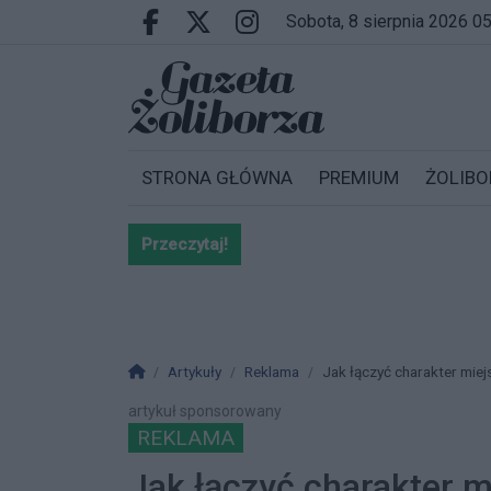
Przejdź do głównych treści
Przejdź do wyszukiwarki
Przejdź do głównego menu
sobota, 8 sierpnia 2026 0
Facebook.com
X.com
Instagram.com
STRONA GŁÓWNA
PREMIUM
ŻOLIBO
Przeczytaj!
Bardzo ważna informacja dla po
Strona główna
Artykuły
Reklama
Jak łączyć charakter miej
artykuł sponsorowany
REKLAMA
Jak łączyć charakter m