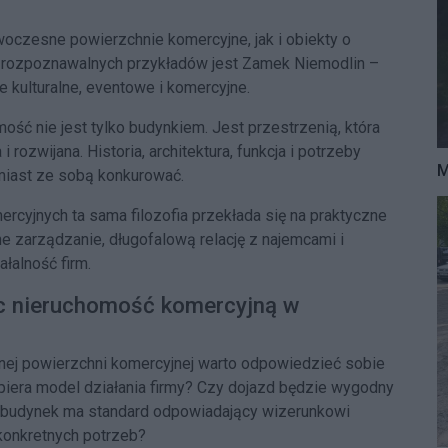
czesne powierzchnie komercyjne, jak i obiekty o
j rozpoznawalnych przykładów jest Zamek Niemodlin –
je kulturalne, eventowe i komercyjne.
ść nie jest tylko budynkiem. Jest przestrzenią, która
rozwijana. Historia, architektura, funkcja i potrzeby
M
iast ze sobą konkurować.
cyjnych ta sama filozofia przekłada się na praktyczne
e zarządzanie, długofalową relację z najemcami i
ałalność firm.
ąc nieruchomość komercyjną w
nnej powierzchni komercyjnej warto odpowiedzieć sobie
spiera model działania firmy? Czy dojazd będzie wygodny
y budynek ma standard odpowiadający wizerunkowi
onkretnych potrzeb?