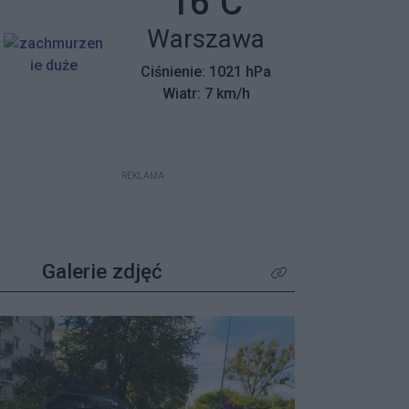
Temperatura:
16
C
mieszkańców z wyjątkowym
Miasto:
Warszawa
apelem – poszukiwane są osoby,
które pamiętają tamte dni,
Ciśnienie: 1021 hPa
wspierały protestujących lub były
Wiatr: 7 km/h
świadkami wydarzeń.
REKLAMA
Galerie zdjęć
Kliknij aby zobaczyć wię