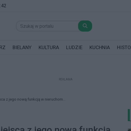
5:42
RZ
BIELANY
KULTURA
LUDZIE
KUCHNIA
HISTO
REKLAMA
datników posiadających garaż!
sca z jego nową funkcją w nieruchom...
iejsca z jego nową funkcją