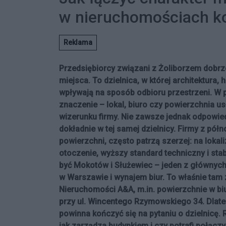
w nieruchomościach k
Reklama
Przedsiębiorcy związani z Żoliborzem dobrz
miejsca. To dzielnica, w której architektura, 
wpływają na sposób odbioru przestrzeni. W 
znaczenie – lokal, biuro czy powierzchnia u
wizerunku firmy. Nie zawsze jednak odpowi
dokładnie w tej samej dzielnicy. Firmy z pó
powierzchni, często patrzą szerzej: na loka
otoczenie, wyższy standard techniczny i sta
być Mokotów i Służewiec – jeden z głównych
w Warszawie i wynajem biur. To właśnie tam 
Nieruchomości A&A, m.in. powierzchnie w bi
przy ul. Wincentego Rzymowskiego 34. Dla
powinna kończyć się na pytaniu o dzielnicę. R
jak zarządza budynkiem i czy potrafi połącz