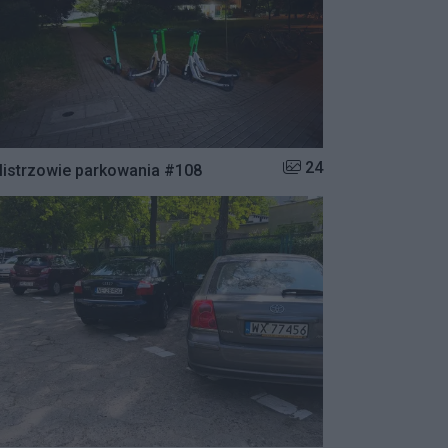
Liczba zdjęć w galerii:
24
istrzowie parkowania #108