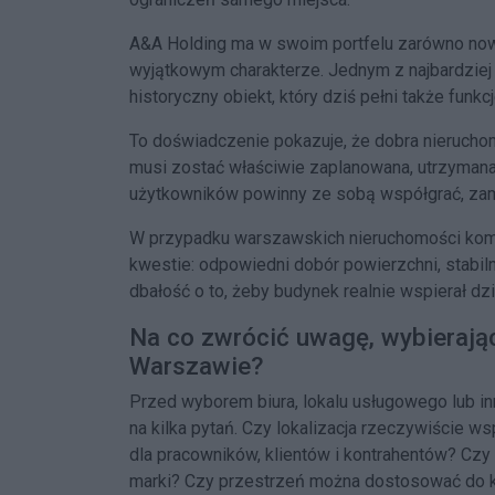
A&A Holding ma w swoim portfelu zarówno nowo
wyjątkowym charakterze. Jednym z najbardzie
historyczny obiekt, który dziś pełni także funkc
To doświadczenie pokazuje, że dobra nieruchomo
musi zostać właściwie zaplanowana, utrzymana i 
użytkowników powinny ze sobą współgrać, zam
W przypadku warszawskich nieruchomości komer
kwestie: odpowiedni dobór powierzchni, stabiln
dbałość o to, żeby budynek realnie wspierał dzi
Na co zwrócić uwagę, wybieraj
Warszawie?
Przed wyborem biura, lokalu usługowego lub i
na kilka pytań. Czy lokalizacja rzeczywiście w
dla pracowników, klientów i kontrahentów? Cz
marki? Czy przestrzeń można dostosować do k