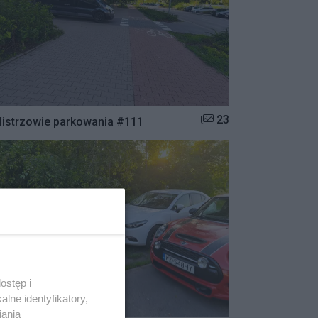
Liczba zdjęć w galerii:
23
istrzowie parkowania #111
ostęp i
lne identyfikatory,
iania