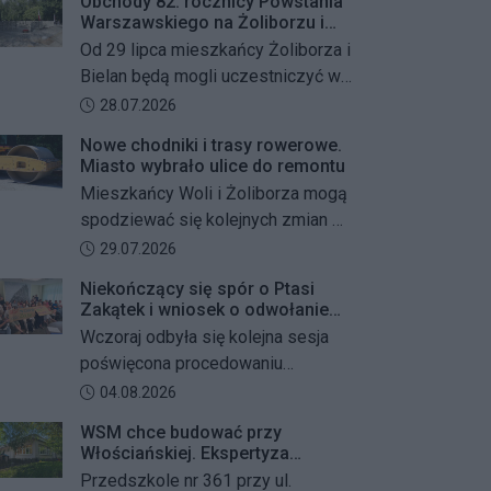
Obchody 82. rocznicy Powstania
Warszawskiego na Żoliborzu i
Bielanach
Od 29 lipca mieszkańcy Żoliborza i
Bielan będą mogli uczestniczyć w
szeregu kolejnych wydarzeń
Data dodania artykułu:
28.07.2026
upamiętniających 82. rocznicę
Nowe chodniki i trasy rowerowe.
Powstania Warszawskiego oraz
Miasto wybrało ulice do remontu
żołnierzy Armii Krajowej Obwodu
Mieszkańcy Woli i Żoliborza mogą
„Żywiciel”. W programie znalazły
spodziewać się kolejnych zmian w
się akcje porządkowania miejsc
miejskiej przestrzeni. Warszawa
Data dodania artykułu:
29.07.2026
pamięci, uroczystości patriotyczne,
przygotowuje remonty chodników i
spotkania z powstańcami oraz
Niekończący się spór o Ptasi
dróg dla rowerów na kilku ważnych
Zakątek i wniosek o odwołanie
wspólne oddanie hołdu bohaterom
ulicach obu dzielnic. Wykonawcy
przewodniczącego Rady
Wczoraj odbyła się kolejna sesja
mają zostać wybrani w przetargu, a
Dzielnicy
poświęcona procedowaniu
wszystkie prace mają zakończyć
obywatelskiego projektu uchwały
Data dodania artykułu:
04.08.2026
się jeszcze w tym roku.
Rady Dzielnicy Żoliborz w sprawie
WSM chce budować przy
zaniechania budowy zespołu
Włościańskiej. Ekspertyza
przedszkolno-żłobkowego przy ul.
wykazała problemy z gruntem
Przedszkole nr 361 przy ul.