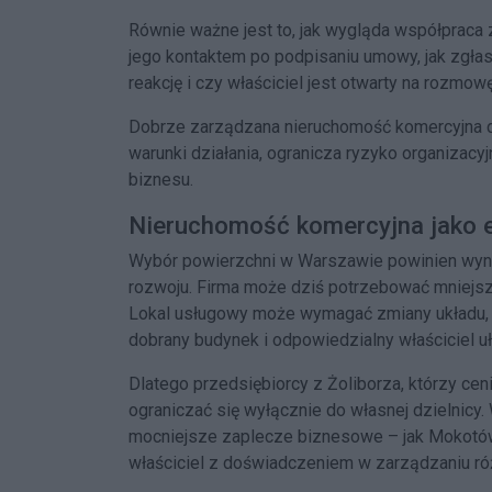
Równie ważne jest to, jak wygląda współpraca 
jego kontaktem po podpisaniu umowy, jak zgłas
reakcję i czy właściciel jest otwarty na rozmow
Dobrze zarządzana nieruchomość komercyjna daj
warunki działania, ogranicza ryzyko organizacy
biznesu.
Nieruchomość komercyjna jako e
Wybór powierzchni w Warszawie powinien wynik
rozwoju. Firma może dziś potrzebować mniejsz
Lokal usługowy może wymagać zmiany układu, i
dobrany budynek i odpowiedzialny właściciel uł
Dlatego przedsiębiorcy z Żoliborza, którzy ceni
ograniczać się wyłącznie do własnej dzielnicy.
mocniejsze zaplecze biznesowe – jak Mokotów i
właściciel z doświadczeniem w zarządzaniu ró