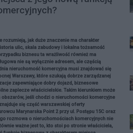
omercyjnych?
e rozumieją, jak duże znaczenie ma charakter
historia ulic, skala zabudowy i lokalna tożsamość
przypadku biznesu ta wrażliwość również ma
sługowa nie są wyłącznie adresem, ale częścią
ednia nieruchomość komercyjna musi znajdować się
łnocnej Warszawy, które szukają dobrze zarządzanej
lizacje zapewniające dobry dojazd, biznesowe
bilne zaplecze właścicielskie. Takim kierunkiem może
 obszarów, jeśli chodzi o nieruchomości komercyjne
znajduje się część warszawskiej oferty
urowcu Marynarska Point 2 przy ul. Postępu 15C oraz
tego rozmowa o nieruchomościach komercyjnych nie
ównie ważne jest to, kto stoi po stronie właściciela,
yć funkcję biznesową z charakterem miejsca.