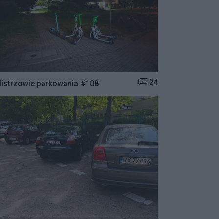
Liczba zdjęć w galerii:
24
istrzowie parkowania #108