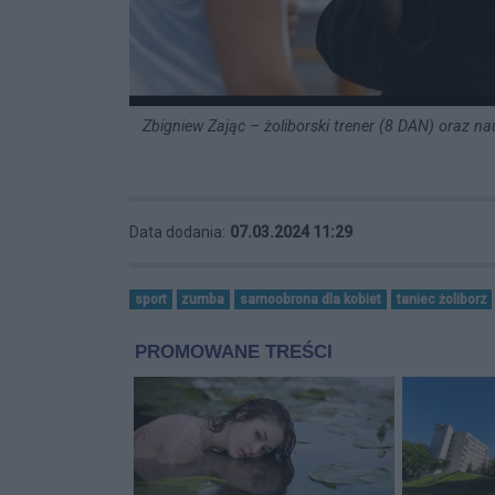
Zbigniew Zając – żoliborski trener (8 DAN) oraz na
Data dodania:
07.03.2024 11:29
sport
zumba
samoobrona dla kobiet
taniec żoliborz