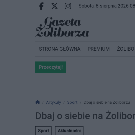
Przejdź do głównych treści
Przejdź do wyszukiwarki
Przejdź do głównego menu
sobota, 8 sierpnia 2026 0
Facebook.com
X.com
Instagram.com
STRONA GŁÓWNA
PREMIUM
ŻOLIBO
Przeczytaj!
Bardzo ważna informacja dla po
Strona główna
Artykuły
Sport
Dbaj o siebie na Żoliborzu
Dbaj o siebie na Żolibo
Sport
Aktualności