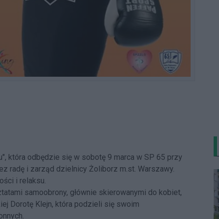
u", która odbędzie się w sobotę 9 marca w SP 65 przy
z radę i zarząd dzielnicy Żoliborz m.st. Warszawy.
ści i relaksu.
ztatami samoobrony, głównie skierowanymi do kobiet,
j Dorotę Klejn, która podzieli się swoim
onnych.