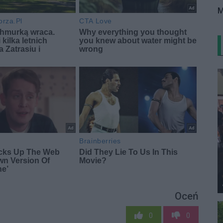
M
Oceń
0
0