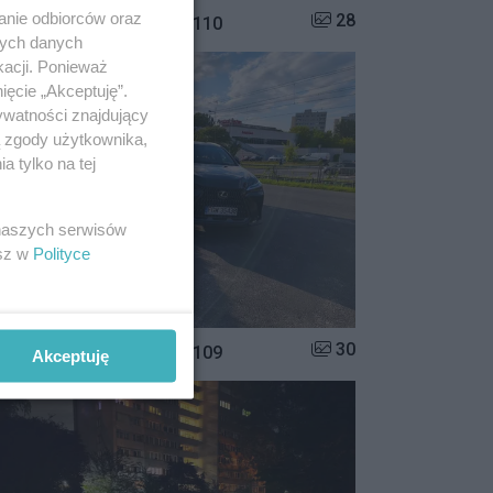
anie odbiorców oraz
Liczba zdjęć w galerii:
28
istrzowie parkowania #110
nych danych
kacji. Ponieważ
ięcie „Akceptuję”.
ywatności znajdujący
ą zgody użytkownika,
 tylko na tej
 naszych serwisów
esz w
Polityce
Liczba zdjęć w galerii:
30
istrzowie parkowania #109
Akceptuję