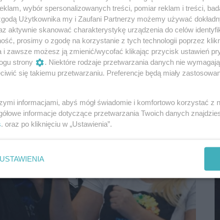
klam, wybór spersonalizowanych treści, pomiar reklam i treści, bad
kampanii wyborczej KO, a zwłaszcza Doroty Klejn za
M
 zgodą Użytkownika my i Zaufani Partnerzy możemy używać dokład
że w gorącym czasie przedwyborczym wszystko kojarzy
az aktywnie skanować charakterystykę urządzenia do celów identyfi
ść, prosimy o zgodę na korzystanie z tych technologii poprzez klikn
a i zawsze możesz ją zmienić/wycofać klikając przycisk ustawień pr
ogu strony
. Niektóre rodzaje przetwarzania danych nie wymagaj
iwić się takiemu przetwarzaniu. Preferencje będą miały zastosowania
szymi informacjami, abyś mógł świadomie i komfortowo korzystać z
gółowe informacje dotyczące przetwarzania Twoich danych znajdzi
s
. oraz po kliknięciu w „Ustawienia”.
M
USTAWIENIA