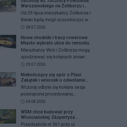
Obchody 82. rocznicy Powstania
Warszawskiego na Żoliborzu i
Bielanach
Od 29 lipca mieszkańcy Żoliborza i
Bielan będą mogli uczestniczyć w
szeregu kolejnych wydarzeń
Data dodania artykułu:
28.07.2026
upamiętniających 82. rocznicę
Nowe chodniki i trasy rowerowe.
Powstania Warszawskiego oraz
Miasto wybrało ulice do remontu
żołnierzy Armii Krajowej Obwodu
Mieszkańcy Woli i Żoliborza mogą
„Żywiciel”. W programie znalazły
spodziewać się kolejnych zmian w
się akcje porządkowania miejsc
miejskiej przestrzeni. Warszawa
Data dodania artykułu:
29.07.2026
pamięci, uroczystości patriotyczne,
przygotowuje remonty chodników i
spotkania z powstańcami oraz
Niekończący się spór o Ptasi
dróg dla rowerów na kilku ważnych
Zakątek i wniosek o odwołanie
wspólne oddanie hołdu bohaterom
ulicach obu dzielnic. Wykonawcy
przewodniczącego Rady
Wczoraj odbyła się kolejna sesja
mają zostać wybrani w przetargu, a
Dzielnicy
poświęcona procedowaniu
wszystkie prace mają zakończyć
obywatelskiego projektu uchwały
Data dodania artykułu:
04.08.2026
się jeszcze w tym roku.
Rady Dzielnicy Żoliborz w sprawie
WSM chce budować przy
zaniechania budowy zespołu
Włościańskiej. Ekspertyza
przedszkolno-żłobkowego przy ul.
wykazała problemy z gruntem
Przedszkole nr 361 przy ul.