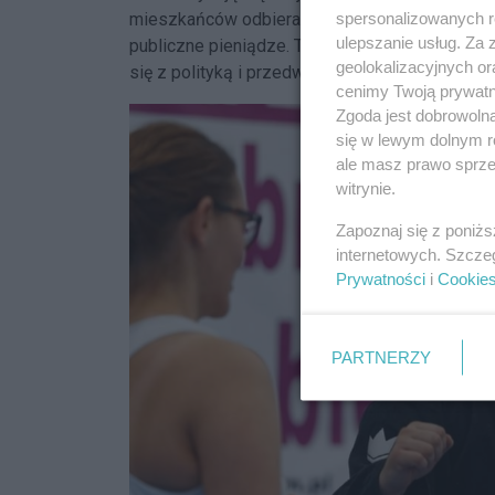
spersonalizowanych re
mieszkańców odbiera wydarzenie jako element 
ulepszanie usług. Za
publiczne pieniądze. To chyba nieuniknione, 
geolokalizacyjnych or
się z polityką i przedwyborczą agitacją.
cenimy Twoją prywatno
Zgoda jest dobrowoln
się w lewym dolnym r
ale masz prawo sprzec
witrynie.
Zapoznaj się z poniż
internetowych. Szcze
Prywatności
i
Cookie
PARTNERZY