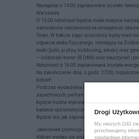
Następnie o 14:00 zaplanowane zostało tanec
Warszawa.
O 15:00 natomiast będzie miała miejsce niezwykła
samoobrony nastawionej na umiejętność obezwł
Team. W trakcie zajęć uczestnicy będą mieli 
odparcia ataku fizycznego. Istniejący na Żolibo
walki (judo, ju-jitsu, kickboxing, aikido) oraz 
– żoliborski trener (8 DAN) oraz nauczyciel i 
Natomiast o 16:00 zaplanowana została energ
Na zakończenie dnia, o godz. 17:00, rozpocznie 
kobiet!
Podczas wydarzenia będzie możliwość uczestni
zapachowych, perfum i florystycznych. Będzie
będzie można wykonać pomiary glukozy, ciśnien
badania spirometryczne.
Drogi Użytkow
Będzie też, jak zapowiadają organizatorzy, pys
My, naszych 1162 zau
Jakkolwiek promocja sportu i aktywności fizycz
przechowujemy informa
Kobiet wydają się inicjatywą sensowną i wielu 
standardowe informac