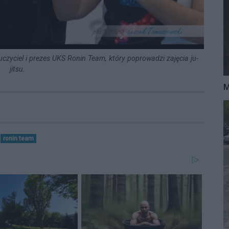
uczyciel i prezes UKS Ronin Team, który poprowadzi zajęcia ju-
jitsu.
M
ronin team