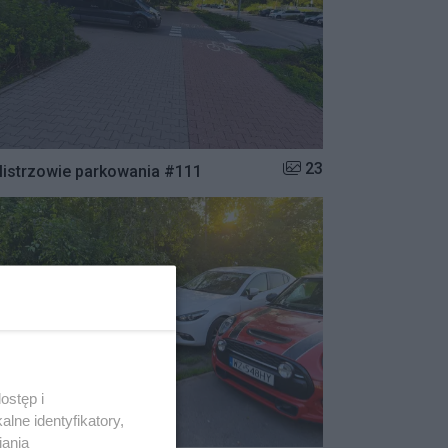
Liczba zdjęć w galerii:
23
istrzowie parkowania #111
ostęp i
lne identyfikatory,
iania