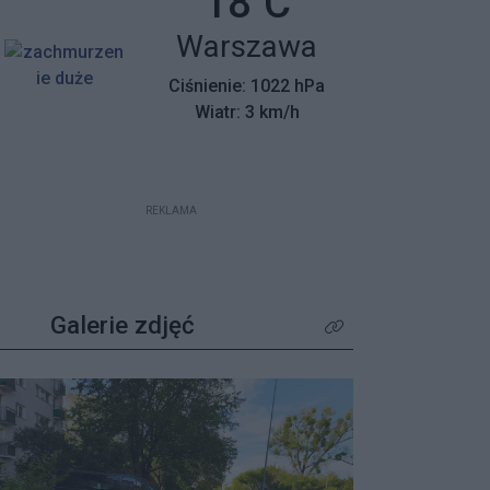
Temperatura:
18
C
mieszkańców z wyjątkowym
Miasto:
Warszawa
apelem – poszukiwane są osoby,
które pamiętają tamte dni,
Ciśnienie: 1022 hPa
wspierały protestujących lub były
Wiatr: 3 km/h
świadkami wydarzeń.
REKLAMA
Galerie zdjęć
Kliknij aby zobaczyć wię