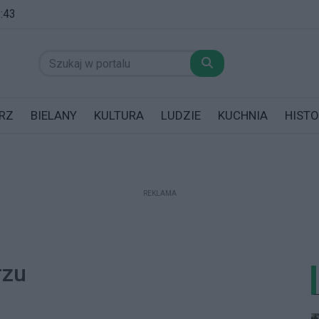
8:43
RZ
BIELANY
KULTURA
LUDZIE
KUCHNIA
HISTO
REKLAMA
datników posiadających garaż!
rzu