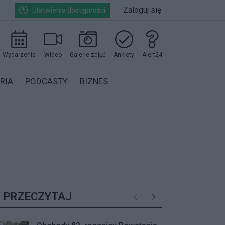
Zaloguj się
Ułatwienia dostępności
Wydarzenia
Wideo
Galerie zdjęć
Ankiety
Alert24
RIA
PODCASTY
BIZNES
PRZECZYTAJ
Poprzednie
Następne