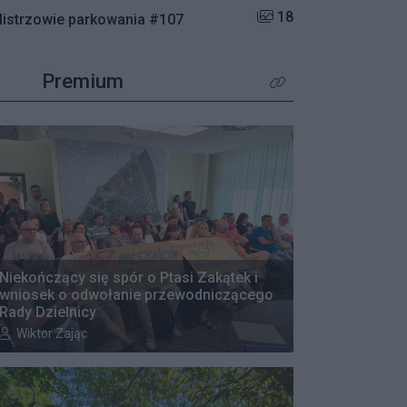
Liczba zdjęć w galerii:
18
istrzowie parkowania #107
Premium
Kliknij aby zobaczyć wię
Niekończący się spór o Ptasi Zakątek i
wniosek o odwołanie przewodniczącego
Rady Dzielnicy
Autor artykułu:
Wiktor Zając