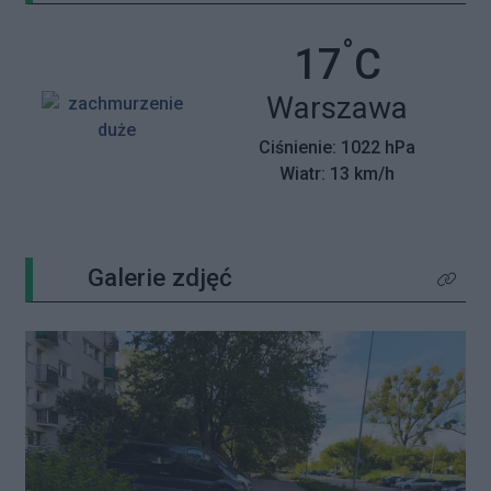
°
Temperatu
17
C
Miasto:
Warszawa
Ciśnienie: 1022 hPa
Wiatr: 13 km/h
Galerie zdjęć
Kliknij 