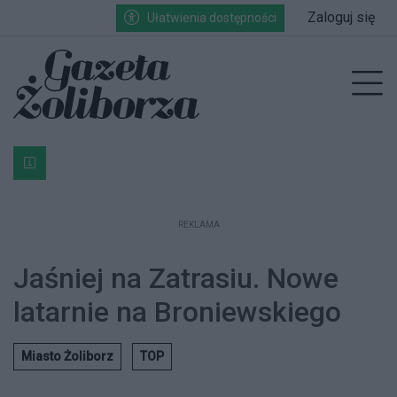
Przejdź do głównych treści
Przejdź do wyszukiwarki
Przejdź do głównego menu
Zaloguj się
Ułatwienia dostępności
enu
Prz
Bardzo ważna informacja dla podatników posiadających g
REKLAMA
Jaśniej na Zatrasiu. Nowe
latarnie na Broniewskiego
Miasto Żoliborz
TOP