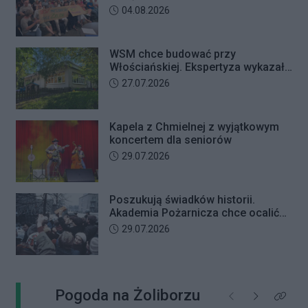
przewodniczącego Rady Dzielnicy
Data dodania artykułu:
04.08.2026
WSM chce budować przy
Włościańskiej. Ekspertyza wykazała
problemy z gruntem pod
Data dodania artykułu:
27.07.2026
przedszkolem
Kapela z Chmielnej z wyjątkowym
koncertem dla seniorów
Data dodania artykułu:
29.07.2026
Poszukują świadków historii.
Akademia Pożarnicza chce ocalić
wspomnienia z pamiętnego strajku
Data dodania artykułu:
29.07.2026
Pogoda na Żoliborzu
Poprzednie
Następne
Kliknij 