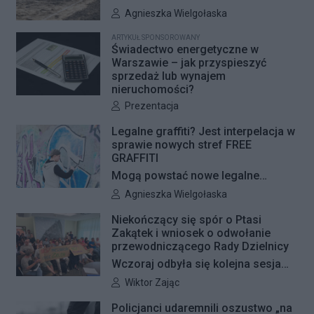
Woli i Żoliborza. Zarząd Dróg
Autor artykułu:
Agnieszka Wielgołaska
Miejskich przygotowuje kolejne
ARTYKUŁ SPONSOROWANY
remonty infrastruktury dla pieszych
Świadectwo energetyczne w
i rowerzystów. Oferty w
Warszawie – jak przyspieszyć
sprzedaż lub wynajem
przetargach zostały już otwarte, a
nieruchomości?
jeśli wszystko przebiegnie zgodnie
Autor artykułu:
Prezentacja
z planem, nowe nawierzchnie
pojawią się jeszcze w tym roku.
Legalne graffiti? Jest interpelacja w
sprawie nowych stref FREE
GRAFFITI
Mogą powstać nowe legalne
miejsca do wykonywania graffiti.
Autor artykułu:
Agnieszka Wielgołaska
Radna Barbara Jędrzejczyk złożyła
Niekończący się spór o Ptasi
interpelację, w której proponuje
Zakątek i wniosek o odwołanie
wyznaczenie kolejnych stref FREE
przewodniczącego Rady Dzielnicy
GRAFFITI we współpracy z
Wczoraj odbyła się kolejna sesja
Zarządem Dróg Miejskich.
poświęcona procedowaniu
Autor artykułu:
Wiktor Zając
obywatelskiego projektu uchwały
Policjanci udaremnili oszustwo „na