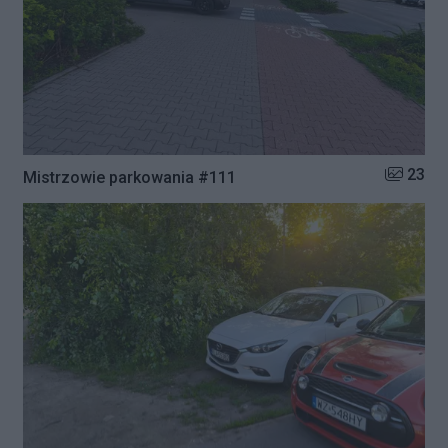
Liczba zd
23
Mistrzowie parkowania #111