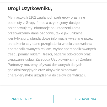
Drogi Użytkowniku,
My, naszych 1162 zaufanych partnerów oraz inne
podmioty z Grupy 4media uzyskujemy dostęp i
przechowujemy informacje na urządzeniu oraz
przetwarzamy dane osobowe, takie jak unikalne
Reklama
Kontakt
Regulamin
Dystrybucja
identyfikatory, standardowe informacje wysyłane przez
Regulamin prenumeraty
Polityka Prywatności
urządzenie czy dane przeglądania w celu zapewniania
spersonalizowanych reklam, wybór spersonalizowanych
treści, pomiar reklam i treści, badanie odbiorców oraz
Zapisz się do newslettera
ulepszanie usług. Za zgodą Użytkownika my i Zaufani
Dołącz do grona ludzi najlepiej poinformowanych!
Partnerzy możemy używać dokładnych danych
geolokalizacyjnych oraz aktywnie skanować
Zapisz się »
charakterystykę urządzenia do celów identyfikacji.
Ponieważ cenimy Twoją prywatność, prosimy o zgodę na
korzystanie z tych technologii poprzez kliknięcie
Szukaj
„Akceptuję”. Zgoda jest dobrowolna i zawsze możesz ją
zmienić/wycofać klikając przycisk ustawień prywatności
PARTNERZY
USTAWIENIA
znajdujący się w lewym dolnym rogu strony
. Niektóre
Facebook.com
X.com
Instagram.com
rodzaje przetwarzania danych nie wymagają zgody