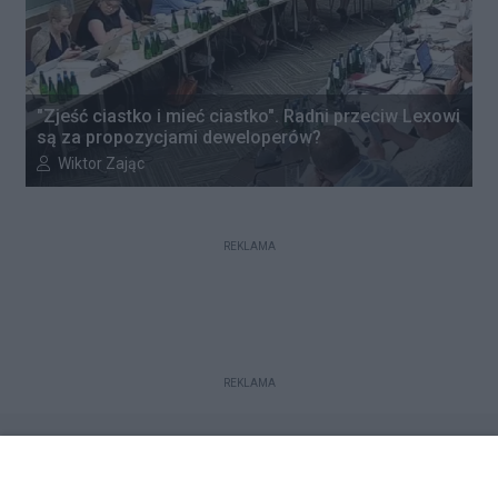
"Zjeść ciastko i mieć ciastko". Radni przeciw Lexowi
są za propozycjami deweloperów?
Autor artykułu:
Wiktor Zając
REKLAMA
REKLAMA