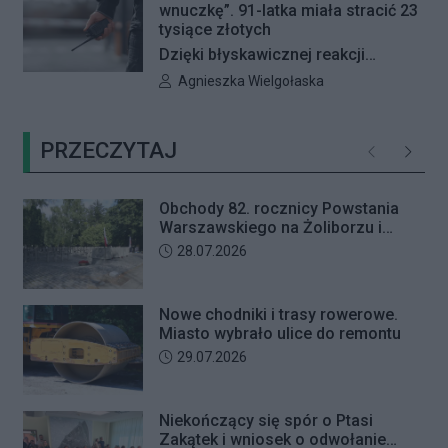
Rady Dzielnicy Żoliborz w sprawie
wnuczkę”. 91-latka miała stracić 23
zaniechania budowy zespołu
tysiące złotych
przedszkolno-żłobkowego przy ul.
Dzięki błyskawicznej reakcji
Ficowskiego. Po blisko pięciu
kryminalnych 91-letnia mieszkanka
Autor artykułu:
Agnieszka Wielgołaska
godzinach obrady zostały
Warszawy nie padła ofiarą
przerwane. Ich kontynuację
oszustów działających metodą „na
zaplanowano na koniec sierpnia
PRZECZYTAJ
wnuczkę”. Policjanci zatrzymali 32-
Poprzednie
Następ
letniego mężczyznę w chwili, gdy
przyszedł odebrać przygotowane
Obchody 82. rocznicy Powstania
przez seniorkę 23 tysiące złotych.
Warszawskiego na Żoliborzu i
Mężczyzna usłyszał zarzut
Bielanach
Data dodania artykułu:
28.07.2026
usiłowania oszustwa i decyzją sądu
trafił na trzy miesiące do aresztu.
Nowe chodniki i trasy rowerowe.
Miasto wybrało ulice do remontu
Data dodania artykułu:
29.07.2026
Niekończący się spór o Ptasi
Zakątek i wniosek o odwołanie