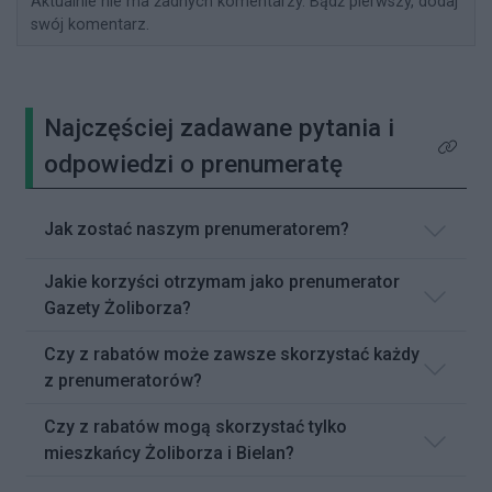
Aktualnie nie ma żadnych komentarzy. Bądź pierwszy, dodaj
swój komentarz.
Najczęściej zadawane pytania i
Kliknij 
odpowiedzi o prenumeratę
Jak zostać naszym prenumeratorem?
Jakie korzyści otrzymam jako prenumerator
Gazety Żoliborza?
Czy z rabatów może zawsze skorzystać każdy
z prenumeratorów?
Czy z rabatów mogą skorzystać tylko
mieszkańcy Żoliborza i Bielan?