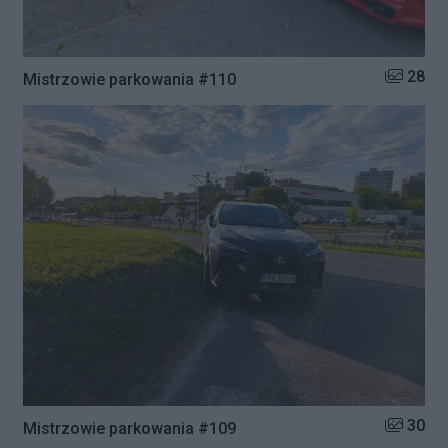
Liczba zd
28
Mistrzowie parkowania #110
Liczba zd
30
Mistrzowie parkowania #109