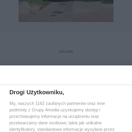
REKLAMA
Drogi Użytkowniku,
My, naszych 1162 zaufanych partnerów oraz inne
podmioty z Grupy 4media uzyskujemy dostęp i
przechowujemy informacje na urządzeniu oraz
przetwarzamy dane osobowe, takie jak unikalne
Reklama
Kontakt
Regulamin
Dystrybucja
identyfikatory, standardowe informacje wysyłane przez
Regulamin prenumeraty
Polityka Prywatności