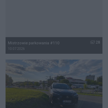
Liczba zdj
28
Mistrzowie parkowania #110
Data dodania galerii:
10.07.2026