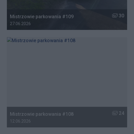
Liczba zdj
30
Mistrzowie parkowania #109
Data dodania galerii:
27.06.2026
Liczba zdj
24
Mistrzowie parkowania #108
Data dodania galerii:
12.06.2026