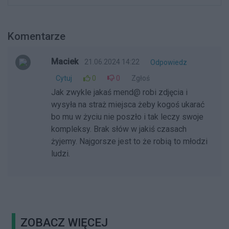
Komentarze
Maciek
21.06.2024 14:22
Odpowiedz
Cytuj
0
0
Zgłoś
Jak zwykle jakaś mend@ robi zdjęcia i
wysyła na straż miejsca żeby kogoś ukarać
bo mu w życiu nie poszło i tak leczy swoje
kompleksy. Brak słów w jakiś czasach
żyjemy. Najgorsze jest to że robią to młodzi
ludzi.
ZOBACZ WIĘCEJ