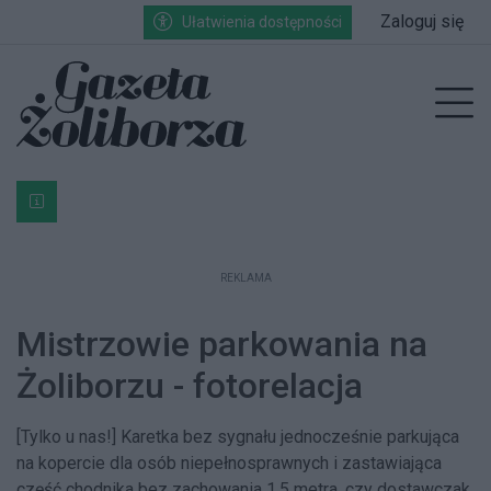
Przejdź do głównych treści
Przejdź do wyszukiwarki
Przejdź do głównego menu
Zaloguj się
Ułatwienia dostępności
enu
Prz
Bardzo ważna informacja dla podatników posiadających g
REKLAMA
Mistrzowie parkowania na
Żoliborzu - fotorelacja
[Tylko u nas!] Karetka bez sygnału jednocześnie parkująca
na kopercie dla osób niepełnosprawnych i zastawiająca
część chodnika bez zachowania 1,5 metra, czy dostawczak