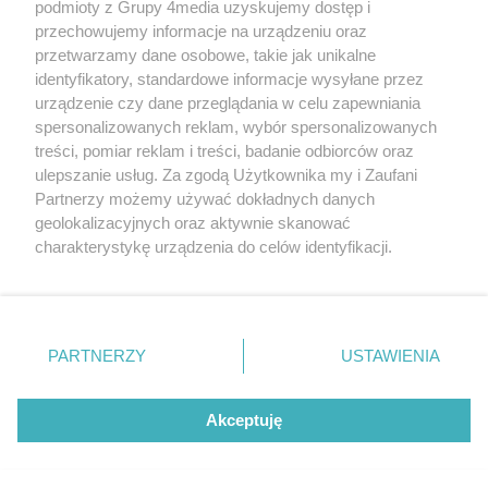
podmioty z Grupy 4media uzyskujemy dostęp i
przechowujemy informacje na urządzeniu oraz
przetwarzamy dane osobowe, takie jak unikalne
Reklama
Kontakt
Regulamin
Dystrybucja
identyfikatory, standardowe informacje wysyłane przez
Regulamin prenumeraty
Polityka Prywatności
urządzenie czy dane przeglądania w celu zapewniania
spersonalizowanych reklam, wybór spersonalizowanych
treści, pomiar reklam i treści, badanie odbiorców oraz
Zapisz się do newslettera
ulepszanie usług. Za zgodą Użytkownika my i Zaufani
Dołącz do grona ludzi najlepiej poinformowanych!
Partnerzy możemy używać dokładnych danych
geolokalizacyjnych oraz aktywnie skanować
Zapisz się »
charakterystykę urządzenia do celów identyfikacji.
Ponieważ cenimy Twoją prywatność, prosimy o zgodę na
korzystanie z tych technologii poprzez kliknięcie
Szukaj
„Akceptuję”. Zgoda jest dobrowolna i zawsze możesz ją
zmienić/wycofać klikając przycisk ustawień prywatności
PARTNERZY
USTAWIENIA
znajdujący się w lewym dolnym rogu strony
. Niektóre
Facebook.com
X.com
Instagram.com
rodzaje przetwarzania danych nie wymagają zgody
użytkownika, ale masz prawo sprzeciwić się takiemu
Akceptuję
przetwarzaniu. Preferencje będą miały zastosowania tylko
na tej witrynie.
CMS portalu
przygotowany przez