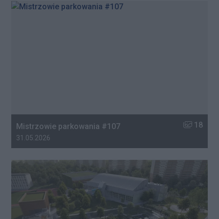
Liczba zdj
18
Mistrzowie parkowania #107
Data dodania galerii:
31.05.2026