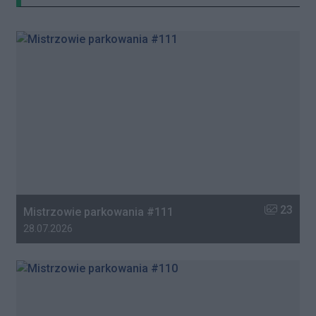
Liczba zdj
23
Mistrzowie parkowania #111
Data dodania galerii:
28.07.2026