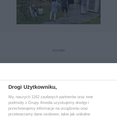
REKLAMA
Drogi Użytkowniku,
My, naszych 1162 zaufanych partnerów oraz inne
podmioty z Grupy 4media uzyskujemy dostęp i
przechowujemy informacje na urządzeniu oraz
przetwarzamy dane osobowe, takie jak unikalne
Reklama
Kontakt
Regulamin
Dystrybucja