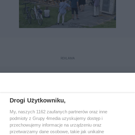
REKLAMA
Drogi Użytkowniku,
My, naszych 1162 zaufanych partnerów oraz inne
podmioty z Grupy 4media uzyskujemy dostęp i
przechowujemy informacje na urządzeniu oraz
przetwarzamy dane osobowe, takie jak unikalne
Reklama
Kontakt
Regulamin
Dystrybucja