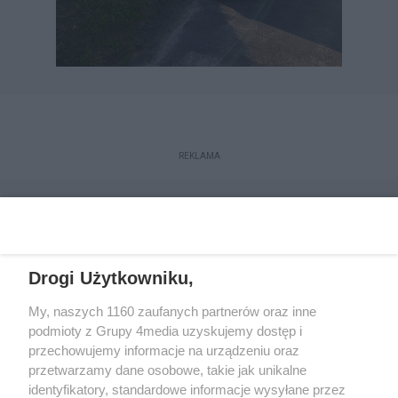
REKLAMA
Drogi Użytkowniku,
My, naszych 1160 zaufanych partnerów oraz inne
podmioty z Grupy 4media uzyskujemy dostęp i
przechowujemy informacje na urządzeniu oraz
przetwarzamy dane osobowe, takie jak unikalne
Reklama
Kontakt
Regulamin
Dystrybucja
identyfikatory, standardowe informacje wysyłane przez
Regulamin prenumeraty
Polityka Prywatności