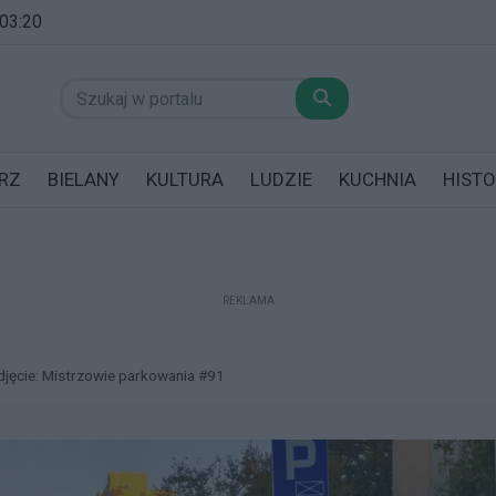
 03:20
RZ
BIELANY
KULTURA
LUDZIE
KUCHNIA
HISTO
REKLAMA
datników posiadających garaż!
djęcie: Mistrzowie parkowania #91