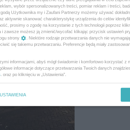
klam, wybór spersonalizowanych treści, pomiar reklam i treści, bad
 zgodą Użytkownika my i Zaufani Partnerzy możemy używać dokład
az aktywnie skanować charakterystykę urządzenia do celów identyfi
26
/ 31
ść, prosimy o zgodę na korzystanie z tych technologii poprzez klikn
a i zawsze możesz ją zmienić/wycofać klikając przycisk ustawień pr
ogu strony
. Niektóre rodzaje przetwarzania danych nie wymagaj
iwić się takiemu przetwarzaniu. Preferencje będą miały zastosowania
szymi informacjami, abyś mógł świadomie i komfortowo korzystać z
gółowe informacje dotyczące przetwarzania Twoich danych znajdzi
s
. oraz po kliknięciu w „Ustawienia”.
USTAWIENIA