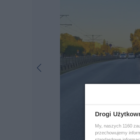
Drogi Użytkow
My, naszych 1160 zau
przechowujemy informa
standardowe informac