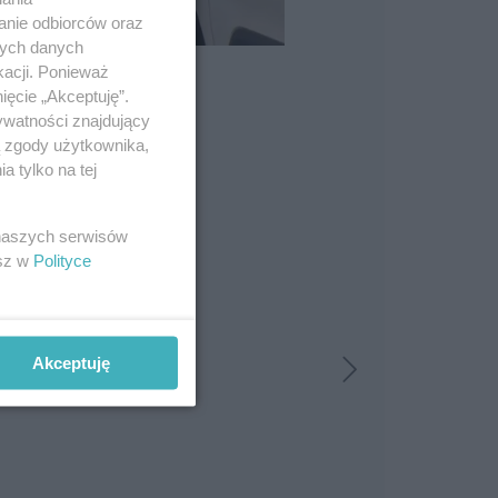
anie odbiorców oraz
nych danych
kacji. Ponieważ
ięcie „Akceptuję”.
ywatności znajdujący
ą zgody użytkownika,
 tylko na tej
 naszych serwisów
esz w
Polityce
Akceptuję