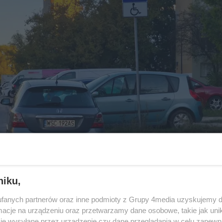
niku,
fanych partnerów oraz inne podmioty z Grupy 4media uzyskujemy d
cje na urządzeniu oraz przetwarzamy dane osobowe, takie jak unika
je wysyłane przez urządzenie czy dane przeglądania w celu zapewn