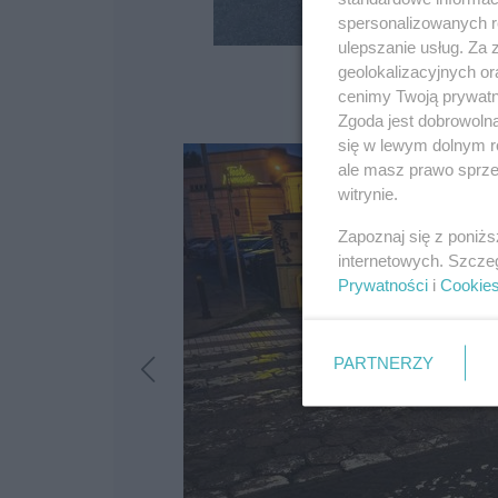
spersonalizowanych re
ulepszanie usług. Za
geolokalizacyjnych or
cenimy Twoją prywatno
Zgoda jest dobrowoln
się w lewym dolnym r
ale masz prawo sprzec
witrynie.
Zapoznaj się z poniż
internetowych. Szcze
Prywatności
i
Cookie
PARTNERZY