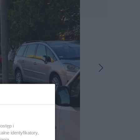
ostęp i
lne identyfikatory,
iania