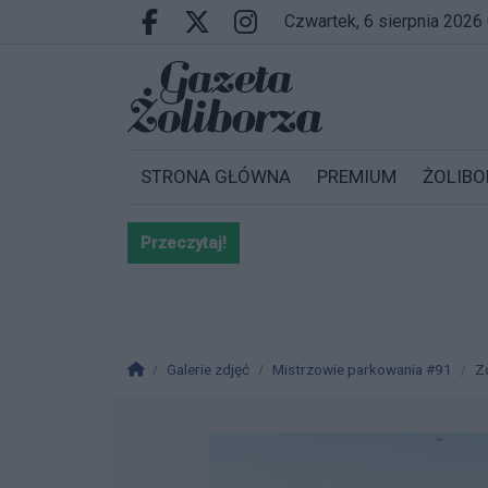
Przejdź do głównych treści
Przejdź do wyszukiwarki
Przejdź do głównego menu
czwartek, 6 sierpnia 2026
Facebook.com
X.com
Instagram.com
STRONA GŁÓWNA
PREMIUM
ŻOLIBO
Przeczytaj!
Bardzo ważna informacja dla po
Strona główna
Galerie zdjęć
Mistrzowie parkowania #91
Z