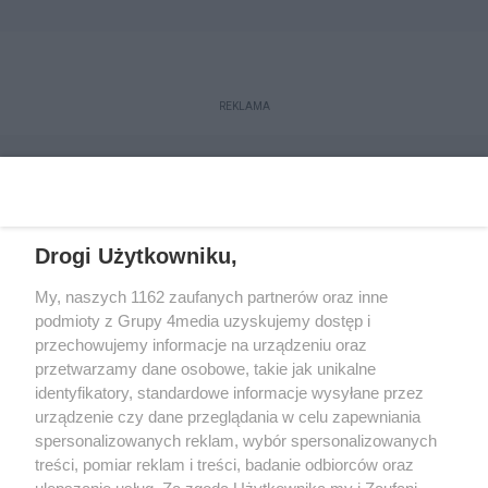
REKLAMA
Drogi Użytkowniku,
My, naszych 1162 zaufanych partnerów oraz inne
podmioty z Grupy 4media uzyskujemy dostęp i
przechowujemy informacje na urządzeniu oraz
przetwarzamy dane osobowe, takie jak unikalne
Reklama
Kontakt
Regulamin
Dystrybucja
identyfikatory, standardowe informacje wysyłane przez
Regulamin prenumeraty
Polityka Prywatności
urządzenie czy dane przeglądania w celu zapewniania
spersonalizowanych reklam, wybór spersonalizowanych
treści, pomiar reklam i treści, badanie odbiorców oraz
Zapisz się do newslettera