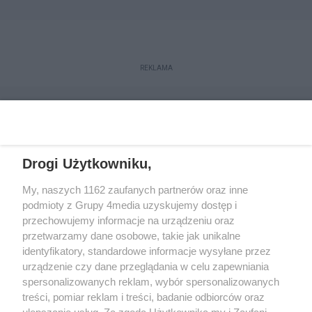
REKLAMA
Drogi Użytkowniku,
My, naszych 1162 zaufanych partnerów oraz inne
podmioty z Grupy 4media uzyskujemy dostęp i
przechowujemy informacje na urządzeniu oraz
przetwarzamy dane osobowe, takie jak unikalne
Reklama
Kontakt
Regulamin
Dystrybucja
identyfikatory, standardowe informacje wysyłane przez
Regulamin prenumeraty
Polityka Prywatności
urządzenie czy dane przeglądania w celu zapewniania
spersonalizowanych reklam, wybór spersonalizowanych
treści, pomiar reklam i treści, badanie odbiorców oraz
Zapisz się do newslettera