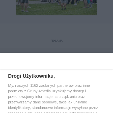
REKLAMA
Drogi Użytkowniku,
My, naszych 1162 zaufanych partnerów oraz inne
podmioty z Grupy 4media uzyskujemy dostęp i
przechowujemy informacje na urządzeniu oraz
przetwarzamy dane osobowe, takie jak unikalne
Reklama
Kontakt
Regulamin
Dystrybucja
identyfikatory, standardowe informacje wysyłane przez
Regulamin prenumeraty
Polityka Prywatności
urządzenie czy dane przeglądania w celu zapewniania