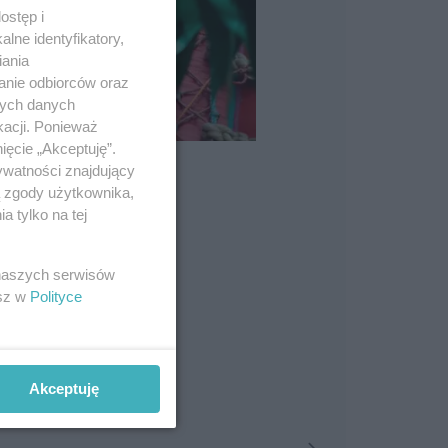
ostęp i
lne identyfikatory,
iania
anie odbiorców oraz
nych danych
kacji. Ponieważ
ięcie „Akceptuję”.
ywatności znajdujący
ą zgody użytkownika,
 tylko na tej
 naszych serwisów
esz w
Polityce
Akceptuję