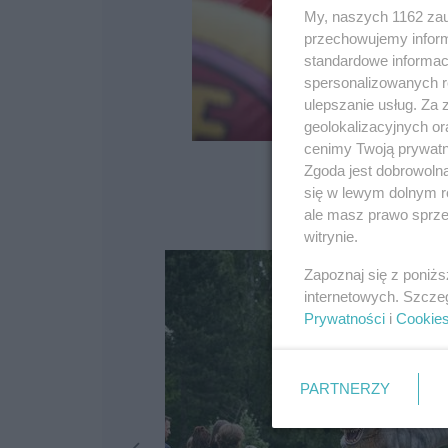
My, naszych 1162 zau
przechowujemy informa
standardowe informac
spersonalizowanych re
ulepszanie usług. Za
geolokalizacyjnych or
cenimy Twoją prywatno
Zgoda jest dobrowoln
się w lewym dolnym r
ale masz prawo sprzec
witrynie.
Zapoznaj się z poniż
internetowych. Szcze
Prywatności
i
Cookie
PARTNERZY