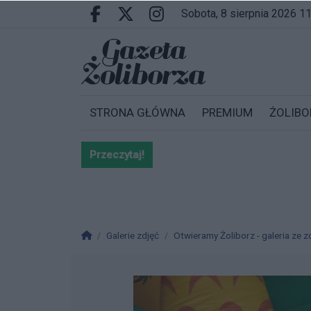
Przejdź do głównych treści
Przejdź do wyszukiwarki
Przejdź do głównego menu
sobota, 8 sierpnia 2026 1
Facebook.com
X.com
Instagram.com
STRONA GŁÓWNA
PREMIUM
ŻOLIBO
Przeczytaj!
Bardzo ważna informacja dla po
Strona główna
Galerie zdjęć
Otwieramy Żoliborz - galeria ze z