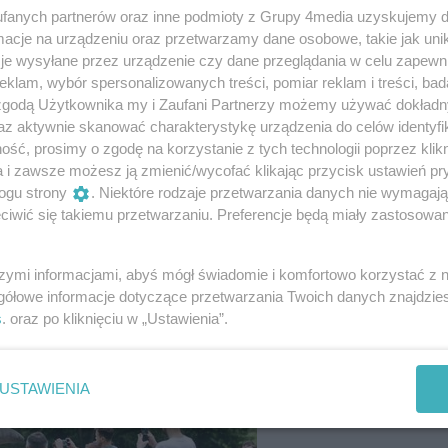
fanych partnerów oraz inne podmioty z Grupy 4media uzyskujemy d
cje na urządzeniu oraz przetwarzamy dane osobowe, takie jak unika
je wysyłane przez urządzenie czy dane przeglądania w celu zapewn
klam, wybór spersonalizowanych treści, pomiar reklam i treści, bad
 zgodą Użytkownika my i Zaufani Partnerzy możemy używać dokład
az aktywnie skanować charakterystykę urządzenia do celów identyfi
ść, prosimy o zgodę na korzystanie z tych technologii poprzez klikn
25
/ 109
a i zawsze możesz ją zmienić/wycofać klikając przycisk ustawień pr
ogu strony
. Niektóre rodzaje przetwarzania danych nie wymagaj
iwić się takiemu przetwarzaniu. Preferencje będą miały zastosowania
Autor: Dariusz Rutkowski
szymi informacjami, abyś mógł świadomie i komfortowo korzystać z
gółowe informacje dotyczące przetwarzania Twoich danych znajdzi
s
. oraz po kliknięciu w „Ustawienia”.
USTAWIENIA