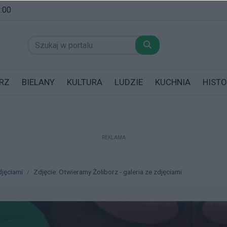
1:00
RZ
BIELANY
KULTURA
LUDZIE
KUCHNIA
HISTO
REKLAMA
datników posiadających garaż!
djęciami
Zdjęcie: Otwieramy Żoliborz - galeria ze zdjęciami