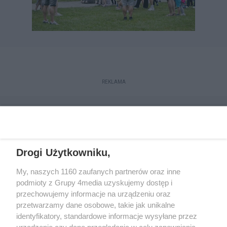
REKLAMA
Drogi Użytkowniku,
My, naszych 1160 zaufanych partnerów oraz inne
podmioty z Grupy 4media uzyskujemy dostęp i
przechowujemy informacje na urządzeniu oraz
przetwarzamy dane osobowe, takie jak unikalne
Reklama
Kontakt
Regulamin
Dystrybucja
identyfikatory, standardowe informacje wysyłane przez
Regulamin prenumeraty
Polityka Prywatności
urządzenie czy dane przeglądania w celu zapewniania