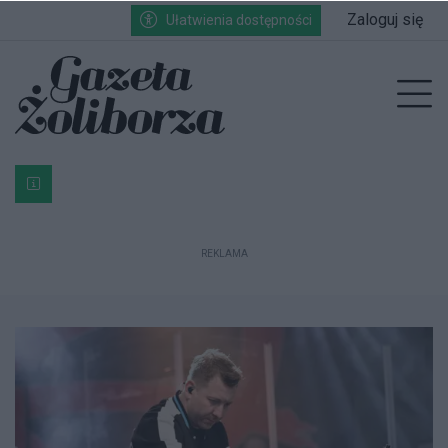
Przejdź do głównych treści
Przejdź do wyszukiwarki
Przejdź do głównego menu
Zaloguj się
Ułatwienia dostępności
enu
Prz
Bardzo ważna informacja dla podatników posiadających g
REKLAMA