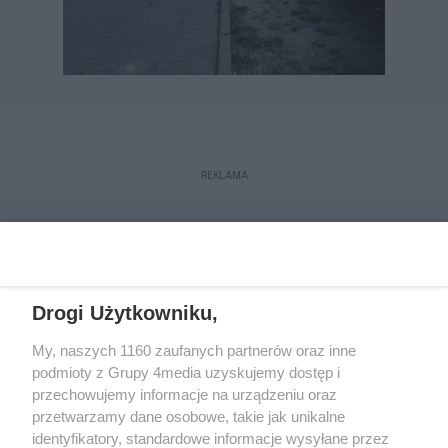
REKLAMA
Drogi Użytkowniku,
My, naszych 1160 zaufanych partnerów oraz inne
podmioty z Grupy 4media uzyskujemy dostęp i
przechowujemy informacje na urządzeniu oraz
przetwarzamy dane osobowe, takie jak unikalne
Reklama
Kontakt
Regulamin
Dystrybucja
identyfikatory, standardowe informacje wysyłane przez
Regulamin prenumeraty
Polityka Prywatności