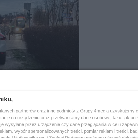
niku,
fanych partnerów oraz inne podmioty z Grupy 4media uzyskujemy d
cje na urządzeniu oraz przetwarzamy dane osobowe, takie jak unika
je wysyłane przez urządzenie czy dane przeglądania w celu zapewn
klam, wybór spersonalizowanych treści, pomiar reklam i treści, bad
 zgodą Użytkownika my i Zaufani Partnerzy możemy używać dokład