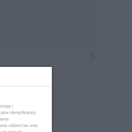
ostęp i
lne identyfikatory,
iania
anie odbiorców oraz
nych danych