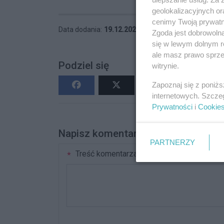
geolokalizacyjnych or
cenimy Twoją prywatno
Data dodania:
19.12.2024 23:20
Wyświetleń:
38
Zgoda jest dobrowoln
się w lewym dolnym r
ale masz prawo sprzec
Podziel się
witrynie.
Zapoznaj się z poniż
internetowych. Szcze
Prywatności
i
Cookie
Napisz komentarz
PARTNERZY
Treść komentarza