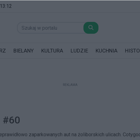
 13:12
RZ
BIELANY
KULTURA
LUDZIE
KUCHNIA
HISTO
REKLAMA
datników posiadających garaż!
a #60
 nieprawidłowo zaparkowanych aut na żoliborskich ulicach. Cotyg