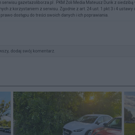
serwisu gazetazoliborza.pl . PKM Żoli Media Mateusz Durik z siedzibą
ch z korzystaniem z serwisu. Zgodnie z art. 24 ust. 1 pkt 3 i 4 ustaw
prawo dostępu do treści swoich danych i ich poprawiania.
wszy, dodaj swój komentarz.