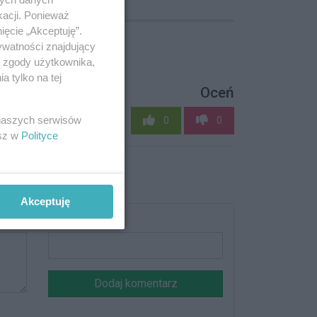
kacji. Ponieważ
ięcie „Akceptuję”.
ywatności znajdujący
ą zgody użytkownika,
 tylko na tej
Oceń
 naszych serwisów
0
0
esz w
Polityce
Akceptuję
Podpis
Dodaj komentarz