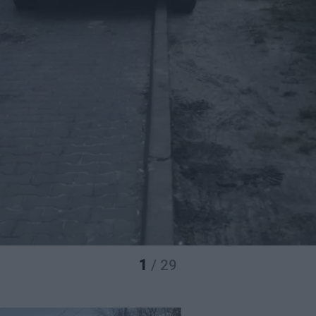
1
/ 29