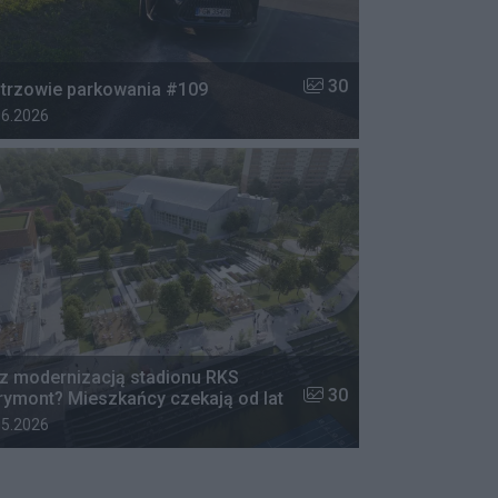
w galerii:
Liczba zdjęć w galerii:
30
trzowie parkowania #109
 dodania galerii:
06.2026
z modernizacją stadionu RKS
w galerii:
Liczba zdjęć w galerii:
30
ymont? Mieszkańcy czekają od lat
 dodania galerii:
05.2026