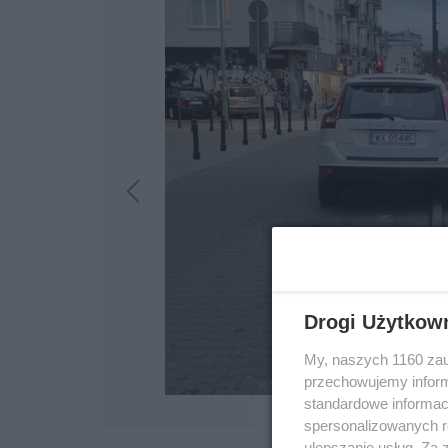
Drogi Użytkow
My, naszych 1160 zau
przechowujemy informa
standardowe informac
spersonalizowanych re
ulepszanie usług. Za