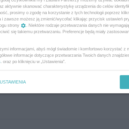
az aktywnie skanować charakterystykę urządzenia do celów identyfi
ść, prosimy o zgodę na korzystanie z tych technologii poprzez klikn
20
a i zawsze możesz ją zmienić/wycofać klikając przycisk ustawień pr
ogu strony
. Niektóre rodzaje przetwarzania danych nie wymagaj
iwić się takiemu przetwarzaniu. Preferencje będą miały zastosowania
szymi informacjami, abyś mógł świadomie i komfortowo korzystać z
gółowe informacje dotyczące przetwarzania Twoich danych znajdzi
s
. oraz po kliknięciu w „Ustawienia”.
USTAWIENIA