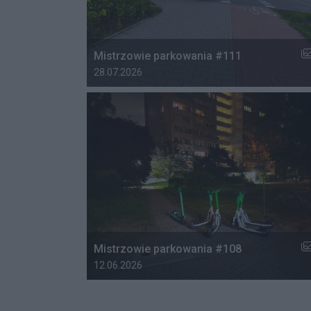
Li
Mistrzowie parkowania #111
Data dodania galerii:
28.07.2026
Li
Mistrzowie parkowania #108
Data dodania galerii:
12.06.2026