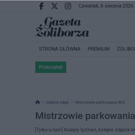
Przejdź do głównych treści
Przejdź do wyszukiwarki
Przejdź do głównego menu
czwartek, 6 sierpnia 2026
Facebook.com
X.com
Instagram.com
STRONA GŁÓWNA
PREMIUM
ŻOLIBO
Przeczytaj!
Bardzo ważna informacja dla po
Strona główna
Galerie zdjęć
Mistrzowie parkowania #60
Mistrzowie parkowani
[Tylko u nas!] Kolejny tydzień, kolejne zdjęcia