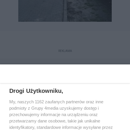
REKLAMA
Drogi Użytkowniku,
My, naszych 1162 zaufanych partnerów oraz inne
podmioty z Grupy 4media uzyskujemy dostęp i
przechowujemy informacje na urządzeniu oraz
przetwarzamy dane osobowe, takie jak unikalne
Reklama
Kontakt
Regulamin
Dystrybucja
identyfikatory, standardowe informacje wysyłane przez
Regulamin prenumeraty
Polityka Prywatności