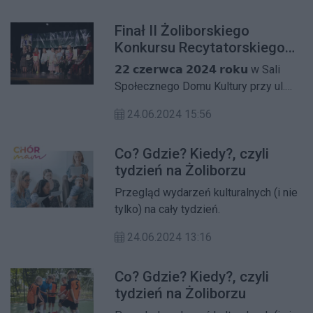
zainteresowanie wśród mieszkańców
Finał II Żoliborskiego
dzielnicy, którzy proszą o kolejne
Konkursu Recytatorskiego
Im. Joanny Kulmowej
𝟮𝟮 𝗰𝘇𝗲𝗿𝘄𝗰𝗮 𝟮𝟬𝟮𝟰 𝗿𝗼𝗸𝘂 w Sali
Społecznego Domu Kultury przy ul.
Słowackiego 19a odbył się Koncert
24.06.2024 15:56
Laureatów II Żoliborskiego
𝗞𝗼𝗻𝗸𝘂𝗿𝘀𝘂 𝗥𝗲𝗰𝘆𝘁𝗮𝘁𝗼𝗿𝘀𝗸𝗶𝗲𝗴𝗼 𝗶𝗺.
Co? Gdzie? Kiedy?, czyli
𝗝𝗼𝗮𝗻𝗻𝘆 𝗞𝘂𝗹𝗺𝗼𝘄𝗲𝗷.
tydzień na Żoliborzu
Przegląd wydarzeń kulturalnych (i nie
tylko) na cały tydzień.
24.06.2024 13:16
Co? Gdzie? Kiedy?, czyli
tydzień na Żoliborzu