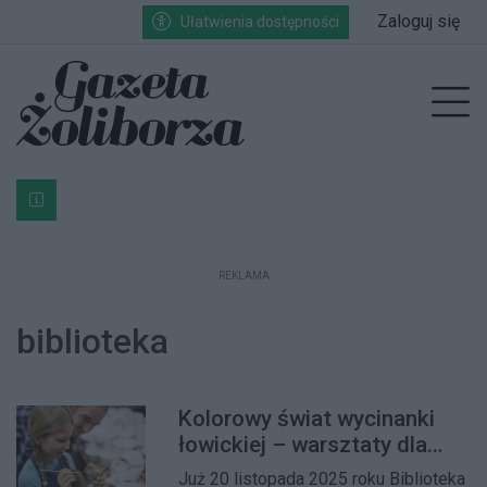
Przejdź do głównych treści
Przejdź do wyszukiwarki
Przejdź do głównego menu
Zaloguj się
Ułatwienia dostępności
enu
Prz
Bardzo ważna informacja dla podatników posiadających g
REKLAMA
biblioteka
Kolorowy świat wycinanki
łowickiej – warsztaty dla
dzieci w Bibliotece na
Już 20 listopada 2025 roku Biblioteka