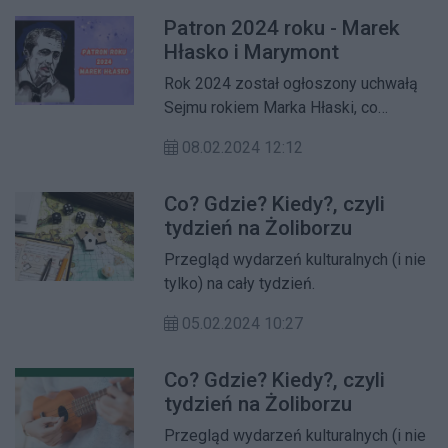
Patron 2024 roku - Marek
Hłasko i Marymont
Rok 2024 został ogłoszony uchwałą
Sejmu rokiem Marka Hłaski, co
nawiązuje do przypadającej w tym
08.02.2024 12:12
roku 90. rocznicy urodzin pisarza. Na
Żoliborzu, w bibliotece na
Co? Gdzie? Kiedy?, czyli
Broniewskiego do 29 lutego można
tydzień na Żoliborzu
oglądać poświęconą życiu i
twórczości Marka Hłaski wystawę.
Przegląd wydarzeń kulturalnych (i nie
tylko) na cały tydzień.
05.02.2024 10:27
Co? Gdzie? Kiedy?, czyli
tydzień na Żoliborzu
Przegląd wydarzeń kulturalnych (i nie