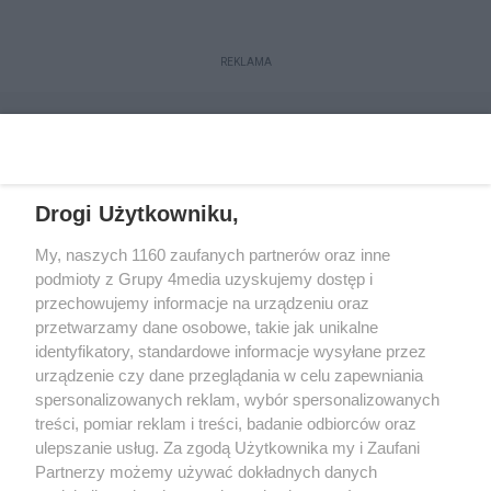
REKLAMA
Drogi Użytkowniku,
My, naszych 1160 zaufanych partnerów oraz inne
podmioty z Grupy 4media uzyskujemy dostęp i
przechowujemy informacje na urządzeniu oraz
przetwarzamy dane osobowe, takie jak unikalne
Reklama
Kontakt
Regulamin
Dystrybucja
identyfikatory, standardowe informacje wysyłane przez
Regulamin prenumeraty
Polityka Prywatności
urządzenie czy dane przeglądania w celu zapewniania
spersonalizowanych reklam, wybór spersonalizowanych
treści, pomiar reklam i treści, badanie odbiorców oraz
Zapisz się do newslettera
ulepszanie usług. Za zgodą Użytkownika my i Zaufani
Dołącz do grona ludzi najlepiej poinformowanych!
Partnerzy możemy używać dokładnych danych