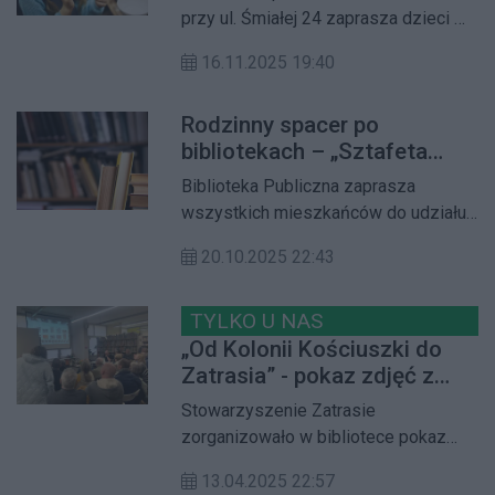
Śmiałej
przy ul. Śmiałej 24 zaprasza dzieci w
wieku 6+ na wyjątkowe warsztaty
16.11.2025 19:40
etnograficzne poświęcone sztuce
wycinanki łowickiej.
Rodzinny spacer po
bibliotekach – „Sztafeta
Bibliotek” już 25
Biblioteka Publiczna zaprasza
października
wszystkich mieszkańców do udziału
w wyjątkowym wydarzeniu –
20.10.2025 22:43
rodzinnym spacerze „Sztafeta
Bibliotek”.
TYLKO U NAS
„Od Kolonii Kościuszki do
Zatrasia” - pokaz zdjęć z
prelekcją wzbudził duże
Stowarzyszenie Zatrasie
zainteresowanie
zorganizowało w bibliotece pokaz
archiwalnych zdjęć z prelekcją.
13.04.2025 22:57
Wydarzenie wzbudziło bardzo duże