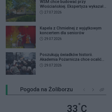
WSM chce budować przy
Włościańskiej. Ekspertyza wykazała
problemy z gruntem pod
Data dodania artykułu:
27.07.2026
przedszkolem
Kapela z Chmielnej z wyjątkowym
koncertem dla seniorów
Data dodania artykułu:
29.07.2026
Poszukują świadków historii.
Akademia Pożarnicza chce ocalić
wspomnienia z pamiętnego strajku
Data dodania artykułu:
29.07.2026
Pogoda na Żoliborzu
Poprzednie
Następne
Kliknij 
°
Temperatu
33
C