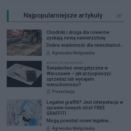
Najpopularniejsze artykuły
Kliknij 
Chodniki i droga dla rowerów
zyskają nową nawierzchnię
Dobra wiadomość dla mieszkańców
Woli i Żoliborza. Zarząd Dróg
Autor artykułu:
Agnieszka Wielgołaska
Miejskich przygotowuje kolejne
ARTYKUŁ SPONSOROWANY
remonty infrastruktury dla pieszych
Świadectwo energetyczne w
i rowerzystów. Oferty w
Warszawie – jak przyspieszyć
sprzedaż lub wynajem
przetargach zostały już otwarte, a
nieruchomości?
jeśli wszystko przebiegnie zgodnie
Autor artykułu:
Prezentacja
z planem, nowe nawierzchnie
pojawią się jeszcze w tym roku.
Legalne graffiti? Jest interpelacja w
sprawie nowych stref FREE
GRAFFITI
Mogą powstać nowe legalne
miejsca do wykonywania graffiti.
Autor artykułu:
Agnieszka Wielgołaska