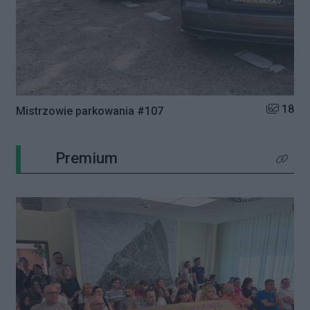
Liczba zd
18
Mistrzowie parkowania #107
Premium
Kliknij 