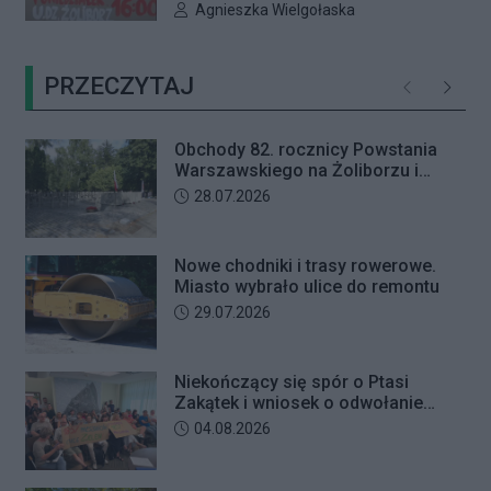
16:00 odbędzie się nadzwyczajna
trafił na trzy miesiące do aresztu.
Autor artykułu:
Agnieszka Wielgołaska
sesja Rady Dzielnicy Żoliborz
poświęcona procedowaniu
PRZECZYTAJ
obywatelskiej inicjatywy
Poprzednie
Następ
uchwałodawczej dotyczącej
zaniechania budowy przy ul.
Obchody 82. rocznicy Powstania
Ficowskiego.
Warszawskiego na Żoliborzu i
Bielanach
Data dodania artykułu:
28.07.2026
Nowe chodniki i trasy rowerowe.
Miasto wybrało ulice do remontu
Data dodania artykułu:
29.07.2026
Niekończący się spór o Ptasi
Zakątek i wniosek o odwołanie
przewodniczącego Rady Dzielnicy
Data dodania artykułu:
04.08.2026