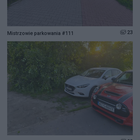
Liczba zd
23
Mistrzowie parkowania #111