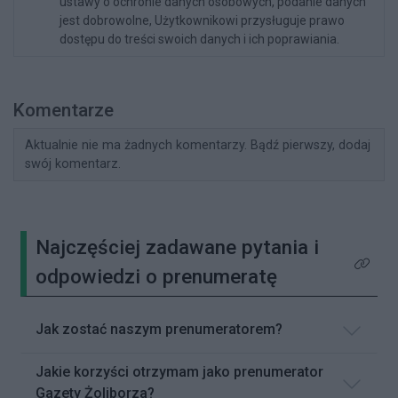
ustawy o ochronie danych osobowych, podanie danych
jest dobrowolne, Użytkownikowi przysługuje prawo
dostępu do treści swoich danych i ich poprawiania.
Komentarze
Aktualnie nie ma żadnych komentarzy. Bądź pierwszy, dodaj
swój komentarz.
Najczęściej zadawane pytania i
Kliknij 
odpowiedzi o prenumeratę
Jak zostać naszym prenumeratorem?
Jakie korzyści otrzymam jako prenumerator
Gazety Żoliborza?