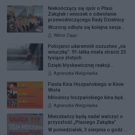
Radna Barbara Jędrzejczyk złożyła
Niekończący się spór o Ptasi
interpelację, w której proponuje
Zakątek i wniosek o odwołanie
wyznaczenie kolejnych stref FREE
przewodniczącego Rady Dzielnicy
GRAFFITI we współpracy z
Wczoraj odbyła się kolejna sesja
Zarządem Dróg Miejskich.
poświęcona procedowaniu
Autor artykułu:
Wiktor Zając
obywatelskiego projektu uchwały
Policjanci udaremnili oszustwo „na
Rady Dzielnicy Żoliborz w sprawie
wnuczkę”. 91-latka miała stracić 23
zaniechania budowy zespołu
tysiące złotych
przedszkolno-żłobkowego przy ul.
Dzięki błyskawicznej reakcji
Ficowskiego. Po blisko pięciu
kryminalnych 91-letnia mieszkanka
Autor artykułu:
Agnieszka Wielgołaska
godzinach obrady zostały
Warszawy nie padła ofiarą
Fiesta Kina Hiszpańskiego w Kinie
przerwane. Ich kontynuację
oszustów działających metodą „na
Wisła
zaplanowano na koniec sierpnia
wnuczkę”. Policjanci zatrzymali 32-
Miłośnicy hiszpańskiego kina będą
letniego mężczyznę w chwili, gdy
mieli wyjątkową okazję, by
Autor artykułu:
Agnieszka Wielgołaska
przyszedł odebrać przygotowane
zobaczyć na dużym ekranie trzy
przez seniorkę 23 tysiące złotych.
Mieszkańcy będą nadal walczyć o
kultowe filmy Pedra Almodóvara. Od
przyszłość „Ptasiego Zakątka”
Mężczyzna usłyszał zarzut
4 do 6 sierpnia Kino Wisła zaprasza
W poniedziałek, 3 sierpnia o godz.
usiłowania oszustwa i decyzją sądu
na Fiestę Kina Hiszpańskiego.