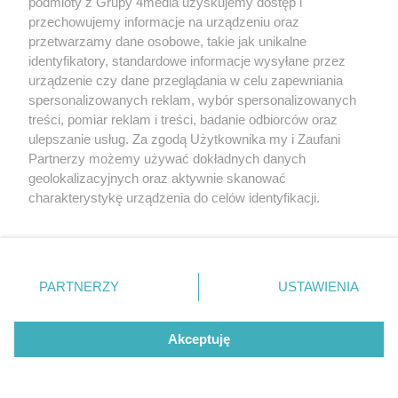
podmioty z Grupy 4media uzyskujemy dostęp i
przechowujemy informacje na urządzeniu oraz
"Zjeść ciastko i mieć ciastko". Radni przeciw Lexowi
przetwarzamy dane osobowe, takie jak unikalne
są za propozycjami deweloperów?
identyfikatory, standardowe informacje wysyłane przez
Autor artykułu:
Wiktor Zając
urządzenie czy dane przeglądania w celu zapewniania
spersonalizowanych reklam, wybór spersonalizowanych
treści, pomiar reklam i treści, badanie odbiorców oraz
REKLAMA
ulepszanie usług. Za zgodą Użytkownika my i Zaufani
Partnerzy możemy używać dokładnych danych
geolokalizacyjnych oraz aktywnie skanować
charakterystykę urządzenia do celów identyfikacji.
Ponieważ cenimy Twoją prywatność, prosimy o zgodę na
korzystanie z tych technologii poprzez kliknięcie
REKLAMA
„Akceptuję”. Zgoda jest dobrowolna i zawsze możesz ją
zmienić/wycofać klikając przycisk ustawień prywatności
PARTNERZY
USTAWIENIA
znajdujący się w lewym dolnym rogu strony
. Niektóre
rodzaje przetwarzania danych nie wymagają zgody
użytkownika, ale masz prawo sprzeciwić się takiemu
Akceptuję
przetwarzaniu. Preferencje będą miały zastosowania tylko
na tej witrynie.