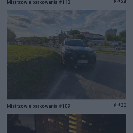
Liczba zd
28
Mistrzowie parkowania #110
Liczba zd
30
Mistrzowie parkowania #109