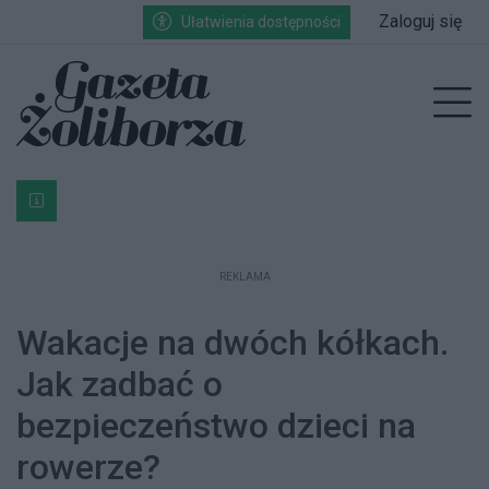
Przejdź do głównych treści
Przejdź do wyszukiwarki
Przejdź do głównego menu
Zaloguj się
Ułatwienia dostępności
enu
Prz
Bardzo ważna informacja dla podatników posiadających g
REKLAMA
Wakacje na dwóch kółkach.
Jak zadbać o
bezpieczeństwo dzieci na
rowerze?