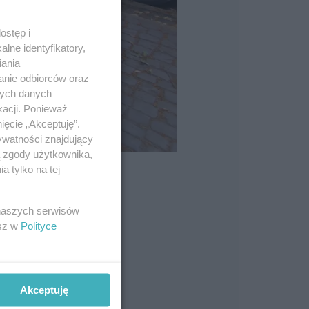
ostęp i
lne identyfikatory,
iania
anie odbiorców oraz
nych danych
kacji. Ponieważ
ięcie „Akceptuję”.
ywatności znajdujący
ą zgody użytkownika,
 tylko na tej
 naszych serwisów
esz w
Polityce
Akceptuję