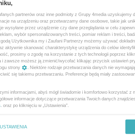
niku,
fanych partnerów oraz inne podmioty z Grupy 4media uzyskujemy d
cje na urządzeniu oraz przetwarzamy dane osobowe, takie jak unika
je wysyłane przez urządzenie czy dane przeglądania w celu zapewn
klam, wybór spersonalizowanych treści, pomiar reklam i treści, bad
 zgodą Użytkownika my i Zaufani Partnerzy możemy używać dokład
az aktywnie skanować charakterystykę urządzenia do celów identyfi
ść, prosimy o zgodę na korzystanie z tych technologii poprzez klikn
a i zawsze możesz ją zmienić/wycofać klikając przycisk ustawień pr
ogu strony
. Niektóre rodzaje przetwarzania danych nie wymagaj
iwić się takiemu przetwarzaniu. Preferencje będą miały zastosowania
12
/ 24
szymi informacjami, abyś mógł świadomie i komfortowo korzystać z
gółowe informacje dotyczące przetwarzania Twoich danych znajdzi
s
. oraz po kliknięciu w „Ustawienia”.
USTAWIENIA