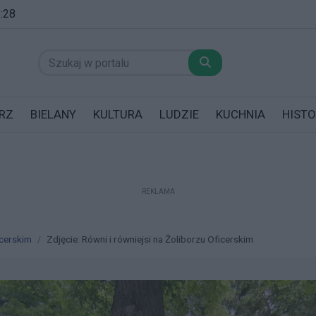
3:28
RZ
BIELANY
KULTURA
LUDZIE
KUCHNIA
HISTO
REKLAMA
datników posiadających garaż!
icerskim
Zdjęcie: Równi i równiejsi na Żoliborzu Oficerskim