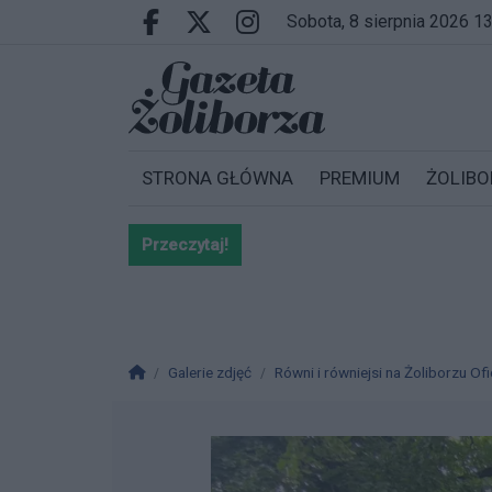
Przejdź do głównych treści
Przejdź do wyszukiwarki
Przejdź do głównego menu
sobota, 8 sierpnia 2026 1
Facebook.com
X.com
Instagram.com
STRONA GŁÓWNA
PREMIUM
ŻOLIBO
Przeczytaj!
Bardzo ważna informacja dla po
Strona główna
Galerie zdjęć
Równi i równiejsi na Żoliborzu Of