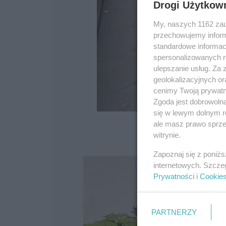
Drogi Użytkow
My, naszych 1162 zau
przechowujemy informa
standardowe informac
spersonalizowanych re
ulepszanie usług. Za
geolokalizacyjnych or
cenimy Twoją prywatno
Zgoda jest dobrowoln
się w lewym dolnym r
ale masz prawo sprzec
witrynie.
Zapoznaj się z poniż
internetowych. Szcze
Prywatności
i
Cookie
PARTNERZY